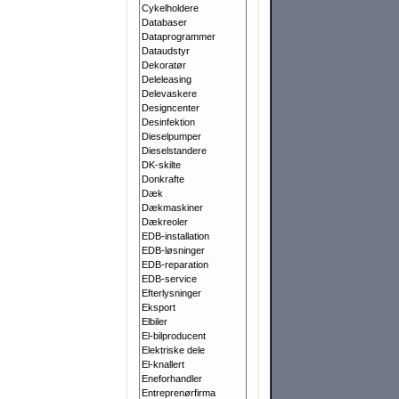
Cykelholdere
Databaser
Dataprogrammer
Dataudstyr
Dekoratør
Deleleasing
Delevaskere
Designcenter
Desinfektion
Dieselpumper
Dieselstandere
DK-skilte
Donkrafte
Dæk
Dækmaskiner
Dækreoler
EDB-installation
EDB-løsninger
EDB-reparation
EDB-service
Efterlysninger
Eksport
Elbiler
El-bilproducent
Elektriske dele
El-knallert
Eneforhandler
Entreprenørfirma