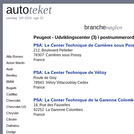
auto
teket
søndag 9/8-2026 uge 32
branche
nøglen
Peugeot - Udviklingscenter (3) i postnummeror
PSA: Le Center Technique de Carrières sous Poi
212, Boulevard Pelletier
78307 Carrières sous Poissy
Alfa Romeo
France
Aston Martin
Audi
PSA: La Center Technique de Vélizy
Bentley
Route de Gisy
BMW
78943 Vélizy Villacoublay Cedex
France
Bugatti
Cadillac
PSA: Le Center Technique de la Garenne Colom
Chevrolet
18, Rue des Fauvelles
Chevrolet-US
92252 La Garenne Colombes
Chrysler
France
Citroën
Daihatsu
Dodge