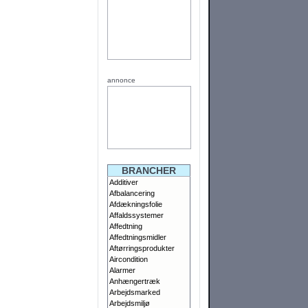
annonce
BRANCHER
Additiver
Afbalancering
Afdækningsfolie
Affaldssystemer
Affedtning
Affedtningsmidler
Aftørringsprodukter
Aircondition
Alarmer
Anhængertræk
Arbejdsmarked
Arbejdsmiljø