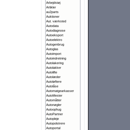
Arbejdstøj
Artikler
au2parts
Auktioner
Aut. værksted
Autodata
Autodiagnose
Autoeksport
Autoelektro
Autogenbrug
Autoglas
Autoimport
Autoindretning
Autolakering
Autolakker
Autolifte
Autolæder
Autoløftere
Autolåse
Automatgearkasser
AutoMester
Automåtter
Autonøgler
Autoophug
AutoPartner
Autopleje
Autopolstrere
Autoportal