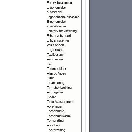
Epoxy-belægning
Ergonomiske
autosæder
Ergonomiske bilsæder
Ergonomiske
specialsæder
Erhvervsbeklædning
Erhvervsbyggeri
Erhvervscenter
Volkswagen
Fagforbund
Faglitteratur
Fagmesser
FAI
Fejemaskiner
Film og Video
Filtre
Finansiering
Firmabeklædning
Firmagaver
Fjedre
Fleet Management
Foreninger
Forhandlere
Forhandlerkæde
Forhandling
Forsikring
Forvarmning