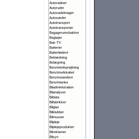
Autoradioer
Autoruder
Autosadelmager
Autosæder
Autotransport
Autotransportør
Bagagerumsbakker
Bagtøjer
Bak-TV
Batterier
Batteriladere
Beklædning
Belægning
Benzinindsprøjtning
Benzinselskaber
Benzinstandere
Benzintanke
Biladministration
Bilanalyser
Bildata
Bilfabrikker
Bilglas
Bilklubber
Bilmuseer
Bilpleje
Bilplejeprodukter
Bilreklamer
Bilsyn