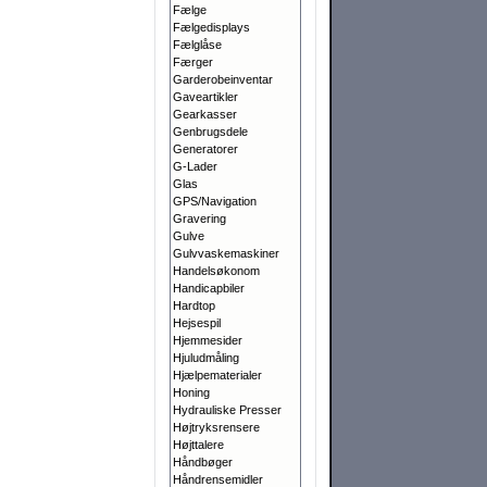
Fælge
Fælgedisplays
Fælglåse
Færger
Garderobeinventar
Gaveartikler
Gearkasser
Genbrugsdele
Generatorer
G-Lader
Glas
GPS/Navigation
Gravering
Gulve
Gulvvaskemaskiner
Handelsøkonom
Handicapbiler
Hardtop
Hejsespil
Hjemmesider
Hjuludmåling
Hjælpematerialer
Honing
Hydrauliske Presser
Højtryksrensere
Højttalere
Håndbøger
Håndrensemidler