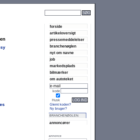
SØG
forside
artikeloversigt
den
pressemeddelelser
branchenøglen
ssy
nyt om navne
job
markedsplads
bilmærker
om autoteket
kode
LOG IND
Husk
bes
Glemt koden?
Ny bruger?
BRANCHENØGLEN:
annoncører
annonce