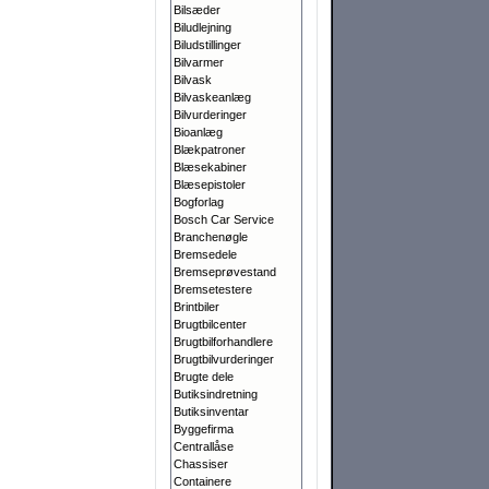
Bilsæder
Biludlejning
Biludstillinger
Bilvarmer
Bilvask
Bilvaskeanlæg
Bilvurderinger
Bioanlæg
Blækpatroner
Blæsekabiner
Blæsepistoler
Bogforlag
Bosch Car Service
Branchenøgle
Bremsedele
Bremseprøvestand
Bremsetestere
Brintbiler
Brugtbilcenter
Brugtbilforhandlere
Brugtbilvurderinger
Brugte dele
Butiksindretning
Butiksinventar
Byggefirma
Centrallåse
Chassiser
Containere