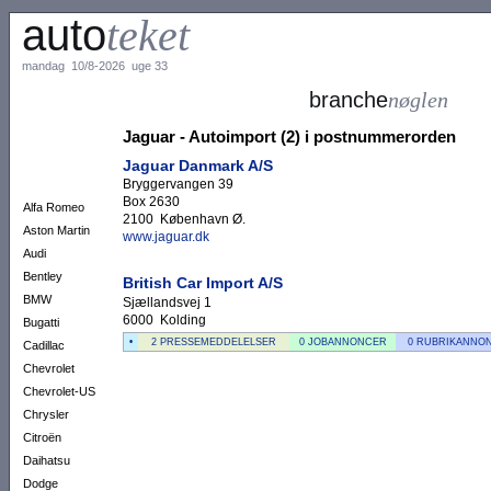
auto
teket
mandag 10/8-2026 uge 33
branche
nøglen
Jaguar - Autoimport (2) i postnummerorden
Jaguar Danmark A/S
Bryggervangen 39
Box 2630
Alfa Romeo
2100 København Ø.
Aston Martin
www.jaguar.dk
Audi
Bentley
British Car Import A/S
BMW
Sjællandsvej 1
6000 Kolding
Bugatti
•
2 PRESSEMEDDELELSER
0 JOBANNONCER
0 RUBRIKANNO
Cadillac
Chevrolet
Chevrolet-US
Chrysler
Citroën
Daihatsu
Dodge