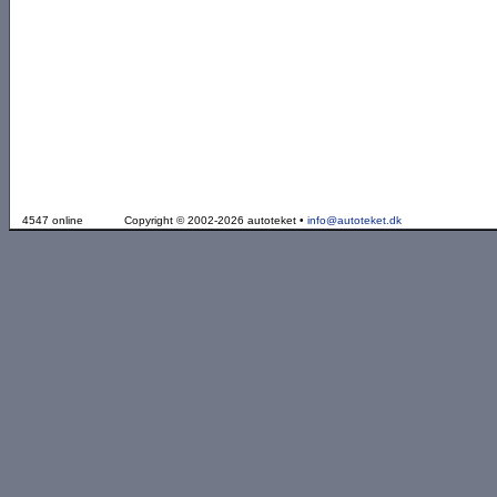
4547 online
Copyright © 2002-2026 autoteket •
info@autoteket.dk