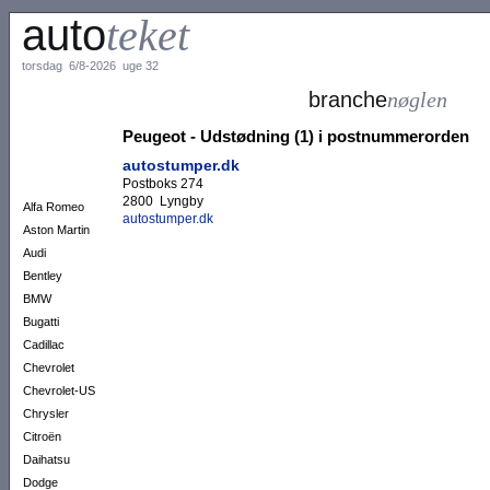
auto
teket
torsdag 6/8-2026 uge 32
branche
nøglen
Peugeot - Udstødning (1) i postnummerorden
autostumper.dk
Postboks 274
2800 Lyngby
Alfa Romeo
autostumper.dk
Aston Martin
Audi
Bentley
BMW
Bugatti
Cadillac
Chevrolet
Chevrolet-US
Chrysler
Citroën
Daihatsu
Dodge