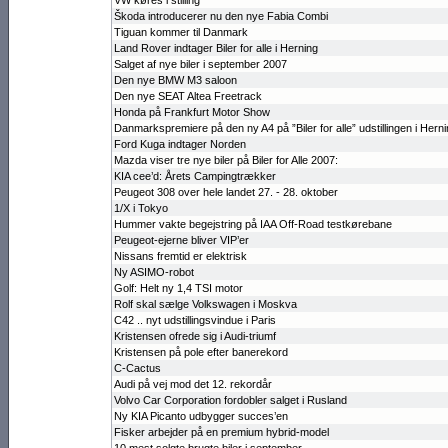
VW køres i stilling
Škoda introdu­cerer nu den nye Fabia Combi
Tiguan kommer til Danmark
Land Rover indtager Biler for alle i Herning
Salget af nye biler i september 2007
Den nye BMW M3 saloon
Den nye SEAT Altea Freetrack
Honda på Frankfurt Motor Show
Danmarkspremi­ere på den ny A4 på ”Biler for alle” udstillingen i Hern
Ford Kuga indtager Norden
Mazda viser tre nye biler på Biler for Alle 2007:
KIA cee’d: Årets Campingtrækker
Peugeot 308 over hele landet 27. - 28. oktober
1/X i Tokyo
Hummer vakte begejstring på IAA Off-Road testkørebane
Peugeot-ejerne bliver VIP’er
Nissans fremtid er elektrisk
Ny ASIMO-robot
Golf: Helt ny 1,4 TSI motor
Rolf skal sælge Volkswagen i Moskva
C42 .. nyt udstil­lingsvindue i Paris
Kristensen ofre­de sig i Audi-triumf
Kristensen på pole efter banerekord
C-Cactus
Audi på vej mod det 12. rekordår
Volvo Car Cor­poration fordob­ler salget i Rus­land
Ny KIA Picanto udbygger succes’en
Fisker arbejder på en premium hybrid-model