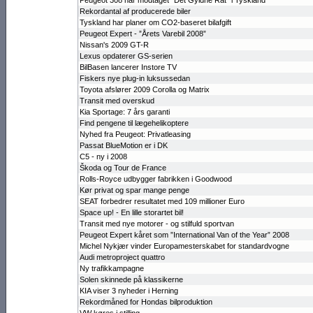
Peugeot 308 har modtaget ”Det Gyldne Rat” i Tyskland
Rekordantal af producerede biler
Tyskland har planer om CO2-baseret bilafgift
Peugeot Expert - ”Årets Varebil 2008”
Nissan's 2009 GT-R
Lexus opdaterer GS-serien
BilBasen lancerer Instore TV
Fiskers nye plug-in luksussedan
Toyota afslører 2009 Corolla og Matrix
Transit med overskud
Kia Sportage: 7 års garanti
Find pengene til lægehelikoptere
Nyhed fra Peugeot: Privatleasing
Passat BlueMotion er i DK
C5 - ny i 2008
Škoda og Tour de France
Rolls-Royce udbygger fabrikken i Goodwood
Kør privat og spar mange penge
SEAT forbedrer resultatet med 109 millioner Euro
Space up! - En lille storartet bil!
Transit med nye motorer - og stilfuld sportvan
Peugeot Expert kåret som ”In­ter­national Van of the Year” 2008
Michel Nykjær vin­der Europa­mesterskabet for standardvogne
Audi metroproject quattro
Ny trafik­kampagne
Solen skinnede på klassikerne
KIA viser 3 nyheder i Herning
Rekordmåned for Hondas bilproduktion