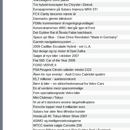
Volkswagens store planer
Tre hybrid-koncepter fra Chrysler i Detroit
Europapre­miere på Subaru Impreza WRX STI
FCX Clarity lanceres næste år
Danmarks glemte bilindustri
FDMs kommentarer til rege­rings­grund­laget
Konstruktørernes WRC-titel går igen til Ford
Det Gyldne Rat til Škoda Fabia hatchback
Space up! Blue - Clean Drive Revolution “Made in Germany”
Garmin navi­gati­ons­sy­stem ....
2009 Cadillac Escalade Hybrid - set i L.A.
Nyt design og ny motor til Opel Zafira
Salget af nye biler i oktober 2007
Fiat 500: Car of the Year 2008
FORD VERVE II
PSA Peugeot Citroën udleder mindst CO2
Åben for nye eventyr - Audi Cross Cabriolet quattro
€5,7 millioner - auktionsrekord
Børn & biler – en sikkerhedsma­nual fra Volvo Cars
En af verdens mest sparsommelige
Fem specialdesignede Volvo-biler
Mini Clubman i Tokyo
Ni ud af ti dan­skere ønsker læge­helikoptere
Porsche topper med 4 milliarder euro
Subaru har atter flest tilfredse kunder
Honda på 40. Tokyo Motor Show 2007
ASIMO og intelli­gensteknolo­gierne
WTCC teamet valgte Corvette Z06