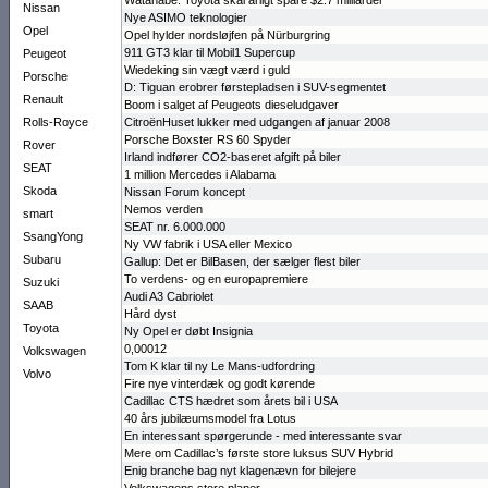
Watanabe: Toyota skal årligt spare $2.7 milliarder
Nissan
Nye ASIMO teknologier
Opel
Opel hylder nordsløjfen på Nürburgring
911 GT3 klar til Mobil1 Supercup
Peugeot
Wiedeking sin vægt værd i guld
Porsche
D: Tiguan erobrer førstepladsen i SUV-segmentet
Renault
Boom i salget af Peugeots dieseludgaver
Rolls-Royce
CitroënHuset lukker med udgangen af januar 2008
Porsche Boxster RS 60 Spyder
Rover
Irland indfører CO2-baseret afgift på biler
SEAT
1 million Mercedes i Alabama
Skoda
Nissan Forum koncept
Nemos verden
smart
SEAT nr. 6.000.000
SsangYong
Ny VW fabrik i USA eller Mexico
Subaru
Gallup: Det er BilBasen, der sælger flest biler
To verdens- og en europapremi­ere
Suzuki
Audi A3 Cabriolet
SAAB
Hård dyst
Toyota
Ny Opel er døbt Insignia
0,00012
Volkswagen
Tom K klar til ny Le Mans-udfordring
Volvo
Fire nye vinterdæk og godt kørende
Cadillac CTS hædret som årets bil i USA
40 års jubilæumsmodel fra Lotus
En interes­sant spørgerunde - med interes­sante svar
Mere om Cadillac’s første store luksus SUV Hybrid
Enig branche bag nyt klagenævn for bilejere