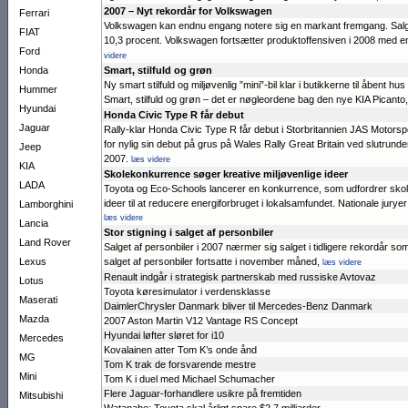
2007 – Nyt rekordår for Volkswagen
Ferrari
Volkswagen kan endnu engang no­tere sig en markant fremgang. Sa
FIAT
10,3 pro­cent. Volkswa­gen fort­sætter pro­dukt­offen­siven i 2008 med 
Ford
videre
Honda
Smart, stilfuld og grøn
Ny smart stilfuld og miljøvenlig ”mini”-bil klar i bu­tik­kerne til åbent 
Hummer
Smart, stilfuld og grøn – det er nøgle­ordene bag den nye KIA Pican­to,
Hyundai
Honda Civic Type R får debut
Jaguar
Rally-klar Honda Civic Type R får debut i Stor­britan­nien JAS Motors
for nylig sin debut på grus på Wales Rally Great Britain ved slutrunde
Jeep
2007.
læs videre
KIA
Skolekonkurrence søger kreative miljøvenlige ideer
LADA
Toyota og Eco-Schools lancerer en konkur­rence, som udfor­drer sko­l
ideer til at re­ducere energifor­bruget i lokal­sam­fundet. Natio­nale jury
Lamborghini
læs videre
Lancia
Stor stigning i salget af personbiler
Land Rover
Salget af per­son­biler i 2007 nær­mer sig sal­get i tidligere rekord­år so
Lexus
salget af per­son­biler fortsatte i november måned,
læs videre
Renault indgår i strategisk partnerskab med russiske Avtovaz
Lotus
Toyota køresi­mu­lator i ver­dens­klasse
Maserati
DaimlerChrysler Danmark bliver til Mercedes-Benz Danmark
Mazda
2007 Aston Mar­tin V12 Vantage RS Concept
Hyundai løfter sløret for i10
Mercedes
Kovalainen atter Tom K’s onde ånd
MG
Tom K trak de forsvarende mestre
Mini
Tom K i duel med Michael Schumacher
Flere Jaguar-forhandlere usikre på fremtiden
Mitsubishi