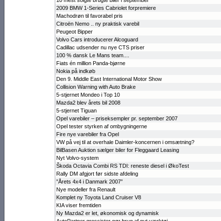
10 mest solgte brugte biler i september
2009 BMW 1-Series Cabriolet forpremiere
Machodrøn til favorabel pris
Citroën Nemo .. ny praktisk varebil
Peugeot Bipper
Volvo Cars introducerer Alcoguard
Cadillac udsen­der nu nye CTS priser
100 % dansk Le Mans team....
Fiats én million Panda-bjørne
Nokia på indkøb
Den 9. Middle East International Motor Show
Collision Warning with Auto Brake
5-stjernet Mon­deo i Top 10
Mazda2 blev årets bil 2008
5-stjernet Tiguan
Opel varebiler – priseksempler pr. september 2007
Opel tester styr­ken af ombyg­ningerne
Fire nye varebiler fra Opel
VW på vej til at overhale Daimler-koncernen i omsætning?
BilBasen Auktion sælger biler for Fleggaard Leasing
Nyt Volvo-system
Škoda Octavia Combi RS TDI: reneste diesel i ØkoTest
Rally DM afgjort før sidste afdeling
”Årets 4x4 i Danmark 2007”
Nye modeller fra Renault
Komplet ny Toyota Land Cruiser V8
KIA viser fremtiden
Ny Mazda2 er let, økonomisk og dynamisk