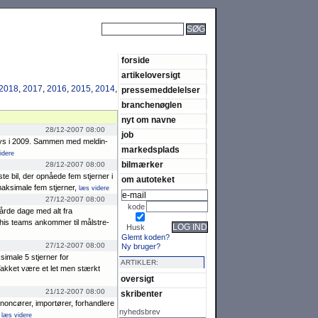
SØG
forside
artikeloversigt
2018
,
2017
,
2016
,
2015
,
2014
,
pressemeddelelser
branchenøglen
nyt om navne
28/12-2007 08:00
job
 lys i 2009. Sammen med mel­din­
markedsplads
idere
bilmærker
28/12-2007 08:00
e bil, der op­nå­ede fem stjerner i
om autoteket
k­si­male fem stjerner,
læs videre
27/12-2007 08:00
kode
hårde dage med alt fra
his teams ankom­mer til mål­stre­
LOG IND
Husk
Glemt koden?
27/12-2007 08:00
Ny bruger?
simale 5 stjerner for
ARTIKLER:
Takket være et let men stærkt
oversigt
21/12-2007 08:00
skribenter
on­cører, impor­tører, for­hand­lere
nyhedsbrev
r
læs videre