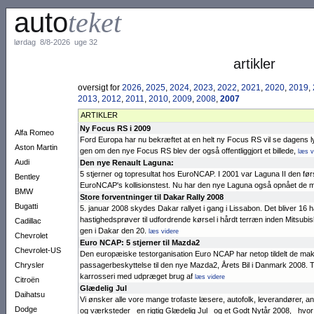
auto
teket
lørdag 8/8-2026 uge 32
artikler
oversigt for
2026
,
2025
,
2024
,
2023
,
2022
,
2021
,
2020
,
2019
,
2013
,
2012
,
2011
,
2010
,
2009
,
2008
,
2007
ARTIKLER
Ny Focus RS i 2009
Alfa Romeo
Ford Eu­ro­pa har nu be­kræftet at en helt ny Focus RS vil se da­gens
Aston Martin
gen om den nye Focus RS blev der også of­fent­lig­gjort et billede,
læs v
Audi
Den nye Renault Laguna:
5 stjerner og topre­sul­tat hos EuroNCAP. I 2001 var Laguna II den først
Bentley
Euro­NCAP's kollisi­ons­test. Nu har den nye Laguna også opnået de ma
BMW
Store forventninger til Dakar Rally 2008
Bugatti
5. januar 2008 sky­des Dakar rallyet i gang i Lis­sa­bon. Det bliver 16 
hastighedsprøver til udfordrende kørsel i hårdt terræn inden Mit­subis
Cadillac
gen i Da­kar den 20.
læs videre
Chevrolet
Euro NCAP: 5 stjerner til Mazda2
Chevrolet-US
Den europæiske test­organisation Euro NCAP har netop tildelt de mak­­
Chrysler
passagerbeskyttelse til den nye Mazda2, Årets Bil i Danmark 2008. 
karrosseri med udpræget brug af
læs videre
Citroën
Glædelig Jul
Daihatsu
Vi ønsker alle vore mange tro­faste læsere, auto­folk, leveran­dører, ann
Dodge
og værk­steder en rigtig Glædelig Jul og et Godt Nytår 2008, hvo