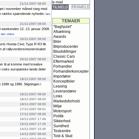
21/12-2007 08:00
TILMELD
FRAMELD
lget i november måned steg med
en ræk­ke spæn­dende ny­he­der.
læs
TEMAER
21/12-2007 08:00
"Baghjulet"
hus i weeken­den 12.-13. januar 2008.
Afsætning
læs videre
Awards
20/12-2007 08:00
Biler
ports Honda Civic Type R R3 fik
Bilproducenter
n af rallyverdensme­ster­ska­bet
Biludstillinger
Classic Cars
20/12-2007 08:00
Eftermarked
er til at komme med kreative
Forhandler
er i seks euro­pæ­iske lande deler
Forhandlerkoncepter
Importører
19/12-2007 08:00
Konceptbiler
m 1998 og 1986. Stig­nin­gen i
Leasing
Leverandører
19/12-2007 08:00
Links
18/12-2007 08:00
Markedsforhold
18/12-2007 08:00
Miljø
17/12-2007 08:01
Motorsport
17/12-2007 08:00
Politik
16/12-2007 17:49
Sikkerhed
15/12-2007 17:25
Sundhed
14/12-2007 15:35
Testcentre
14/12-2007 08:00
Told & Skat
14/12-2007 08:00