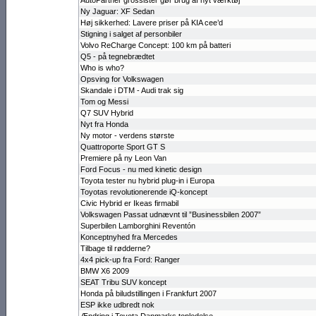
AutoPartner grossister gør brug af nyt værktøj
Ny Jaguar: XF Sedan
Høj sikkerhed: Lavere priser på KIA cee’d
Stigning i salget af personbiler
Volvo ReCharge Concept: 100 km på batteri
Q5 - på tegnebrædtet
Who is who?
Opsving for Volkswagen
Skandale i DTM - Audi trak sig
Tom og Messi
Q7 SUV Hybrid
Nyt fra Honda
Ny motor - verdens største
Quattroporte Sport GT S
Premiere på ny Leon Van
Ford Focus - nu med kinetic design
Toyota tester nu hybrid plug-in i Europa
Toyotas revolu­tionerende iQ-koncept
Civic Hybrid er Ikeas firmabil
Volkswagen Passat udnævnt til ”Business­bilen 2007”
Superbilen Lamborghini Reventón
Konceptnyhed fra Mercedes
Tilbage til rødderne?
4x4 pick-up fra Ford: Ranger
BMW X6 2009
SEAT Tribu SUV koncept
Honda på biludstillingen i Frankfurt 2007
ESP ikke udbredt nok