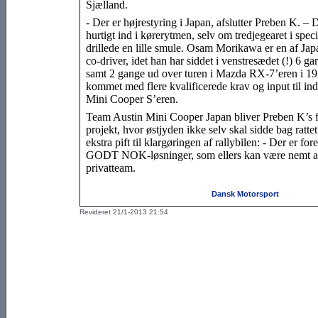
Sjælland.
- Der er højrestyring i Japan, afslutter Preben K. – 
hurtigt ind i kørerytmen, selv om tredjegearet i spec
drillede en lille smule. Osam Morikawa er en af Jap
co-driver, idet han har siddet i venstresædet (!) 6 g
samt 2 gange ud over turen i Mazda RX-7’eren i 19
kommet med flere kvalificerede krav og input til in
Mini Cooper S’eren.
Team Austin Mini Cooper Japan bliver Preben K’s f
projekt, hvor østjyden ikke selv skal sidde bag rattet
ekstra pift til klargøringen af rallybilen: - Der er for
GODT NOK-løsninger, som ellers kan være nemt at fo
privatteam.
Dansk Motorsport
Revideret 21/1-2013 21:54