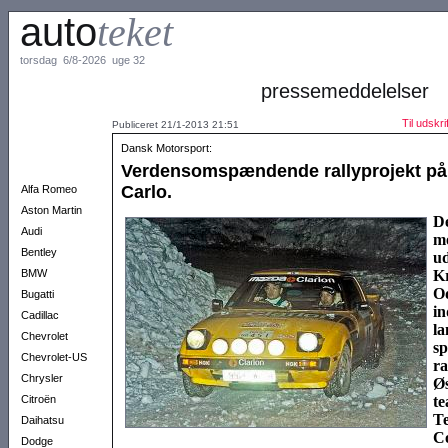
auto
teket
torsdag 6/8-2026 uge 32
pressemeddelelser
Til udskrif
Publiceret 21/1-2013 21:51
Dansk Motorsport:
Verdensomspændende rallyprojekt på v
Carlo.
Alfa Romeo
Aston Martin
De
Audi
mo
Bentley
u
BMW
Kr
O
Bugatti
in
Cadillac
la
Chevrolet
s
Chevrolet-US
ra
Chrysler
Øs
Citroën
te
T
Daihatsu
C
Dodge