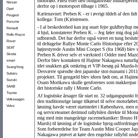
motorløb. Først efter den obligatoriske militærperiod
Nissan
derfor op i motorsport tilbage i 1965.
Opel
Kælenavnet: Preben K - er i øvrigt tildelt af den lid
Peugeot
kollega: Tom (K)ristensen.
Porsche
- I al beskedenhed kan jeg snart fejre guldbryllup 
Renault
4 hjul, konstaterer Preben K. – Jeg føler mig dog p
Rolls-Royce
udbrændt. Det har derfor også været en tung beslutn
Rover
til deltagelse Rallye Monte Carlo Historique efter 
SEAT
højrestyrede Austin Mini Cooper S (fra 1968) blev sat
Skoda
Preben K driver selv et værksted i Odder med Mazd
Derfor blev kontakten til Hajime Nakagawa naturligt
smart
idet snakken gik omkring et VIP-besøg på Mazda-bi
SsangYong
Desværre spændte den japanske stor-tsunami i 2011 
Subaru
projektet. Til gengæld blev ideen født om, at Haj
Suzuki
Osam Morikawa skulle genforenes som makkerpar i 
SAAB
det historiske rally i Monte Carlo.
Toyota
Af logistiske årsager får start nr. 32 udgangspunkt
Volkswagen
den traditionsrige lange tilkørsel til selve motorløbe
Volvo
løsning havde været startstedet i København, men nu
og serviceteamet derimod rallybilen direkte til Monac
mig med min mangeårige racermekaniker: Bruno Hv
Marsh) til løsning af de logistiske bjerg-udfordringer
Som forberedelse for Team Austin Mini Cooper Jap
Nakagawa prøvet at køre den engelske rallybil unde