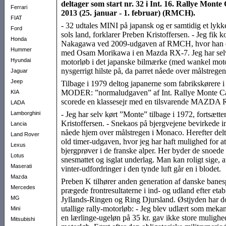
deltager som start nr. 32 i Int. 16. Rallye Monte
Ferrari
2013 (25. januar - 1. februar) (RMCH).
FIAT
- 32 udtales MINI på japansk og er samtidig et lykk
Ford
sols land, forklarer Preben Kristoffersen. - Jeg fik k
Honda
Nakagawa ved 2009-udgaven af RMCH, hvor han 
Hummer
med Osam Morikawa i en Mazda RX-7. Jeg har sel
Hyundai
motorløb i det japanske bilmærke (med wankel motor
nysgerrigt hilste på, da parret nåede over målstrege
Jaguar
Jeep
Tilbage i 1979 deltog japanerne som fabrikskøre
MODER: ”normaludgaven” af Int. Rallye Monte Ca
KIA
scorede en klassesejr med en tilsvarende MAZDA 
LADA
Lamborghini
- Jeg har selv kørt ”Monte” tilbage i 1972, fortsætte
Kristoffersen. - Snekaos på bjergvejene bevirkede imi
Lancia
nåede hjem over målstregen i Monaco. Herefter delt
Land Rover
old timer-udgaven, hvor jeg har haft mulighed for a
Lexus
bjergprøver i de franske alper. Her byder de snoede 
Lotus
snesmattet og isglat underlag. Man kan roligt sige, a
Maserati
vinter-udfordringer i den tynde luft går en i blodet.
Mazda
Preben K tilhører anden generation af danske banes
Mercedes
prægede frontresultaterne i ind- og udland efter etab
MG
Jyllands-Ringen og Ring Djursland. Østjyden har d
utallige rally-motorløb: - Jeg blev udlært som meka
Mini
en lærlinge-ugeløn på 35 kr. gav ikke store mulighed
Mitsubishi