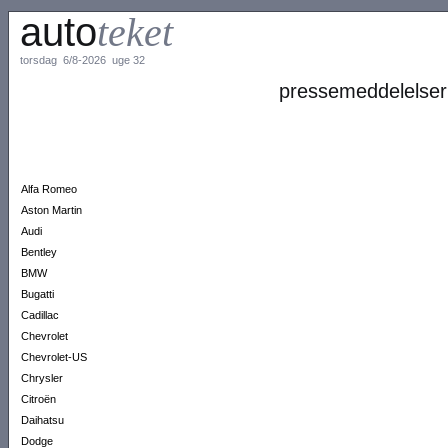
auto
teket
torsdag 6/8-2026 uge 32
pressemeddelelser
Alfa Romeo
Aston Martin
Audi
Bentley
BMW
Bugatti
Cadillac
Chevrolet
Chevrolet-US
Chrysler
Citroën
Daihatsu
Dodge