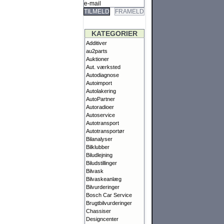
TILMELD
FRAMELD
KATEGORIER
Additiver
au2parts
Auktioner
Aut. værksted
Autodiagnose
Autoimport
Autolakering
AutoPartner
Autoradioer
Autoservice
Autotransport
Autotransportør
Bilanalyser
Bilklubber
Biludlejning
Biludstillinger
Bilvask
Bilvaskeanlæg
Bilvurderinger
Bosch Car Service
Brugtbilvurderinger
Chassiser
Designcenter