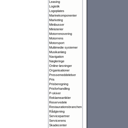
Leasing
Logistik
Logoplates
Marinekomponenter
Marketing
Minibusser
Ministerier
Motorrenovering
Motorrens
Motorsport
Multimedie systemer
Musikanlæg
Navigation
Nøgleringe
Online-løsninger
Organisationer
Pressemeddelelser
Pris
Prisberegning
Prisforhandling
P-skiver
Reklameartikler
Reservedele
Restaurationsbranchen
Rådgivning
Servicepartner
Servicerens
Skadecenter