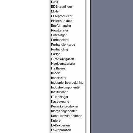
Dæk
EDB-løsninger
Elbiler
El-bilproducent
Elektriske dele
Eneforhandler
Faglitteratur
Foreninger
Forhandlere
Forhandlerkæde
Forhandling
Fælge
GPS/Navigation
Hjælpematerialer
Højttalere
Import
Importører
Industriel bearbejdning
Industrikomponenter
Institutioner
IT-løsninger
Kassevogne
Kemiske produkter
Klargørings­center
Konsulentvirksomhed
Kølere
LAKexperten
Lakreparation