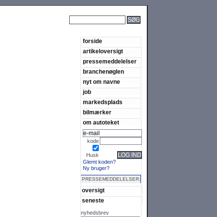
SØG
forside
artikeloversigt
pressemeddelelser
branchenøglen
nyt om navne
job
markedsplads
bilmærker
om autoteket
kode
LOG IND
Husk
Glemt koden?
Ny bruger?
PRESSEMEDDELELSER:
oversigt
seneste
nyhedsbrev