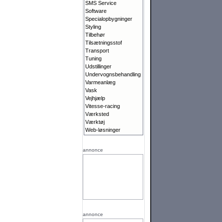
SMS Service
Software
Specialopbygninger
Styling
Tilbehør
Tilsætningsstof
Transport
Tuning
Udstillinger
Undervognsbehandling
Varmeanlæg
Vask
Vejhjælp
Vitesse-racing
Værksted
Værktøj
Web-løsninger
annonce
annonce