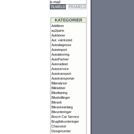
TILMELD
FRAMELD
KATEGORIER
Additiver
au2parts
Auktioner
Aut. værksted
Autodiagnose
Autoimport
Autolakering
AutoPartner
Autoradioer
Autoservice
Autotransport
Autotransportør
Bilanalyser
Bilklubber
Biludlejning
Biludstillinger
Bilvask
Bilvaskeanlæg
Bilvurderinger
Bosch Car Service
Brugtbilvurderinger
Chassiser
Designcenter