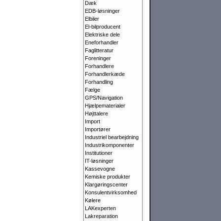
Dæk
EDB-løsninger
Elbiler
El-bilproducent
Elektriske dele
Eneforhandler
Faglitteratur
Foreninger
Forhandlere
Forhandlerkæde
Forhandling
Fælge
GPS/Navigation
Hjælpematerialer
Højttalere
Import
Importører
Industriel bearbejdning
Industrikomponenter
Institutioner
IT-løsninger
Kassevogne
Kemiske produkter
Klargørings­center
Konsulentvirksomhed
Kølere
LAKexperten
Lakreparation