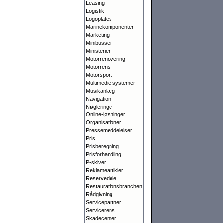
Leasing
Logistik
Logoplates
Marinekomponenter
Marketing
Minibusser
Ministerier
Motorrenovering
Motorrens
Motorsport
Multimedie systemer
Musikanlæg
Navigation
Nøgleringe
Online-løsninger
Organisationer
Pressemeddelelser
Pris
Prisberegning
Prisforhandling
P-skiver
Reklameartikler
Reservedele
Restaurationsbranchen
Rådgivning
Servicepartner
Servicerens
Skadecenter