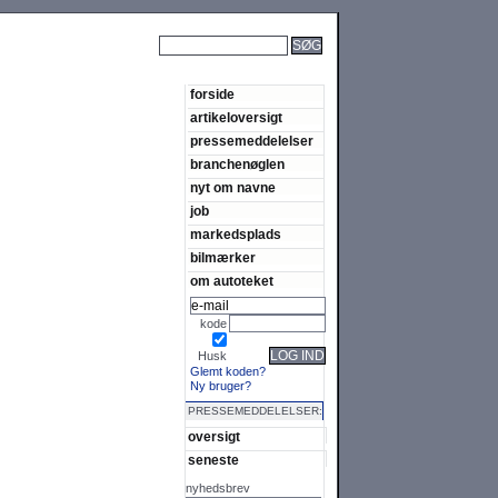
SØG
forside
artikeloversigt
pressemeddelelser
branchenøglen
nyt om navne
job
markedsplads
bilmærker
om autoteket
kode
LOG IND
Husk
Glemt koden?
Ny bruger?
PRESSEMEDDELELSER:
oversigt
seneste
nyhedsbrev