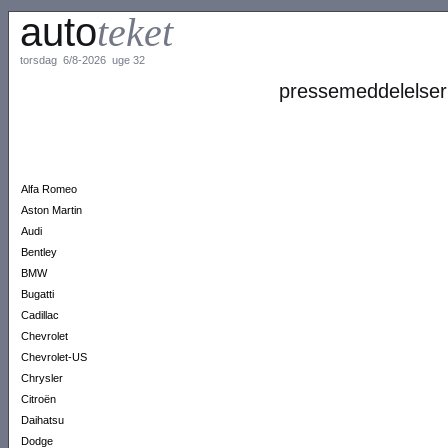
auto
teket
torsdag 6/8-2026 uge 32
pressemeddelelser
Alfa Romeo
Aston Martin
Audi
Bentley
BMW
Bugatti
Cadillac
Chevrolet
Chevrolet-US
Chrysler
Citroën
Daihatsu
Dodge