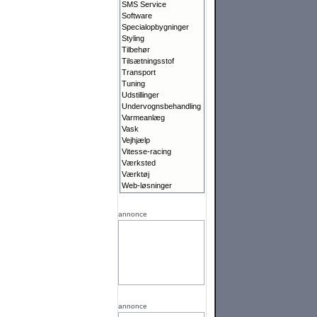
SMS Service
Software
Specialopbygninger
Styling
Tilbehør
Tilsætningsstof
Transport
Tuning
Udstillinger
Undervognsbehandling
Varmeanlæg
Vask
Vejhjælp
Vitesse-racing
Værksted
Værktøj
Web-løsninger
annonce
annonce