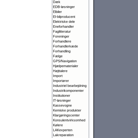
Dæk
EDB-løsninger
Elbiler
El-bilproducent
Elektriske dele
Eneforhandler
Faglitteratur
Foreninger
Forhandlere
Forhandlerkæde
Forhandling
Fælge
GPS/Navigation
Hjælpematerialer
Højttalere
Import
Importører
Industriel bearbejdning
Industrikomponenter
Institutioner
IT-løsninger
Kassevogne
Kemiske produkter
Klargørings­center
Konsulentvirksomhed
Kølere
LAKexperten
Lakreparation