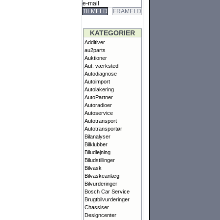
TILMELD
FRAMELD
KATEGORIER
Additiver
au2parts
Auktioner
Aut. værksted
Autodiagnose
Autoimport
Autolakering
AutoPartner
Autoradioer
Autoservice
Autotransport
Autotransportør
Bilanalyser
Bilklubber
Biludlejning
Biludstillinger
Bilvask
Bilvaskeanlæg
Bilvurderinger
Bosch Car Service
Brugtbilvurderinger
Chassiser
Designcenter