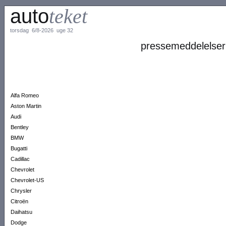
auto
teket
torsdag 6/8-2026 uge 32
pressemeddelelser
Alfa Romeo
Aston Martin
Audi
Bentley
BMW
Bugatti
Cadillac
Chevrolet
Chevrolet-US
Chrysler
Citroën
Daihatsu
Dodge