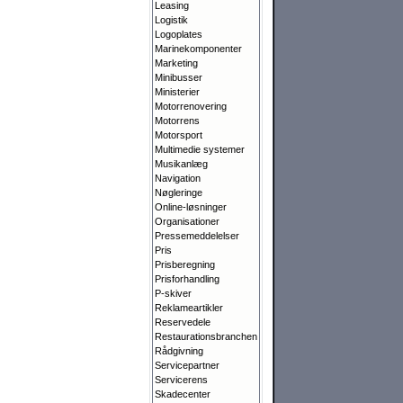
Leasing
Logistik
Logoplates
Marinekomponenter
Marketing
Minibusser
Ministerier
Motorrenovering
Motorrens
Motorsport
Multimedie systemer
Musikanlæg
Navigation
Nøgleringe
Online-løsninger
Organisationer
Pressemeddelelser
Pris
Prisberegning
Prisforhandling
P-skiver
Reklameartikler
Reservedele
Restaurationsbranchen
Rådgivning
Servicepartner
Servicerens
Skadecenter