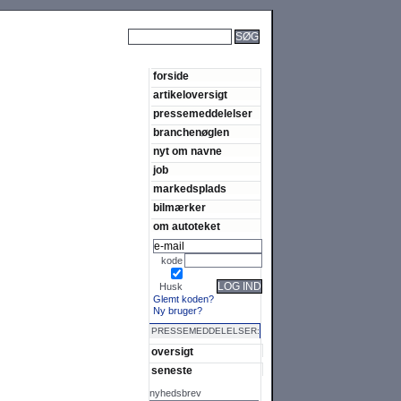
SØG
forside
artikeloversigt
pressemeddelelser
branchenøglen
nyt om navne
job
markedsplads
bilmærker
om autoteket
kode
LOG IND
Husk
Glemt koden?
Ny bruger?
PRESSEMEDDELELSER:
oversigt
seneste
nyhedsbrev