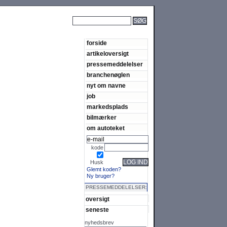
SØG
forside
artikeloversigt
pressemeddelelser
branchenøglen
nyt om navne
job
markedsplads
bilmærker
om autoteket
kode
LOG IND
Husk
Glemt koden?
Ny bruger?
PRESSEMEDDELELSER:
oversigt
seneste
nyhedsbrev