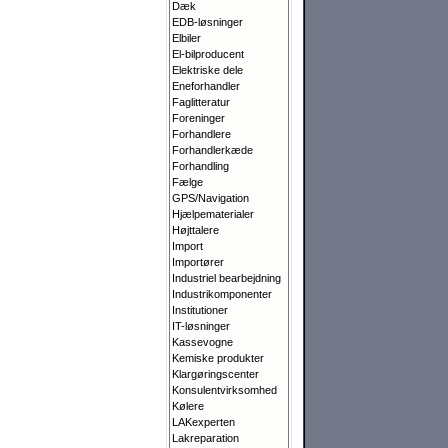
Dæk
EDB-løsninger
Elbiler
El-bilproducent
Elektriske dele
Eneforhandler
Faglitteratur
Foreninger
Forhandlere
Forhandlerkæde
Forhandling
Fælge
GPS/Navigation
Hjælpematerialer
Højttalere
Import
Importører
Industriel bearbejdning
Industrikomponenter
Institutioner
IT-løsninger
Kassevogne
Kemiske produkter
Klargørings­center
Konsulentvirksomhed
Kølere
LAKexperten
Lakreparation