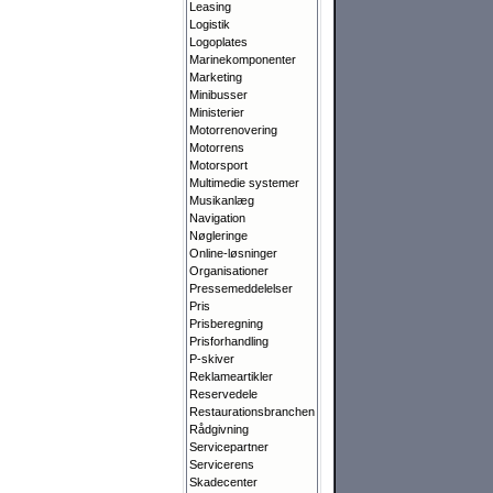
Leasing
Logistik
Logoplates
Marinekomponenter
Marketing
Minibusser
Ministerier
Motorrenovering
Motorrens
Motorsport
Multimedie systemer
Musikanlæg
Navigation
Nøgleringe
Online-løsninger
Organisationer
Pressemeddelelser
Pris
Prisberegning
Prisforhandling
P-skiver
Reklameartikler
Reservedele
Restaurationsbranchen
Rådgivning
Servicepartner
Servicerens
Skadecenter