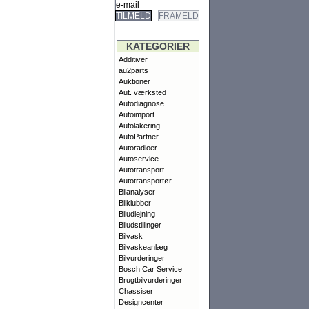
TILMELD
FRAMELD
KATEGORIER
Additiver
au2parts
Auktioner
Aut. værksted
Autodiagnose
Autoimport
Autolakering
AutoPartner
Autoradioer
Autoservice
Autotransport
Autotransportør
Bilanalyser
Bilklubber
Biludlejning
Biludstillinger
Bilvask
Bilvaskeanlæg
Bilvurderinger
Bosch Car Service
Brugtbilvurderinger
Chassiser
Designcenter