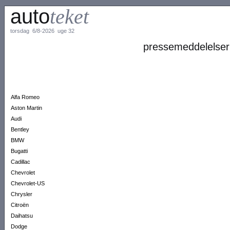
auto
teket
torsdag 6/8-2026 uge 32
pressemeddelelser
Alfa Romeo
Aston Martin
Audi
Bentley
BMW
Bugatti
Cadillac
Chevrolet
Chevrolet-US
Chrysler
Citroën
Daihatsu
Dodge