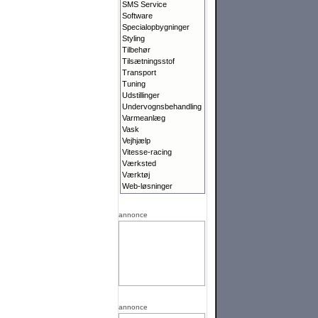
SMS Service
Software
Specialopbygninger
Styling
Tilbehør
Tilsætningsstof
Transport
Tuning
Udstillinger
Undervognsbehandling
Varmeanlæg
Vask
Vejhjælp
Vitesse-racing
Værksted
Værktøj
Web-løsninger
annonce
annonce