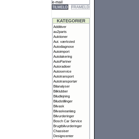
TILMELD
FRAMELD
KATEGORIER
Additiver
au2parts
Auktioner
Aut. værksted
Autodiagnose
Autoimport
Autolakering
AutoPartner
Autoradioer
Autoservice
Autotransport
Autotransportør
Bilanalyser
Bilklubber
Biludlejning
Biludstillinger
Bilvask
Bilvaskeanlæg
Bilvurderinger
Bosch Car Service
Brugtbilvurderinger
Chassiser
Designcenter