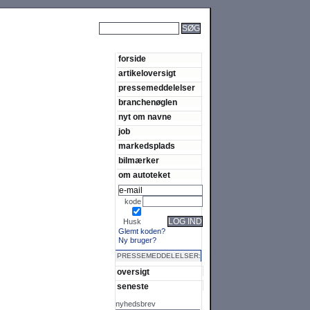
SØG
forside
artikeloversigt
pressemeddelelser
branchenøglen
nyt om navne
job
markedsplads
bilmærker
om autoteket
kode
LOG IND
Husk
Glemt koden?
Ny bruger?
PRESSEMEDDELELSER:
oversigt
seneste
nyhedsbrev