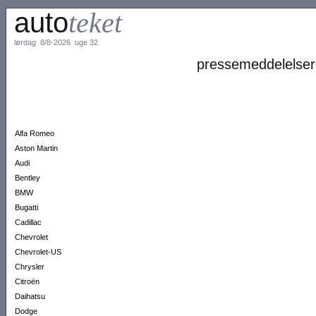
auto
teket
lørdag 8/8-2026 uge 32
pressemeddelelser
Alfa Romeo
Aston Martin
Audi
Bentley
BMW
Bugatti
Cadillac
Chevrolet
Chevrolet-US
Chrysler
Citroën
Daihatsu
Dodge