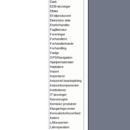
Dæk
EDB-løsninger
Elbiler
El-bilproducent
Elektriske dele
Eneforhandler
Faglitteratur
Foreninger
Forhandlere
Forhandlerkæde
Forhandling
Fælge
GPS/Navigation
Hjælpematerialer
Højttalere
Import
Importører
Industriel bearbejdning
Industrikomponenter
Institutioner
IT-løsninger
Kassevogne
Kemiske produkter
Klargørings­center
Konsulentvirksomhed
Kølere
LAKexperten
Lakreparation