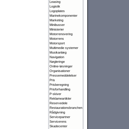
Leasing
Logistik
Logoplates
Marinekomponenter
Marketing
Minibusser
Ministerier
Motorrenovering
Motorrens
Motorsport
Multimedie systemer
Musikanlæg
Navigation
Nøgleringe
Online-løsninger
Organisationer
Pressemeddelelser
Pris
Prisberegning
Prisforhandling
P-skiver
Reklameartikler
Reservedele
Restaurationsbranchen
Rådgivning
Servicepartner
Servicerens
Skadecenter