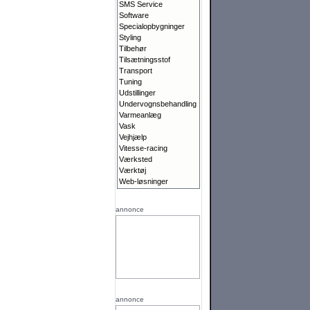
SMS Service
Software
Specialopbygninger
Styling
Tilbehør
Tilsætningsstof
Transport
Tuning
Udstillinger
Undervognsbehandling
Varmeanlæg
Vask
Vejhjælp
Vitesse-racing
Værksted
Værktøj
Web-løsninger
annonce
annonce