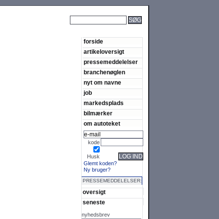
SØG
forside
artikeloversigt
pressemeddelelser
branchenøglen
nyt om navne
job
markedsplads
bilmærker
om autoteket
kode
LOG IND
Husk
Glemt koden?
Ny bruger?
PRESSEMEDDELELSER:
oversigt
seneste
nyhedsbrev