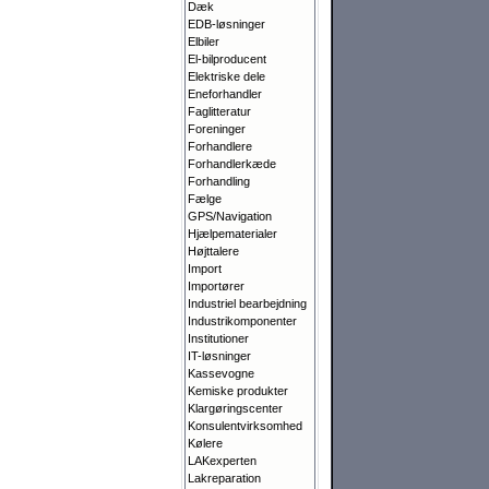
Dæk
EDB-løsninger
Elbiler
El-bilproducent
Elektriske dele
Eneforhandler
Faglitteratur
Foreninger
Forhandlere
Forhandlerkæde
Forhandling
Fælge
GPS/Navigation
Hjælpematerialer
Højttalere
Import
Importører
Industriel bearbejdning
Industrikomponenter
Institutioner
IT-løsninger
Kassevogne
Kemiske produkter
Klargørings­center
Konsulentvirksomhed
Kølere
LAKexperten
Lakreparation