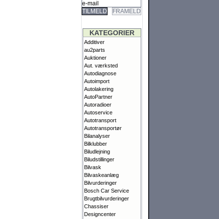
TILMELD
FRAMELD
KATEGORIER
Additiver
au2parts
Auktioner
Aut. værksted
Autodiagnose
Autoimport
Autolakering
AutoPartner
Autoradioer
Autoservice
Autotransport
Autotransportør
Bilanalyser
Bilklubber
Biludlejning
Biludstillinger
Bilvask
Bilvaskeanlæg
Bilvurderinger
Bosch Car Service
Brugtbilvurderinger
Chassiser
Designcenter