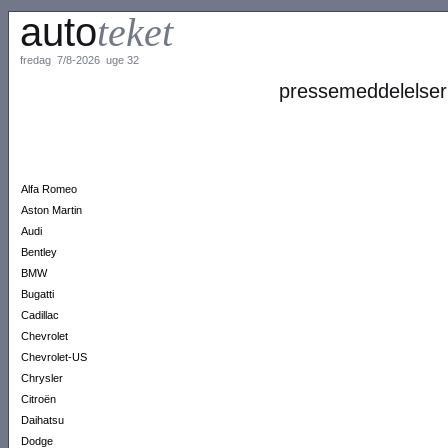
auto
teket
fredag 7/8-2026 uge 32
pressemeddelelser
Alfa Romeo
Aston Martin
Audi
Bentley
BMW
Bugatti
Cadillac
Chevrolet
Chevrolet-US
Chrysler
Citroën
Daihatsu
Dodge