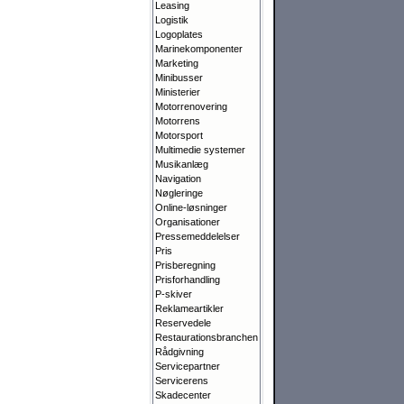
Leasing
Logistik
Logoplates
Marinekomponenter
Marketing
Minibusser
Ministerier
Motorrenovering
Motorrens
Motorsport
Multimedie systemer
Musikanlæg
Navigation
Nøgleringe
Online-løsninger
Organisationer
Pressemeddelelser
Pris
Prisberegning
Prisforhandling
P-skiver
Reklameartikler
Reservedele
Restaurationsbranchen
Rådgivning
Servicepartner
Servicerens
Skadecenter