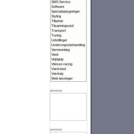
SMS Service
Software
Specialopbygninger
Styling
Tilbehør
Tilsætningsstof
Transport
Tuning
Udstillinger
Undervognsbehandling
Varmeanlæg
Vask
Vejhjælp
Vitesse-racing
Værksted
Værktøj
Web-løsninger
annonce
annonce