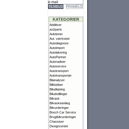
TILMELD
FRAMELD
KATEGORIER
Additiver
au2parts
Auktioner
Aut. værksted
Autodiagnose
Autoimport
Autolakering
AutoPartner
Autoradioer
Autoservice
Autotransport
Autotransportør
Bilanalyser
Bilklubber
Biludlejning
Biludstillinger
Bilvask
Bilvaskeanlæg
Bilvurderinger
Bosch Car Service
Brugtbilvurderinger
Chassiser
Designcenter