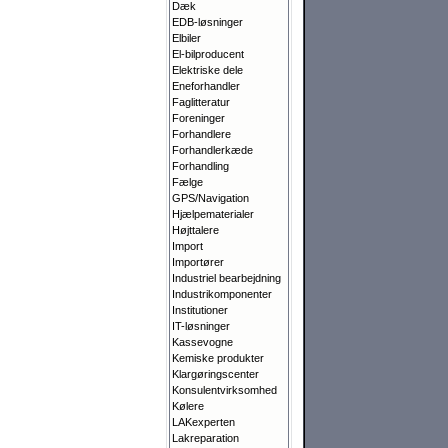
Dæk
EDB-løsninger
Elbiler
El-bilproducent
Elektriske dele
Eneforhandler
Faglitteratur
Foreninger
Forhandlere
Forhandlerkæde
Forhandling
Fælge
GPS/Navigation
Hjælpematerialer
Højttalere
Import
Importører
Industriel bearbejdning
Industrikomponenter
Institutioner
IT-løsninger
Kassevogne
Kemiske produkter
Klargørings­center
Konsulentvirksomhed
Kølere
LAKexperten
Lakreparation