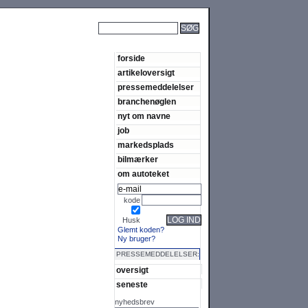
SØG
forside
artikeloversigt
pressemeddelelser
branchenøglen
nyt om navne
job
markedsplads
bilmærker
om autoteket
kode
LOG IND
Husk
Glemt koden?
Ny bruger?
PRESSEMEDDELELSER:
oversigt
seneste
nyhedsbrev