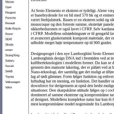
Nissan
Opel
At Sesto Elemento er ekstrem er tydeligt. Alene væ
Peugeot
er banebrydende for en bil med 570 hk og et eminen
Porsche
været firehjulstræk. Basen er en ekstrem solid og si
Renault
monocoque og den forreste ramme, eksteriør panele
sikkerhedszonen er også lavet i CFRP. Selv kardanak
Rolls-Royce
i CFRP. Modellens udstødningsrør er til gengæld lave
Rover
et avanceret glaskeramisk komposit materiale, der er 
SEAT
udholde meget høje temperaturer op til 900 grader.
Skoda
smart
Designsproget i den nye Lamborghini Sesto Element
SsangYong
Lamborghinis design DNA ind i fremtiden ved at in
Subaru
kulfiberteknologien i modellens former. Du kan se de
Suzuki
gennem den matsorte lakering, der er påført ved at 
SAAB
Nano-teknologi, der samtidig gør det muligt at tilfør
lag af rødt glimmer. Form følger funktion og enhver 
Toyota
luftudtag har en mening, en funktion. Det handler o
Volkswagen
downforce for derigennem at opnå den bedst mulige 
Volvo
situationer. Den skarpskårne attitude følges op i cock
domineret af samme ekstreme og kompromisløse ta
af designet. Modellens komplekse natur har kun ét f
mest kompromisløse model nogensinde fra Lambor