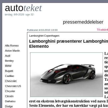
auto
teket
lørdag 8/8-2026 uge 32
pressemeddelelser
Til udskrif
Publiceret 4/10-2010 13:00
Lamborghini Copenhagen:
Lamborghini præsenterer Lamborghin
Elemento
Alfa Romeo
Aston Martin
La
Audi
re
Bentley
ti
BMW
sp
un
Bugatti
de
Cadillac
T
Chevrolet
an
Chevrolet-US
so
Chrysler
te
Citroën
La
eret en eks­trem let­vægts­kon­struk­tion ved navn
Daihatsu
Sesto Ele­mento, der har en køre­klar vægt på kun
Dodge