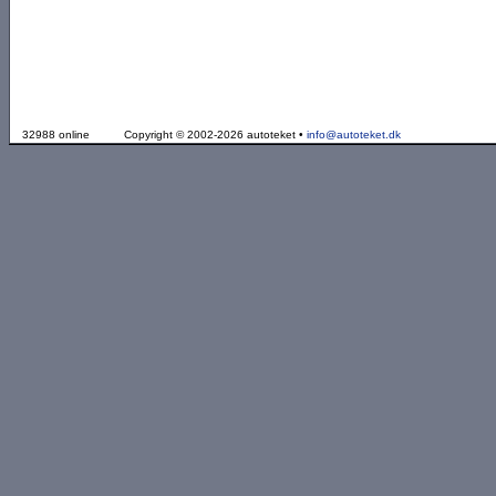
32988 online
Copyright © 2002-2026 autoteket •
info@autoteket.dk