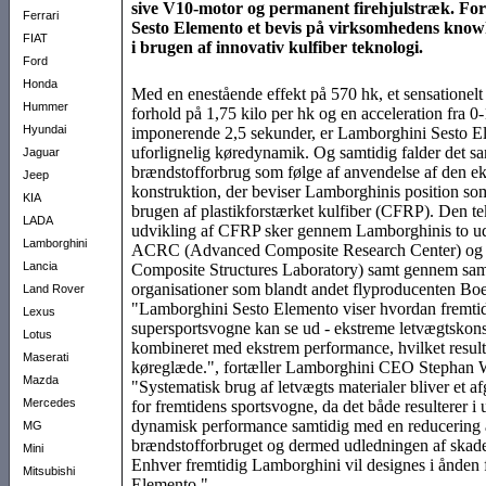
sive V10-motor og perma­nent fire­hjuls­træk. Fo
Ferrari
Sesto Ele­mento et bevis på virk­som­hedens know­
FIAT
i brugen af inno­vativ kul­fiber tekno­logi.
Ford
Honda
Med en enestående effekt på 570 hk, et sensationelt
Hummer
forhold på 1,75 kilo per hk og en acceleration fra 0
Hyundai
imponerende 2,5 sekunder, er Lamborghini Sesto El
uforlignelig køredynamik. Og samtidig falder det s
Jaguar
brændstofforbrug som følge af anvendelse af den eks
Jeep
konstruktion, der beviser Lamborghinis position so
KIA
brugen af plastikforstærket kulfiber (CFRP). Den t
LADA
udvikling af CFRP sker gennem Lamborghinis to ud
Lamborghini
ACRC (Advanced Composite Research Center) o
Lancia
Composite Structures Laboratory) samt gennem sa
organisationer som blandt andet flyproducenten Boe
Land Rover
"Lamborghini Sesto Elemento viser hvordan fremti
Lexus
supersportsvogne kan se ud - ekstreme letvægtskons
Lotus
kombineret med ekstrem performance, hvilket result
Maserati
køreglæde.", fortæller Lamborghini CEO Stephan
Mazda
"Systematisk brug af letvægts materialer bliver et 
Mercedes
for fremtidens sportsvogne, da det både resulterer i 
dynamisk performance samtidig med en reducering 
MG
brændstofforbruget og dermed udledningen af skade
Mini
Enhver fremtidig Lamborghini vil designes i ånden 
Mitsubishi
Elemento."