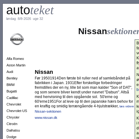
auto
teket
lørdag 8/8-2026 uge 32
Nissan
sektione
B
f
v
K
Alfa Romeo
f
Aston Martin
a
Nissan
Audi
N
Før 19501914Den første bil ruller ned af samlebåndet på
Bentley
ø
fabrikken i Japan. 1931Efter forskellige forbedringer
e
BMW
fremstilles der en ny, lille bil som man kalder "Son of DAT",
b
Bugatti
og som senere bliver kendt under navnet "Datsun". Altså
K
med henvisning til den opgående sol. 50'erne og
Cadillac
60'erne1951For at leve op til den japanske hærs behov for
m
Chevrolet
en kraftig og smidig terrængående 4-hjulstrækker,
k
læs videre
Chevrolet-US
i
Nissan-sektionen
Chrysler
www.nissan.dk
K
i
Citroën
d
Daihatsu
a
Dodge
r