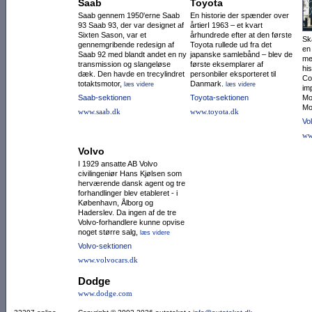
Saab
Toyota
Saab gennem 1950'erne Saab
En historie der spænder over
93 Saab 93, der var designet af
årtierI 1963 – et kvart
Sixten Sason, var et
århundrede efter at den første
Sk
gennemgribende redesign af
Toyota rullede ud fra det
en
Saab 92 med blandt andet en ny
japanske samlebånd – blev de
me
trans­mission og slangeløse
første eksemplarer af
hi
dæk. Den havde en trecylin­dret
personbiler eksporteret til
Co
totaktsmotor,
Danmark.
læs videre
læs videre
im
Saab-sektionen
Toyota-sektionen
Mo
Mo
www.saab.dk
www.toyota.dk
Vo
ww
Volvo
I 1929 ansatte AB Volvo
civilingeniør Hans Kjølsen som
herværende dansk agent og tre
forhandlinger blev etableret - i
København, Ålborg og
Haderslev. Da ingen af de tre
Volvo-forhandlere kunne opvise
noget større salg,
læs videre
Volvo-sektionen
www.volvocars.dk
Dodge
www.dodge.com