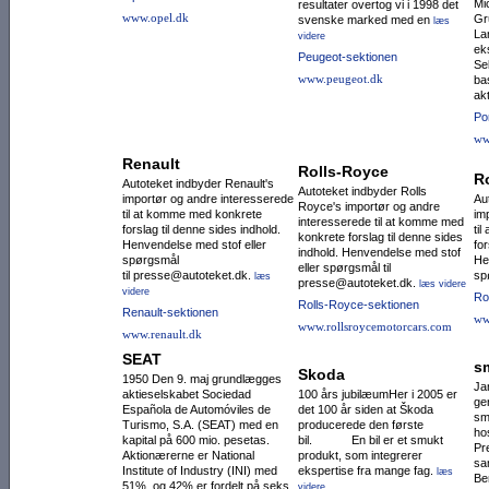
Mi
resultater overtog vi i 1998 det
www.opel.dk
Gr
svenske marked med en
læs
La
videre
eks
Peugeot-sektionen
Se
www.peugeot.dk
ba
ak
Po
ww
Renault
Rolls-Royce
R
Autoteket indbyder Renault's
Autoteket indbyder Rolls
importør og andre interesserede
Au
Royce's importør og andre
til at komme med konkrete
im
interesserede til at komme med
forslag til denne sides indhold.
ti
konkrete forslag til denne sides
Henvendelse med stof eller
for
indhold. Henvendelse med stof
spørgsmål
He
eller spørgsmål til
til presse@autoteket.dk.
sp
læs
presse@autoteket.dk.
læs videre
videre
Ro
Rolls-Royce-sektionen
Renault-sektionen
ww
www.rollsroycemotorcars.com
www.renault.dk
SEAT
s
Skoda
1950 Den 9. maj grundlægges
Ja
aktieselskabet Sociedad
100 års jubilæumHer i 2005 er
ge
Española de Auto­mó­viles de
det 100 år siden at Škoda
sm
Turismo, S.A. (SEAT) med en
producerede den første
ho
kapital på 600 mio. pesetas.
bil. En bil er et smukt
Pr
Aktio­nærerne er National
produkt, som integrerer
sa
Institute of Industry (INI) med
ekspertise fra mange fag.
læs
Be
51%, og 42% er fordelt på seks
videre