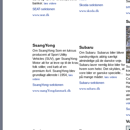
Sw
banker.
læs videre
Skoda-sektionen
sm
SEAT-sektionen
www.skoda.dk
ww
www.seat.dk
S
SsangYong
Subaru
Om SsangYong Som en luksus
Om Subaru Subarus biler bliver
producent af Sport Utility
sandsynligvis aldrig særligt
Vehicles (SUV), gør SsangYong
almindelige på de danske veje.
Motor alt for at leve op til de krav,
Subaru laver nemlig ikke biler for
Su
folk stiller, ved køb af en
hvem som helst. Det skyldes, at
ko
premium 4x4. SsangYong blev
vore biler er ganske specielle...
ho
grundlagt allerede i 1954,
læs
på mange måder.
læs videre
Co
videre
Subaru-sektionen
Ha
SsangYong-sektionen
He
www.subaru.dk
www.ssangYongdanmark.dk
ve
akt
omf
vid
Su
ww
V