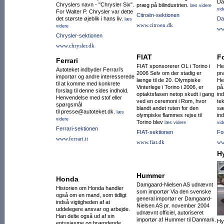
Da
Chryslers navn - "Chrysler Six".
præg på bilindustrien.
læs videre
vid
For Walter P. Chrysler var dette
Citroën-sektionen
det største øjeblik i hans liv.
Da
læs
www.citroen.dk
videre
ww
Chrysler-sektionen
www.chrysler.dk
FIAT
F
Ferrari
FIAT sponsorerer OL i Torino i
He
Autoteket indbyder Ferrari's
2006 Selv om der stadig er
pr
importør og andre interesserede
længe til de 20. Olympiske
He
til at komme med konkrete
Vinterlege i Torino i 2006, er
på
forslag til denne sides indhold.
optaktsfasen netop skudt i gang
in
Henvendelse med stof eller
ved en ceremoni i Rom, hvor
tek
spørgsmål
blandt andet ruten for den
sæ
til presse@autoteket.dk.
læs
olympiske flammes rejse til
ind
videre
Torino blev
læs videre
vid
Ferrari-sektionen
FIAT-sektionen
Fo
www.ferrari.it
www.fiat.dk
ww
H
Hummer
Honda
Damgaard-Nielsen AS udnævnt
Historien om Honda handler
som importør Via den svenske
også om en mand, som tidligt
general importør er Damgaard-
indså vigtigheden af at
Nielsen AS pr. november 2004
uddelegere ansvar og arbejde.
udnævnt officiel, autoriseret
Han delte også ud af sin
importør af Hummer til Danmark.
Hy
entusiasme og brændende