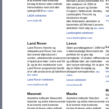
til at komme med konkrete
ti
Michael Lassen Automobiler A/S
forslag til denne sides indhold.
for
blev etableret i år 2000 af
Henvendelse med stof eller
He
Michael Lassen og Semler
spørgsmål til
sp
Gruppen i fællesskab. Bentley,
læs videre
Lamborghini, Porsche og
LADA-sektionen
La
eksklusive brugte
www.lada.dk
ww
biler.Selskabets aktiviteter er
baseredes på Michael Lassens
aktiviteter med salg og
læs videre
Lamborghini-sektionen
www.lamborghini.com
Land Rover
Lexus
L
Land Rovers historie og
Siden grundlæggelsen i 1989 har
milepæleLand Rover har som
vi lidenskabeligt efterstræbt det
Si
den eneste bilpro­ducent i
perfekte for at give dig
Lo
verden, udelukkende produceret
køreglæde. Vi skaber raffinerede
me
4-hjulstrukne biler i mere end 50
og stilfulde biler, der indeholder
re
år, og de fire modelse­rier som
den nyeste teknologi, for at give
Hv
Land Rover programmet består
dig en både fornøjelig og
fi
af er alle produceret på fabrikken
afslappet køreoplevelse.
læs
læs
læs videre
videre
Lo
Land Rover-sektionen
Lexus-sektionen
ww
www.landrover.dk
www.lexus.dk
M
Maserati
Mazda
Da
Autoteket indbyder Maserati's
Autoteket indbyder Mazda's
er
importør og andre interesserede
importør og andre interesserede
tr
til at komme med konkrete
til at komme med konkrete
hø
forslag til denne sides indhold.
forslag til denne sides indhold.
pe