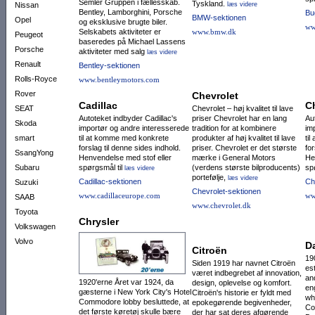
Semler Gruppen i fællesskab.
Tyskland.
Nissan
læs videre
Bentley, Lamborghini, Porsche
Bu
BMW-sektionen
Opel
og eksklusive brugte biler.
ww
Selskabets aktiviteter er
www.bmw.dk
Peugeot
baseredes på Michael Lassens
Porsche
aktiviteter med salg
læs videre
Renault
Bentley-sektionen
Rolls-Royce
www.bentleymotors.com
Rover
Chevrolet
Cadillac
C
SEAT
Chevrolet – høj kvalitet til lave
Autoteket indbyder Cadillac's
priser Chevrolet har en lang
Au
Skoda
importør og andre interesserede
tradition for at kombinere
im
smart
til at komme med konkrete
produkter af høj kvalitet til lave
ti
forslag til denne sides indhold.
priser. Chevrolet er det største
for
SsangYong
Henvendelse med stof eller
mærke i General Motors
He
Subaru
spørgsmål til
(verdens største bilproducents)
sp
læs videre
portefølje,
læs videre
Cadillac-sektionen
Ch
Suzuki
Chevrolet-sektionen
www.cadillaceurope.com
ww
SAAB
www.chevrolet.dk
Toyota
Chrysler
Volkswagen
Volvo
D
Citroën
19
Siden 1919 har navnet Citroën
es
været indbegrebet af innovation,
an
1920'erne Året var 1924, da
design, oplevelse og komfort.
en
gæsterne i New York City's Hotel
Citroën's historie er fyldt med
wh
Commodore lobby besluttede, at
epokegørende begivenheder,
Co
det første køretøj skulle bære
der har sat deres afgørende