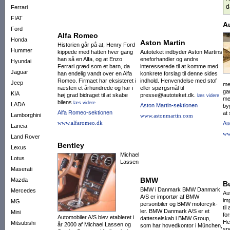
d
Ferrari
FIAT
A
Ford
Alfa Romeo
Honda
Aston Martin
Historien går på at, Henry Ford
Hummer
kippede med hatten hver gang
Autoteket indbyder Aston Martins
han så en Alfa, og at Enzo
eneforhandler og andre
Hyundai
Ferrari græd som et barn, da
interesserede til at komme med
Jaguar
han endelig vandt over en Alfa
konkrete forslag til denne sides
Romeo. Firmaet har eksisteret i
indhold. Henvendelse med stof
Jeep
me
næsten et århundrede og har i
eller spørgsmål til
ga
KIA
høj grad bidraget til at skabe
presse@autoteket.dk.
læs videre
me
bilens
læs videre
LADA
Aston Martin-sektionen
byg
Alfa Romeo-sektionen
at
Lamborghini
www.astonmartin.com
www.alfaromeo.dk
Au
Lancia
ww
Land Rover
Bentley
Lexus
Michael
Lotus
Lassen
Maserati
BMW
Mazda
B
BMW i Danmark BMW Danmark
Mercedes
Au
A/S er importør af BMW
im
MG
personbiler og BMW motor­cyk­
ti
ler. BMW Danmark A/S er et
Mini
for
Automobiler A/S blev etableret i
datter­selskab i BMW Group,
He
Mitsubishi
år 2000 af Michael Lassen og
som har ho­vedkontor i München,
sp