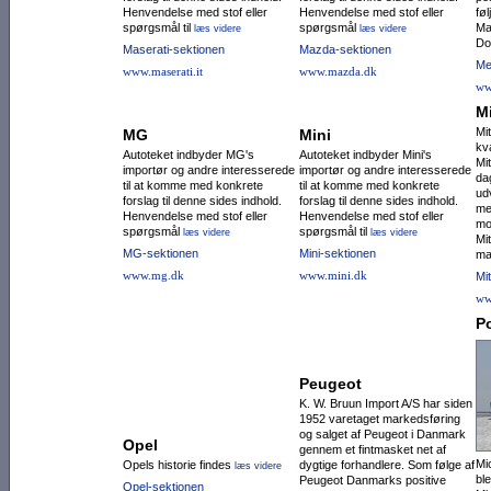
Henvendelse med stof eller
Henvendelse med stof eller
fø
spørgsmål til
spørgsmål
Ma
læs videre
læs videre
Do
Maserati-sektionen
Mazda-sektionen
Me
www.maserati.it
www.mazda.dk
ww
M
Mi
MG
Mini
kv
Autoteket indbyder MG's
Autoteket indbyder Mini's
Mi
importør og andre interesserede
importør og andre interesserede
da
til at komme med konkrete
til at komme med konkrete
ud
forslag til denne sides indhold.
forslag til denne sides indhold.
me
Henvendelse med stof eller
Henvendelse med stof eller
mo
spørgsmål
spørgsmål til
læs videre
læs videre
Mi
MG-sektionen
Mini-sektionen
ma
www.mg.dk
www.mini.dk
Mi
ww
P
Peugeot
K. W. Bruun Import A/S har siden
1952 varetaget markedsføring
og salget af Peugeot i Danmark
Opel
gennem et fintmasket net af
Mi
Opels historie findes
dygtige forhandlere. Som følge af
læs videre
ble
Peugeot Danmarks positive
Opel-sektionen