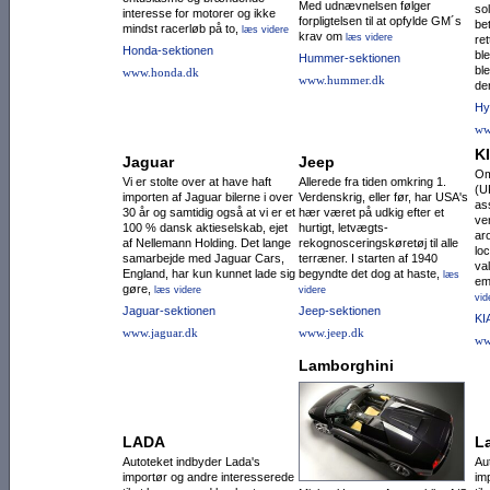
Med udnævnelsen følger
so
interesse for motorer og ikke
forpligtelsen til at opfylde GM´s
be
mindst racerløb på to,
læs videre
krav om
læs videre
re
Honda-sektionen
ble
Hummer-sektionen
ble
www.honda.dk
www.hummer.dk
de
Hy
ww
K
Jaguar
Jeep
Om
Vi er stolte over at have haft
Allerede fra tiden omkring 1.
(U
importen af Jaguar bilerne i over
Verdenskrig, eller før, har USA's
as
30 år og samtidig også at vi er et
hær været på udkig efter et
ve
100 % dansk aktieselskab, ejet
hurtigt, letvægts-
ar
af Nellemann Holding. Det lange
rekognoscerings­køretøj til alle
lo
samarbejde med Jaguar Cars,
terræ­ner. I starten af 1940
va
England, har kun kunnet lade sig
begyndte det dog at haste,
læs
em
gøre,
læs videre
videre
vid
Jaguar-sektionen
Jeep-sektionen
KI
www.jaguar.dk
www.jeep.dk
ww
Lamborghini
LADA
L
Autoteket indbyder Lada's
Au
importør og andre interesserede
im