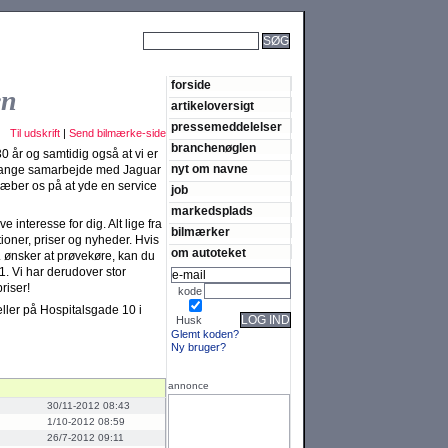
SØG
forside
en
artikeloversigt
pressemeddelelser
Til udskrift
|
Send bilmærke-side
branchenøglen
30 år og samtidig også at vi er
nyt om navne
t lange samarbejde med Jaguar
træber os på at yde en service
job
markedsplads
 interesse for dig. Alt lige fra
bilmærker
ioner, priser og nyheder. Hvis
om autoteket
. ønsker at prøvekøre, kan du
 11. Vi har derudover stor
riser!
kode
ller på Hospitalsgade 10 i
LOG IND
Husk
Glemt koden?
Ny bruger?
annonce
30/11-2012 08:43
1/10-2012 08:59
26/7-2012 09:11