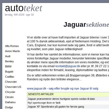
auto
teket
lørdag 8/8-2026 uge 32
Jaguar
sektion
Vi er stolte over at have haft importen af Jaguar bilerne i over 
et 100 % dansk aktieselskab, ejet af Nellemann Holding. De
Cars, England, har kun kunnet lade sig gøre, fordi vi altid bes
Alfa Romeo
og kvalitet, som yder Jaguar retfærdighed!
Aston Martin
Vi har derfor her samlet de informationer, som vi mener kan have
Audi
vores forskellige Jaguar modeller, herunder tekniske specifikat
Bentley
du ønsker mere specifik information om vores modeller, og evt
kontakte os via email
kontakt@jaguar.dk
eller pr. tlf. 39 27 22
BMW
ekspertise inden for firmabil, leasing, diplomatbiler og taxfree p
Bugatti
Du er altid velkommen enten på Bryggervangen 39, Østerbro e
Cadillac
Randers og nyde den britiske elegance…
Chevrolet
Chevrolet-US
www.jaguar.dk
-
søg efter brugte og nye Jaguar til salg
Chrysler
SENESTE ARTIKLER
Citroën
Jaguar præsenterer deres hurtigste sports-sedan til dato
Daihatsu
Nyt sportsvogn-ikon er født
Jaguar XF Sportbrake på gaden for første gang
Dodge