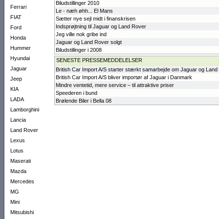
Biludstillinger 2010
Ferrari
Le - næh øhh... El Mans
FIAT
Sætter nye sejl midt i finanskrisen
Indsprøjtning til Jaguar og Land Rover
Ford
Jeg ville nok gribe ind
Honda
Jaguar og Land Rover solgt
Hummer
Biludstillinger i 2008
Hyundai
SENESTE PRESSEMEDDELELSER
Jaguar
British Car Import A/S starter stærkt samarbejde om Jaguar og Land
British Car Import A/S bliver importør af Jaguar i Danmark
Jeep
Mindre ventetid, mere service – til attraktive priser
KIA
Speederen i bund
LADA
Brølende Biler i Bella 08
Lamborghini
Lancia
Land Rover
Lexus
Lotus
Maserati
Mazda
Mercedes
MG
Mini
Mitsubishi