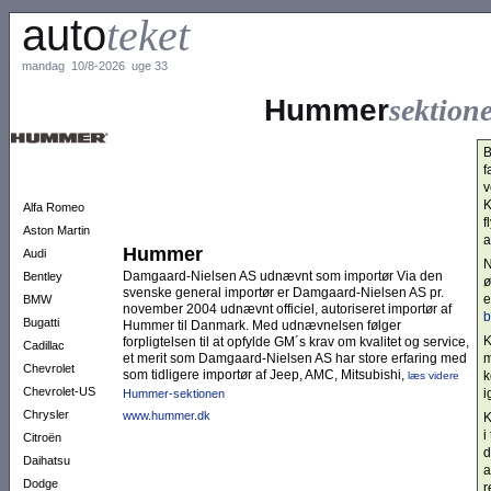
auto
teket
mandag 10/8-2026 uge 33
Hummer
sektion
B
f
v
K
Alfa Romeo
f
Aston Martin
a
Hummer
Audi
N
Damgaard-Nielsen AS udnævnt som importør Via den
Bentley
ø
svenske general importør er Damgaard-Nielsen AS pr.
e
BMW
november 2004 udnævnt officiel, autoriseret importør af
b
Bugatti
Hummer til Danmark. Med udnævnelsen følger
K
forpligtelsen til at opfylde GM´s krav om kvalitet og service,
Cadillac
et merit som Damgaard-Nielsen AS har store erfaring med
m
Chevrolet
som tidligere importør af Jeep, AMC, Mitsubishi,
k
læs videre
Chevrolet-US
i
Hummer-sektionen
Chrysler
www.hummer.dk
K
i
Citroën
d
Daihatsu
a
Dodge
r