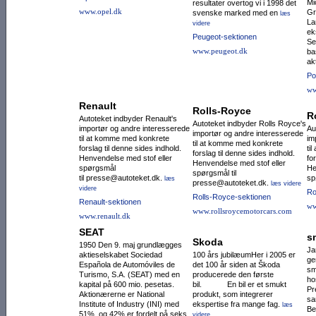
Mi
resultater overtog vi i 1998 det
www.opel.dk
Gr
svenske marked med en
læs
La
videre
ek
Peugeot-sektionen
Se
www.peugeot.dk
ba
ak
Po
ww
Renault
Rolls-Royce
R
Autoteket indbyder Renault's
Autoteket indbyder Rolls Royce's
importør og andre interesserede
Au
importør og andre interesserede
til at komme med konkrete
im
til at komme med konkrete
forslag til denne sides indhold.
ti
forslag til denne sides indhold.
Henvendelse med stof eller
fo
Henvendelse med stof eller
spørgsmål
He
spørgsmål til
til presse@autoteket.dk.
sp
læs
presse@autoteket.dk.
læs videre
videre
Ro
Rolls-Royce-sektionen
Renault-sektionen
ww
www.rollsroycemotorcars.com
www.renault.dk
SEAT
s
Skoda
1950 Den 9. maj grundlægges
Ja
aktieselskabet Sociedad
100 års jubilæumHer i 2005 er
ge
Española de Auto­mó­viles de
det 100 år siden at Škoda
sm
Turismo, S.A. (SEAT) med en
producerede den første
ho
kapital på 600 mio. pesetas.
bil. En bil er et smukt
Pr
Aktio­nærerne er National
produkt, som integrerer
sa
Institute of Industry (INI) med
ekspertise fra mange fag.
læs
Be
51%, og 42% er fordelt på seks
videre