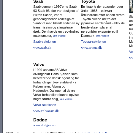
Saab
Toyota
Saab gennem 1950'erne Saab
En historie der spænder over
93 Saab 93, der var designet af
årtierI 1963 – et kvart
Sixten Sason, var et
århundrede efter at den første
Sk
gennemgribende redesign af
Toyota rullede ud fra det
en
Saab 92 med blandt andet en ny
japanske samlebånd – blev de
me
trans­mission og slangeløse
første eksemplarer af
hi
dæk. Den havde en trecylin­dret
personbiler eksporteret til
Co
totaktsmotor,
Danmark.
læs videre
læs videre
im
Saab-sektionen
Toyota-sektionen
Mo
Mo
www.saab.dk
www.toyota.dk
Vo
ww
Volvo
I 1929 ansatte AB Volvo
civilingeniør Hans Kjølsen som
herværende dansk agent og tre
forhandlinger blev etableret - i
København, Ålborg og
Haderslev. Da ingen af de tre
Volvo-forhandlere kunne opvise
noget større salg,
læs videre
Volvo-sektionen
www.volvocars.dk
Dodge
www.dodge.com