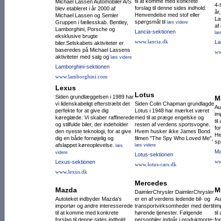
til at komme med konkrete
Michael Lassen Automobiler A/S
4-
forslag til denne sides indhold.
blev etableret i år 2000 af
år
Henvendelse med stof eller
Michael Lassen og Semler
La
spørgsmål til
Gruppen i fællesskab. Bentley,
læs videre
af
Lamborghini, Porsche og
Lancia-sektionen
læs
eksklusive brugte
www.lancia.dk
La
biler.Selskabets aktiviteter er
baseredes på Michael Lassens
ww
aktiviteter med salg og
læs videre
Lamborghini-sektionen
www.lamborghini.com
Lexus
Lotus
Siden grundlæggelsen i 1989 har
M
vi lidenskabeligt efterstræbt det
Siden Colin Chapman grundlagde
Au
perfekte for at give dig
Lotus i 1948 har mærket været
im
køreglæde. Vi skaber raffinerede
med til at præge engelske og
ti
og stilfulde biler, der indeholder
resten af verdens sportsvogne.
fo
den nyeste teknologi, for at give
Hvem husker ikke James Bond
He
dig en både fornøjelig og
filmen "The Spy Who Loved Me",
sp
afslappet køreoplevelse.
læs videre
læs
Ma
videre
Lotus-sektionen
ww
Lexus-sektionen
www.lotus-cars.dk
www.lexus.dk
Mercedes
Mazda
M
DaimlerChrysler DaimlerChrysler
Autoteket indbyder Mazda's
er en af verdens ledende bil- og
Au
importør og andre interesserede
transportvirksom­heder med dertil
im
til at komme med konkrete
hørende tjenester. Følgende
ti
forslag til denne sides indhold.
personbiler indgår i produktporte­
fo