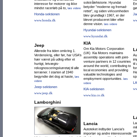
solstrålehistorie. Hyundai
interesse for motorer og ikke
En
betyder ”moderne og frem­ad­
mindst racerløb på to,
gø
læs videre
rettet”, og siden virksomheden
Honda-sektionen
Ja
blev grundlagt i 1967, er der
blevet produceret biler efter
www.honda.dk
ww
denne vision.
læs videre
Hyundai-sektionen
www.hyundai.dk
KIA
Jeep
Om Kia Motors Corporation
L
Allerede fra tiden omkring 1.
(UK) Kia Motors maintains
Verdenskrig, eller før, har USA's
Au
assembly operations with joint-
hær været på udkig efter et
im
venture partners in 12 countries
hurtigt, letvægts-
ti
around the world, contributing to
rekognoscerings­køretøj til alle
fo
local economies and providing
terræ­ner. I starten af 1940
He
valuable technologies and
begyndte det dog at haste,
sp
læs
employment opportunities.
læs
videre
LA
videre
Jeep-sektionen
ww
KIA-sektionen
www.jeep.dk
www.kia.co.dk
Lamborghini
L
Lancia
La
mi
Autoteket indbyder Lancia's
de
importør og andre interesserede
ve