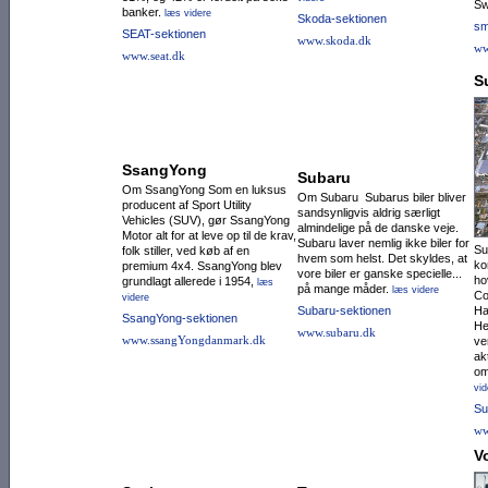
Sw
banker.
læs videre
Skoda-sektionen
sm
SEAT-sektionen
www.skoda.dk
ww
www.seat.dk
S
SsangYong
Subaru
Om SsangYong Som en luksus
Om Subaru Subarus biler bliver
producent af Sport Utility
sandsynligvis aldrig særligt
Vehicles (SUV), gør SsangYong
almindelige på de danske veje.
Motor alt for at leve op til de krav,
Subaru laver nemlig ikke biler for
Su
folk stiller, ved køb af en
hvem som helst. Det skyldes, at
ko
premium 4x4. SsangYong blev
vore biler er ganske specielle...
ho
grundlagt allerede i 1954,
læs
på mange måder.
læs videre
Co
videre
Subaru-sektionen
Ha
SsangYong-sektionen
He
www.subaru.dk
www.ssangYongdanmark.dk
ve
ak
om
vid
Su
ww
V