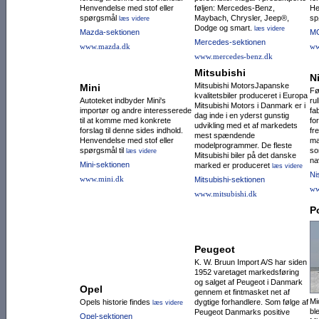
Henvendelse med stof eller
føljen: Mercedes-Benz,
He
spørgsmål
Maybach, Chrysler, Jeep®,
sp
læs videre
Dodge og smart.
læs videre
Mazda-sektionen
MG
Mercedes-sektionen
www.mazda.dk
ww
www.mercedes-benz.dk
Mitsubishi
N
Mitsubishi MotorsJapanske
Mini
Fø
kvalitetsbiler produceret i Europa
Autoteket indbyder Mini's
ru
Mitsubishi Motors i Danmark er i
importør og andre interesserede
fa
dag inde i en yderst gunstig
til at komme med konkrete
fo
udvikling med et af markedets
forslag til denne sides indhold.
fre
mest spændende
Henvendelse med stof eller
ma
modelprogrammer. De fleste
spørgsmål til
so
læs videre
Mitsubishi biler på det danske
na
Mini-sektionen
marked er produceret
læs videre
Ni
www.mini.dk
Mitsubishi-sektionen
ww
www.mitsubishi.dk
P
Peugeot
K. W. Bruun Import A/S har siden
1952 varetaget markedsføring
og salget af Peugeot i Danmark
Opel
gennem et fintmasket net af
Mi
Opels historie findes
dygtige forhandlere. Som følge af
læs videre
bl
Peugeot Danmarks positive
Opel-sektionen