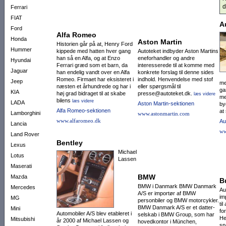
d
Ferrari
FIAT
A
Ford
Alfa Romeo
Honda
Aston Martin
Historien går på at, Henry Ford
Hummer
kippede med hatten hver gang
Autoteket indbyder Aston Martins
han så en Alfa, og at Enzo
eneforhandler og andre
Hyundai
Ferrari græd som et barn, da
interesserede til at komme med
Jaguar
han endelig vandt over en Alfa
konkrete forslag til denne sides
Romeo. Firmaet har eksisteret i
indhold. Henvendelse med stof
Jeep
me
næsten et århundrede og har i
eller spørgsmål til
ga
KIA
høj grad bidraget til at skabe
presse@autoteket.dk.
læs videre
me
bilens
læs videre
LADA
Aston Martin-sektionen
by
Alfa Romeo-sektionen
at
Lamborghini
www.astonmartin.com
www.alfaromeo.dk
Au
Lancia
ww
Land Rover
Bentley
Lexus
Michael
Lotus
Lassen
Maserati
BMW
Mazda
B
BMW i Danmark BMW Danmark
Mercedes
Au
A/S er importør af BMW
im
MG
personbiler og BMW motor­cyk­ler.
ti
BMW Danmark A/S er et datter­
Mini
fo
Automobiler A/S blev etableret i
selskab i BMW Group, som har
He
Mitsubishi
år 2000 af Michael Lassen og
ho­vedkontor i München,
sp