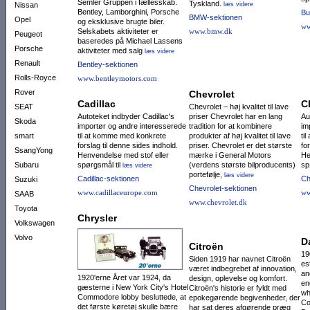
Semler Gruppen i fællesskab.
Tyskland.
Nissan
læs videre
Bentley, Lamborghini, Porsche
Bu
BMW-sektionen
Opel
og eksklusive brugte biler.
ww
Selskabets aktiviteter er
www.bmw.dk
Peugeot
baseredes på Michael Lassens
Porsche
aktiviteter med salg
læs videre
Renault
Bentley-sektionen
Rolls-Royce
www.bentleymotors.com
Rover
Chevrolet
Cadillac
C
SEAT
Chevrolet – høj kvalitet til lave
Autoteket indbyder Cadillac's
priser Chevrolet har en lang
Au
Skoda
importør og andre interesserede
tradition for at kombinere
im
smart
til at komme med konkrete
produkter af høj kvalitet til lave
ti
forslag til denne sides indhold.
priser. Chevrolet er det største
fo
SsangYong
Henvendelse med stof eller
mærke i General Motors
He
Subaru
spørgsmål til
(verdens største bilproducents)
sp
læs videre
portefølje,
læs videre
Cadillac-sektionen
Ch
Suzuki
Chevrolet-sektionen
www.cadillaceurope.com
ww
SAAB
www.chevrolet.dk
Toyota
Chrysler
Volkswagen
Volvo
D
Citroën
19
Siden 1919 har navnet Citroën
es
været indbegrebet af innovation,
an
1920'erne Året var 1924, da
design, oplevelse og komfort.
en
gæsterne i New York City's Hotel
Citroën's historie er fyldt med
wh
Commodore lobby besluttede, at
epokegørende begivenheder, der
Co
det første køretøj skulle bære
har sat deres afgørende præg