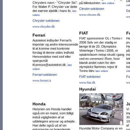
Da
Chryslers navn - "Chrysler Six".
på bilindustrien.
læs videre
vid
For Walter P. Chrysler var dette
Citroën-sektionen
det største øjeblik i hans liv.
Da
læs
www.citroen.dk
videre
ww
Chrysler-sektionen
www.chrysler.dk
FIAT
F
Ferrari
FIAT sponsorerer OL i Torino i
He
Autoteket indbyder Ferrari's
2006 Selv om der stadig er
pr
importør og andre interesserede
længe til de 20. Olympiske
He
til at komme med konkrete
Vinterlege i Torino i 2006, er
på
forslag til denne sides indhold.
optaktsfasen netop skudt i gang
in
Henvendelse med stof eller
ved en ceremoni i Rom, hvor
te
spørgsmål
blandt andet ruten for den
sæ
til presse@autoteket.dk.
læs
olympiske flammes rejse til
in
videre
Torino blev
læs videre
vid
Ferrari-sektionen
FIAT-sektionen
Fo
www.ferrari.it
www.fiat.dk
ww
Hyundai
Honda
J
Historien om Honda handler
Vi
også om en mand, som tidligt
im
indså vigtigheden af at
30
uddelegere ansvar og arbejde.
10
Han delte også ud af sin
af
Hyundai Motor Com­pany er en
entusiasme og brændende
sa