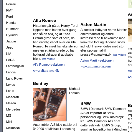
d
Ferrari
FIAT
A
Ford
Alfa Romeo
Honda
Aston Martin
Historien går på at, Henry Ford
Hummer
kippede med hatten hver gang
Autoteket indbyder Aston Martins
han så en Alfa, og at Enzo
eneforhandler og andre
Hyundai
Ferrari græd som et barn, da
interesserede til at komme med
Jaguar
han endelig vandt over en Alfa
konkrete forslag til denne sides
Romeo. Firmaet har eksisteret i
indhold. Henvendelse med stof
Jeep
me
næsten et århundrede og har i
eller spørgsmål til
ga
KIA
høj grad bidraget til at skabe
presse@autoteket.dk.
læs videre
me
bilens
læs videre
LADA
Aston Martin-sektionen
byg
Alfa Romeo-sektionen
at
Lamborghini
www.astonmartin.com
www.alfaromeo.dk
Au
Lancia
ww
Land Rover
Bentley
Lexus
Michael
Lotus
Lassen
Maserati
BMW
Mazda
B
BMW i Danmark BMW Danmark
Mercedes
Au
A/S er importør af BMW
im
MG
personbiler og BMW motor­cyk­
ti
ler. BMW Danmark A/S er et
Mini
for
Automobiler A/S blev etableret i
datter­selskab i BMW Group,
He
Mitsubishi
år 2000 af Michael Lassen og
som har ho­vedkontor i München,
sp