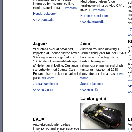
Med udnævnelsen følger
so
interesse for motorer og ikke
forpligtelsen til at opfylde GM´s
be
mindst racerløb på to,
læs videre
krav om
læs videre
re
Honda-sektionen
ble
Hummer-sektionen
ble
www.honda.dk
www.hummer.dk
de
Hy
ww
K
Jaguar
Jeep
Om
Vi er stolte over at have haft
Allerede fra tiden omkring 1.
(U
importen af Jaguar bilerne i over
Verdenskrig, eller før, har USA's
as
30 år og samtidig også at vi er et
hær været på udkig efter et
ve
100 % dansk aktieselskab, ejet
hurtigt, letvægts-
ar
af Nellemann Holding. Det lange
rekognoscerings­køretøj til alle
lo
samarbejde med Jaguar Cars,
terræ­ner. I starten af 1940
va
England, har kun kunnet lade sig
begyndte det dog at haste,
læs
em
gøre,
læs videre
videre
vid
Jaguar-sektionen
Jeep-sektionen
KI
www.jaguar.dk
www.jeep.dk
ww
Lamborghini
LADA
L
Autoteket indbyder Lada's
Au
importør og andre interesserede
im