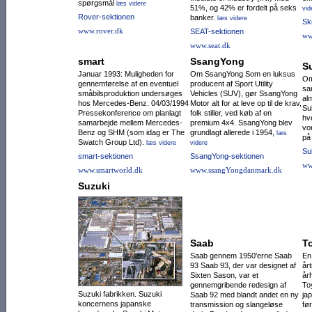
spørgsmål
læs videre
51%, og 42% er fordelt på seks
vid
Rover-sektionen
banker.
læs videre
Sk
www.rover.dk
SEAT-sektionen
ww
www.seat.dk
smart
SsangYong
S
Januar 1993: Muligheden for
Om SsangYong Som en luksus
Om
gennemførelse af en eventuel
producent af Sport Utility
sa
småbilsproduktion undersøges
Vehicles (SUV), gør SsangYong
al
hos Mercedes-Benz. 04/03/1994
Motor alt for at leve op til de krav,
Sub
Pressekonference om planlagt
folk stiller, ved køb af en
hv
samarbejde mellem Mercedes-
premium 4x4. SsangYong blev
vor
Benz og SHM (som idag er The
grundlagt allerede i 1954,
læs
på
Swatch Group Ltd).
læs videre
videre
Su
smart-sektionen
SsangYong-sektionen
ww
www.smartworld.dk
www.ssangYongdanmark.dk
Suzuki
Saab
T
Saab gennem 1950'erne Saab
En
93 Saab 93, der var designet af
årt
Sixten Sason, var et
år
gennemgribende redesign af
To
Suzuki fabrikken. Suzuki
Saab 92 med blandt andet en ny
ja
koncernens japanske
trans­mission og slangeløse
fø