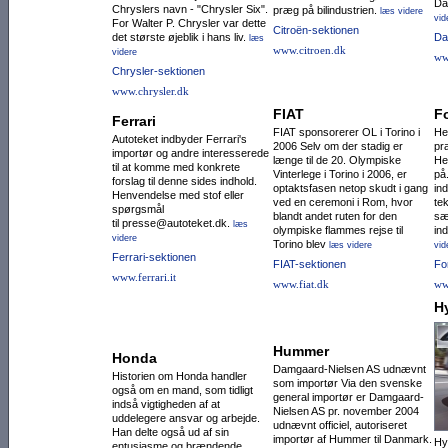
Da
Chryslers navn - "Chrysler Six".
præg på bilindustrien.
læs videre
vid
For Walter P. Chrysler var dette
Citroën-sektionen
det største øjeblik i hans liv.
Da
læs
www.citroen.dk
videre
ww
Chrysler-sektionen
www.chrysler.dk
FIAT
F
Ferrari
FIAT sponsorerer OL i Torino i
He
Autoteket indbyder Ferrari's
2006 Selv om der stadig er
pr
importør og andre interesserede
længe til de 20. Olympiske
He
til at komme med konkrete
Vinterlege i Torino i 2006, er
på
forslag til denne sides indhold.
optaktsfasen netop skudt i gang
in
Henvendelse med stof eller
ved en ceremoni i Rom, hvor
tek
spørgsmål
blandt andet ruten for den
sæ
til presse@autoteket.dk.
læs
olympiske flammes rejse til
ind
videre
Torino blev
læs videre
vid
Ferrari-sektionen
FIAT-sektionen
Fo
www.ferrari.it
www.fiat.dk
ww
H
Hummer
Honda
Damgaard-Nielsen AS udnævnt
Historien om Honda handler
som importør Via den svenske
også om en mand, som tidligt
general importør er Damgaard-
indså vigtigheden af at
Nielsen AS pr. november 2004
uddelegere ansvar og arbejde.
udnævnt officiel, autoriseret
Han delte også ud af sin
importør af Hummer til Danmark.
Hy
entusiasme og brændende