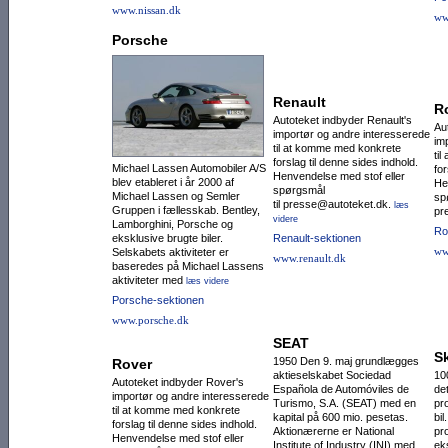
www.nissan.dk
ww
Porsche
Renault
R
Autoteket indbyder Renault's
Au
importør og andre interesserede
im
til at komme med konkrete
ti
forslag til denne sides indhold.
Michael Lassen Auto­mobiler A/S
for
Henvendelse med stof eller
blev etableret i år 2000 af
He
spørgsmål
Michael Lassen og Semler
sp
til presse@autoteket.dk.
læs
Gruppen i fællesskab. Bentley,
pr
videre
Lamborghini, Por­sche og
Ro
eksklusive brugte biler.
Renault-sektionen
ww
Selskabets aktiviteter er
www.renault.dk
baseredes på Michael Lassens
aktiviteter med
læs videre
Porsche-sektionen
www.porsche.dk
SEAT
S
1950 Den 9. maj grundlægges
Rover
aktieselskabet Sociedad
10
Autoteket indbyder Rover's
Española de Auto­mó­viles de
de
importør og andre interesserede
Turismo, S.A. (SEAT) med en
pr
til at komme med konkrete
kapital på 600 mio. pesetas.
bi
forslag til denne sides indhold.
Aktio­nærerne er National
pr
Henvendelse med stof eller
Institute of Industry (INI) med
ek