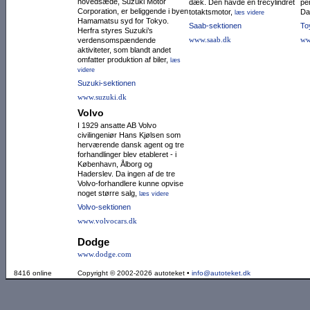
hovedsæde, Suzuki Motor
dæk. Den havde en trecylin­dret
per
Corporation, er beliggende i byen
totaktsmotor,
Da
læs videre
Hamamatsu syd for Tokyo.
Saab-sektionen
To
Herfra styres Suzuki’s
www.saab.dk
ww
verdensom­spæn­den­de
aktiviteter, som blandt andet
omfatter produktion af biler,
læs
videre
Suzuki-sektionen
www.suzuki.dk
Volvo
I 1929 ansatte AB Volvo
civilingeniør Hans Kjølsen som
herværende dansk agent og tre
forhandlinger blev etableret - i
København, Ålborg og
Haderslev. Da ingen af de tre
Volvo-forhandlere kunne opvise
noget større salg,
læs videre
Volvo-sektionen
www.volvocars.dk
Dodge
www.dodge.com
8416 online
Copyright © 2002-2026 autoteket •
info@autoteket.dk