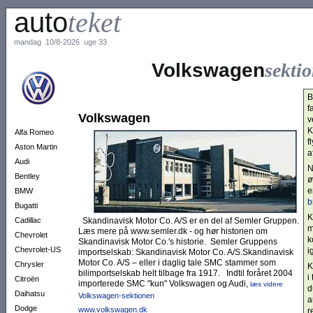
auto
teket
mandag 10/8-2026 uge 33
Volkswagen
sekti
B
f
Volkswagen
v
K
Alfa Romeo
f
Aston Martin
a
Audi
N
Bentley
ø
e
BMW
b
Bugatti
K
Cadillac
Skandinavisk Motor Co. A/S er en del af Semler Gruppen.
m
Læs mere på www.semler.dk - og hør historien om
Chevrolet
k
Skandinavisk Motor Co.'s historie. Semler Gruppens
Chevrolet-US
i
importselskab: Skandinavisk Motor Co. A/S.Skandinavisk
Motor Co. A/S – eller i daglig tale SMC stammer som
Chrysler
K
bilimportselskab helt tilbage fra 1917. Indtil foråret 2004
i
Citroën
importerede SMC "kun" Volkswagen og Audi,
læs videre
d
Daihatsu
Volkswagen-sektionen
a
Dodge
www.volkswagen.dk
r