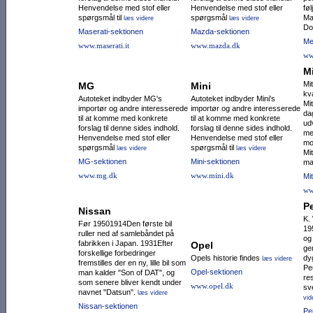
Henvendelse med stof eller
Henvendelse med stof eller
fø
spørgsmål til
spørgsmål
Ma
læs videre
læs videre
Do
Maserati-sektionen
Mazda-sektionen
Me
www.maserati.it
www.mazda.dk
ww
M
Mi
MG
Mini
kv
Autoteket indbyder MG's
Autoteket indbyder Mini's
Mi
importør og andre interesserede
importør og andre interesserede
da
til at komme med konkrete
til at komme med konkrete
ud
forslag til denne sides indhold.
forslag til denne sides indhold.
me
Henvendelse med stof eller
Henvendelse med stof eller
mo
spørgsmål
spørgsmål til
læs videre
læs videre
Mi
MG-sektionen
Mini-sektionen
ma
www.mg.dk
www.mini.dk
Mi
ww
P
Nissan
K.
Før 19501914Den første bil
19
ruller ned af samlebåndet på
og
fabrikken i Japan. 1931Efter
Opel
ge
forskellige forbedringer
Opels historie findes
dy
læs videre
fremstilles der en ny, lille bil som
Pe
Opel-sektionen
man kalder "Son of DAT", og
res
som senere bliver kendt under
www.opel.dk
sv
navnet "Datsun".
læs videre
vid
Nissan-sektionen
Pe