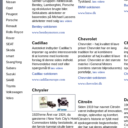
Semler Gruppen i fællesskab.
Tyskland.
Nissan
læs videre
Bentley, Lamborghini, Porsche
Bu
BMW-sektionen
Opel
og eksklusive brugte biler.
ww
Selskabets aktiviteter er
www.bmw.dk
Peugeot
baseredes på Michael Lassens
Porsche
aktiviteter med salg
læs videre
Renault
Bentley-sektionen
Rolls-Royce
www.bentleymotors.com
Rover
Chevrolet
Cadillac
C
SEAT
Chevrolet – høj kvalitet til lave
Autoteket indbyder Cadillac's
priser Chevrolet har en lang
Au
Skoda
importør og andre interesserede
tradition for at kombinere
im
smart
til at komme med konkrete
produkter af høj kvalitet til lave
ti
forslag til denne sides indhold.
priser. Chevrolet er det største
for
SsangYong
Henvendelse med stof eller
mærke i General Motors
He
Subaru
spørgsmål til
(verdens største bilproducents)
sp
læs videre
portefølje,
læs videre
Cadillac-sektionen
Ch
Suzuki
Chevrolet-sektionen
www.cadillaceurope.com
ww
SAAB
www.chevrolet.dk
Toyota
Chrysler
Volkswagen
Volvo
D
Citroën
19
Siden 1919 har navnet Citroën
es
været indbegrebet af innovation,
an
1920'erne Året var 1924, da
design, oplevelse og komfort.
en
gæsterne i New York City's Hotel
Citroën's historie er fyldt med
wh
Commodore lobby besluttede, at
epokegørende begivenheder,
Co
det første køretøj skulle bære
der har sat deres afgørende