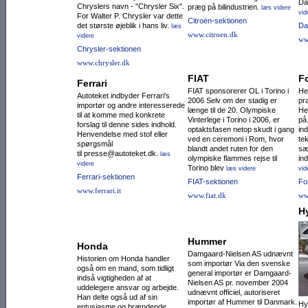
Da
Chryslers navn - "Chrysler Six".
præg på bilindustrien.
læs videre
vid
For Walter P. Chrysler var dette
Citroën-sektionen
det største øjeblik i hans liv.
Da
læs
www.citroen.dk
videre
ww
Chrysler-sektionen
www.chrysler.dk
FIAT
F
Ferrari
FIAT sponsorerer OL i Torino i
He
Autoteket indbyder Ferrari's
2006 Selv om der stadig er
pr
importør og andre interesserede
længe til de 20. Olympiske
He
til at komme med konkrete
Vinterlege i Torino i 2006, er
på
forslag til denne sides indhold.
optaktsfasen netop skudt i gang
in
Henvendelse med stof eller
ved en ceremoni i Rom, hvor
tek
spørgsmål
blandt andet ruten for den
sæ
til presse@autoteket.dk.
læs
olympiske flammes rejse til
ind
videre
Torino blev
læs videre
vid
Ferrari-sektionen
FIAT-sektionen
Fo
www.ferrari.it
www.fiat.dk
ww
H
Hummer
Honda
Damgaard-Nielsen AS udnævnt
Historien om Honda handler
som importør Via den svenske
også om en mand, som tidligt
general importør er Damgaard-
indså vigtigheden af at
Nielsen AS pr. november 2004
uddelegere ansvar og arbejde.
udnævnt officiel, autoriseret
Han delte også ud af sin
importør af Hummer til Danmark.
Hy
entusiasme og brændende