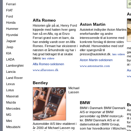
d
Ferrari
FIAT
A
Ford
Alfa Romeo
Honda
Aston Martin
Historien går på at, Henry Ford
Hummer
kippede med hatten hver gang
Autoteket indbyder Aston Martins
han så en Alfa, og at Enzo
eneforhandler og andre
Hyundai
Ferrari græd som et barn, da
interesserede til at komme med
Jaguar
han endelig vandt over en Alfa
konkrete forslag til denne sides
Romeo. Firmaet har eksisteret i
indhold. Henvendelse med stof
Jeep
me
næsten et århundrede og har i
eller spørgsmål til
ga
KIA
høj grad bidraget til at skabe
presse@autoteket.dk.
læs videre
me
bilens
læs videre
LADA
Aston Martin-sektionen
byg
Alfa Romeo-sektionen
at
Lamborghini
www.astonmartin.com
www.alfaromeo.dk
Au
Lancia
ww
Land Rover
Bentley
Lexus
Michael
Lotus
Lassen
Maserati
BMW
Mazda
B
BMW i Danmark BMW Danmark
Mercedes
Au
A/S er importør af BMW
im
MG
personbiler og BMW motor­cyk­
ti
ler. BMW Danmark A/S er et
Mini
for
Automobiler A/S blev etableret i
datter­selskab i BMW Group,
He
Mitsubishi
år 2000 af Michael Lassen og
som har ho­vedkontor i München,
sp