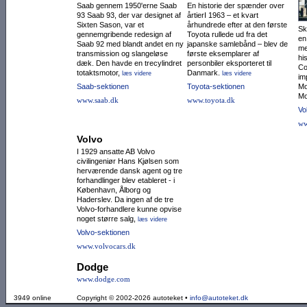
Saab gennem 1950'erne Saab
En historie der spænder over
93 Saab 93, der var designet af
årtierI 1963 – et kvart
Sixten Sason, var et
århundrede efter at den første
Sk
gennemgribende redesign af
Toyota rullede ud fra det
en
Saab 92 med blandt andet en ny
japanske samlebånd – blev de
me
trans­mission og slangeløse
første eksemplarer af
hi
dæk. Den havde en trecylin­dret
personbiler eksporteret til
Co
totaktsmotor,
Danmark.
læs videre
læs videre
im
Saab-sektionen
Toyota-sektionen
Mo
Mo
www.saab.dk
www.toyota.dk
Vo
ww
Volvo
I 1929 ansatte AB Volvo
civilingeniør Hans Kjølsen som
herværende dansk agent og tre
forhandlinger blev etableret - i
København, Ålborg og
Haderslev. Da ingen af de tre
Volvo-forhandlere kunne opvise
noget større salg,
læs videre
Volvo-sektionen
www.volvocars.dk
Dodge
www.dodge.com
3949 online
Copyright © 2002-2026 autoteket •
info@autoteket.dk