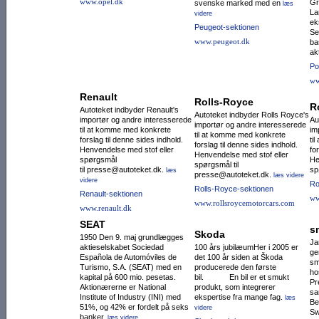
www.opel.dk
Gr
svenske marked med en
læs
La
videre
ek
Peugeot-sektionen
Se
www.peugeot.dk
ba
ak
Po
ww
Renault
Rolls-Royce
R
Autoteket indbyder Renault's
Autoteket indbyder Rolls Royce's
importør og andre interesserede
Au
importør og andre interesserede
til at komme med konkrete
im
til at komme med konkrete
forslag til denne sides indhold.
ti
forslag til denne sides indhold.
Henvendelse med stof eller
fo
Henvendelse med stof eller
spørgsmål
He
spørgsmål til
til presse@autoteket.dk.
sp
læs
presse@autoteket.dk.
læs videre
videre
Ro
Rolls-Royce-sektionen
Renault-sektionen
ww
www.rollsroycemotorcars.com
www.renault.dk
SEAT
s
Skoda
1950 Den 9. maj grundlægges
Ja
aktieselskabet Sociedad
100 års jubilæumHer i 2005 er
ge
Española de Auto­mó­viles de
det 100 år siden at Škoda
sm
Turismo, S.A. (SEAT) med en
producerede den første
ho
kapital på 600 mio. pesetas.
bil. En bil er et smukt
Pr
Aktio­nærerne er National
produkt, som integrerer
sa
Institute of Industry (INI) med
ekspertise fra mange fag.
læs
Be
51%, og 42% er fordelt på seks
videre
Sw
banker.
læs videre