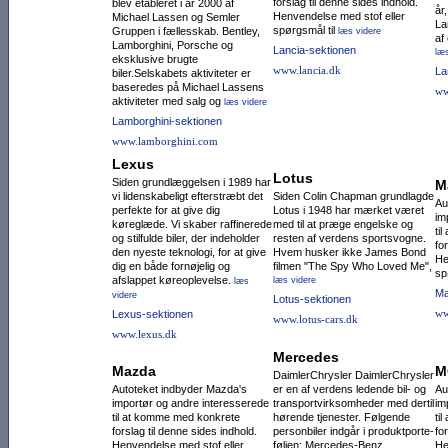
forslag til denne sides indhold.
blev etableret i år 2000 af
år
Henvendelse med stof eller
Michael Lassen og Semler
La
spørgsmål til
Gruppen i fællesskab. Bentley,
læs videre
af
Lamborghini, Porsche og
Lancia-sektionen
læs
eksklusive brugte
www.lancia.dk
La
biler.Selskabets aktiviteter er
baseredes på Michael Lassens
ww
aktiviteter med salg og
læs videre
Lamborghini-sektionen
www.lamborghini.com
Lexus
Lotus
Siden grundlæggelsen i 1989 har
M
vi lidenskabeligt efterstræbt det
Siden Colin Chapman grundlagde
Au
perfekte for at give dig
Lotus i 1948 har mærket været
im
køreglæde. Vi skaber raffinerede
med til at præge engelske og
ti
og stilfulde biler, der indeholder
resten af verdens sportsvogne.
fo
den nyeste teknologi, for at give
Hvem husker ikke James Bond
He
dig en både fornøjelig og
filmen "The Spy Who Loved Me",
sp
afslappet køreoplevelse.
læs videre
læs
Ma
videre
Lotus-sektionen
ww
Lexus-sektionen
www.lotus-cars.dk
www.lexus.dk
Mercedes
Mazda
M
DaimlerChrysler DaimlerChrysler
Autoteket indbyder Mazda's
er en af verdens ledende bil- og
Au
importør og andre interesserede
transportvirksom­heder med dertil
im
til at komme med konkrete
hørende tjenester. Følgende
ti
forslag til denne sides indhold.
personbiler indgår i produktporte­
fo
Henvendelse med stof eller
føljen: Mercedes-Benz,
He