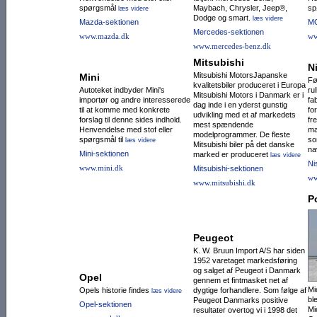
spørgsmål
Maybach, Chrysler, Jeep®,
sp
læs videre
Dodge og smart.
læs videre
Mazda-sektionen
MG
Mercedes-sektionen
www.mazda.dk
ww
www.mercedes-benz.dk
Mitsubishi
N
Mitsubishi MotorsJapanske
Mini
Fø
kvalitetsbiler produceret i Europa
Autoteket indbyder Mini's
ru
Mitsubishi Motors i Danmark er i
importør og andre interesserede
fa
dag inde i en yderst gunstig
til at komme med konkrete
fo
udvikling med et af markedets
forslag til denne sides indhold.
fre
mest spændende
Henvendelse med stof eller
ma
modelprogrammer. De fleste
spørgsmål til
so
læs videre
Mitsubishi biler på det danske
na
Mini-sektionen
marked er produceret
læs videre
Ni
www.mini.dk
Mitsubishi-sektionen
ww
www.mitsubishi.dk
P
Peugeot
K. W. Bruun Import A/S har siden
1952 varetaget markedsføring
og salget af Peugeot i Danmark
Opel
gennem et fintmasket net af
Mi
Opels historie findes
dygtige forhandlere. Som følge af
læs videre
bl
Peugeot Danmarks positive
Opel-sektionen
Mi
resultater overtog vi i 1998 det