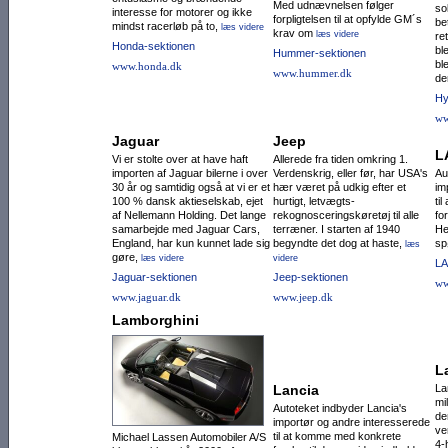
Med udnævnelsen følger
so
interesse for motorer og ikke
forpligtelsen til at opfylde GM´s
be
mindst racerløb på to,
læs videre
krav om
læs videre
re
Honda-sektionen
bl
Hummer-sektionen
bl
www.honda.dk
www.hummer.dk
de
Hy
ww
Jaguar
Jeep
L
Vi er stolte over at have haft
Allerede fra tiden omkring 1.
importen af Jaguar bilerne i over
Verdenskrig, eller før, har USA's
Au
30 år og samtidig også at vi er et
hær været på udkig efter et
im
100 % dansk aktieselskab, ejet
hurtigt, letvægts-
ti
af Nellemann Holding. Det lange
rekognoscerings­køretøj til alle
fo
samarbejde med Jaguar Cars,
terræ­ner. I starten af 1940
He
England, har kun kunnet lade sig
begyndte det dog at haste,
sp
læs
gøre,
læs videre
videre
LA
Jaguar-sektionen
Jeep-sektionen
ww
www.jaguar.dk
www.jeep.dk
Lamborghini
L
Lancia
La
mi
Autoteket indbyder Lancia's
de
importør og andre interesserede
ve
til at komme med konkrete
Michael Lassen Automobiler A/S
4-