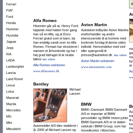
d
Ferrari
FIAT
A
Ford
Alfa Romeo
Honda
Aston Martin
Historien går på at, Henry Ford
Hummer
kippede med hatten hver gang
Autoteket indbyder Aston Martins
han så en Alfa, og at Enzo
eneforhandler og andre
Hyundai
Ferrari græd som et barn, da
interesserede til at komme med
Jaguar
han endelig vandt over en Alfa
konkrete forslag til denne sides
Romeo. Firmaet har eksisteret i
indhold. Henvendelse med stof
Jeep
me
næsten et århundrede og har i
eller spørgsmål til
ga
KIA
høj grad bidraget til at skabe
presse@autoteket.dk.
læs videre
me
bilens
læs videre
LADA
Aston Martin-sektionen
by
Alfa Romeo-sektionen
at
Lamborghini
www.astonmartin.com
www.alfaromeo.dk
Au
Lancia
ww
Land Rover
Bentley
Lexus
Michael
Lotus
Lassen
Maserati
BMW
Mazda
B
BMW i Danmark BMW Danmark
Mercedes
Au
A/S er importør af BMW
im
MG
personbiler og BMW motor­cyk­ler.
ti
BMW Danmark A/S er et datter­
Mini
fo
Automobiler A/S blev etableret i
selskab i BMW Group, som har
He
Mitsubishi
år 2000 af Michael Lassen og
ho­vedkontor i München,
sp