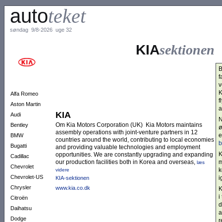
auto
teket
søndag 9/8-2026 uge 32
KIA
sektionen
B
f
v
K
Alfa Romeo
f
Aston Martin
a
KIA
Audi
N
Om Kia Motors Corporation (UK) Kia Motors maintains
Bentley
ø
assembly operations with joint-venture partners in 12
e
BMW
countries around the world, contributing to local economies
b
Bugatti
and providing valuable technologies and employment
K
opportunities. We are constantly upgrading and expanding
Cadillac
our production facilities both in Korea and overseas,
m
læs
Chevrolet
k
videre
Chevrolet-US
i
KIA-sektionen
Chrysler
www.kia.co.dk
K
i
Citroën
d
Daihatsu
a
Dodge
r