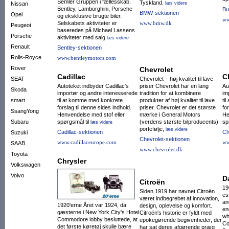
Semler Gruppen i fællesskab.
Tyskland.
Nissan
læs videre
Bentley, Lamborghini, Porsche
Bu
BMW-sektionen
Opel
og eksklusive brugte biler.
ww
Selskabets aktiviteter er
www.bmw.dk
Peugeot
baseredes på Michael Lassens
Porsche
aktiviteter med salg
læs videre
Renault
Bentley-sektionen
Rolls-Royce
www.bentleymotors.com
Rover
Chevrolet
Cadillac
C
SEAT
Chevrolet – høj kvalitet til lave
Autoteket indbyder Cadillac's
priser Chevrolet har en lang
Au
Skoda
importør og andre interesserede
tradition for at kombinere
im
smart
til at komme med konkrete
produkter af høj kvalitet til lave
ti
forslag til denne sides indhold.
priser. Chevrolet er det største
fo
SsangYong
Henvendelse med stof eller
mærke i General Motors
He
Subaru
spørgsmål til
(verdens største bilproducents)
sp
læs videre
portefølje,
læs videre
Cadillac-sektionen
Ch
Suzuki
Chevrolet-sektionen
www.cadillaceurope.com
ww
SAAB
www.chevrolet.dk
Toyota
Chrysler
Volkswagen
Volvo
D
Citroën
19
Siden 1919 har navnet Citroën
es
været indbegrebet af innovation,
an
1920'erne Året var 1924, da
design, oplevelse og komfort.
en
gæsterne i New York City's Hotel
Citroën's historie er fyldt med
wh
Commodore lobby besluttede, at
epokegørende begivenheder, der
Co
det første køretøj skulle bære
har sat deres afgørende præg