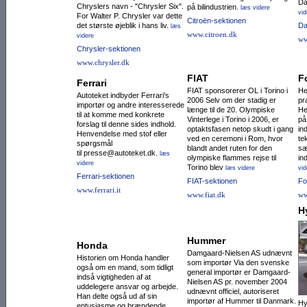
Da
Chryslers navn - "Chrysler Six".
på bilindustrien.
læs videre
vid
For Walter P. Chrysler var dette
Citroën-sektionen
det største øjeblik i hans liv.
Da
læs
www.citroen.dk
videre
ww
Chrysler-sektionen
www.chrysler.dk
FIAT
F
Ferrari
FIAT sponsorerer OL i Torino i
He
Autoteket indbyder Ferrari's
2006 Selv om der stadig er
pr
importør og andre interesserede
længe til de 20. Olympiske
He
til at komme med konkrete
Vinterlege i Torino i 2006, er
på
forslag til denne sides indhold.
optaktsfasen netop skudt i gang
in
Henvendelse med stof eller
ved en ceremoni i Rom, hvor
te
spørgsmål
blandt andet ruten for den
sæ
til presse@autoteket.dk.
læs
olympiske flammes rejse til
in
videre
Torino blev
læs videre
vid
Ferrari-sektionen
FIAT-sektionen
Fo
www.ferrari.it
www.fiat.dk
ww
H
Hummer
Honda
Damgaard-Nielsen AS udnævnt
Historien om Honda handler
som importør Via den svenske
også om en mand, som tidligt
general importør er Damgaard-
indså vigtigheden af at
Nielsen AS pr. november 2004
uddelegere ansvar og arbejde.
udnævnt officiel, autoriseret
Han delte også ud af sin
importør af Hummer til Danmark.
Hy
entusiasme og brændende