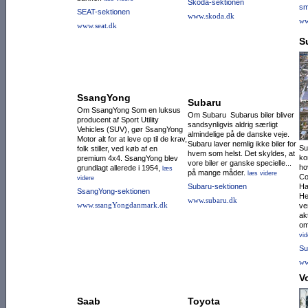
Skoda-sektionen
sm
SEAT-sektionen
www.skoda.dk
ww
www.seat.dk
S
SsangYong
Subaru
Om SsangYong Som en luksus
Om Subaru Subarus biler bliver
producent af Sport Utility
sandsynligvis aldrig særligt
Vehicles (SUV), gør SsangYong
almindelige på de danske veje.
Motor alt for at leve op til de krav,
Subaru laver nemlig ikke biler for
Su
folk stiller, ved køb af en
hvem som helst. Det skyldes, at
ko
premium 4x4. SsangYong blev
vore biler er ganske specielle...
ho
grundlagt allerede i 1954,
læs
på mange måder.
læs videre
Co
videre
Subaru-sektionen
Ha
SsangYong-sektionen
He
www.subaru.dk
www.ssangYongdanmark.dk
ve
ak
om
vid
Su
ww
V
Saab
Toyota