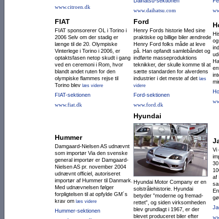
Daihatsu-sektionen
Fe
www.citroen.dk
www.daihatsu.com
ww
FIAT
Ford
H
FIAT sponsorerer OL i Torino i
Henry Fords historie Med sine
Hi
2006 Selv om der stadig er
praktiske og billige biler ændrede
og
længe til de 20. Olympiske
Henry Ford folks måde at leve
in
Vinterlege i Torino i 2006, er
på. Han opfandt samlebåndet og
ud
optaktsfasen netop skudt i gang
indførte masseproduktions
Ha
ved en ceremoni i Rom, hvor
teknikker, der skulle komme til at
en
blandt andet ruten for den
sætte standarden for alverdens
in
olympiske flammes rejse til
industrier i det meste af det
læs
mi
Torino blev
læs videre
videre
Ho
FIAT-sektionen
Ford-sektionen
ww
www.fiat.dk
www.ford.dk
Hyundai
Hummer
J
Damgaard-Nielsen AS udnævnt
Vi
som importør Via den svenske
im
general importør er Damgaard-
30
Nielsen AS pr. november 2004
10
udnævnt officiel, autoriseret
af
importør af Hummer til Danmark.
Hyundai Motor Com­pany er en
sa
Med udnævnelsen følger
solstrålehistorie. Hyundai
En
forpligtelsen til at opfylde GM´s
betyder ”moderne og frem­ad­
gø
krav om
læs videre
rettet”, og siden virksomheden
Ja
blev grundlagt i 1967, er der
Hummer-sektionen
blevet produceret biler efter
ww