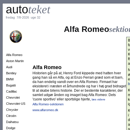
auto
teket
fredag 7/8-2026 uge 32
Alfa Romeo
sekti
B
f
v
K
Alfa Romeo
f
Aston Martin
a
Alfa Romeo
Audi
N
Historien går på at, Henry Ford kippede med hatten hver
Bentley
ø
gang han så en Alfa, og at Enzo Ferrari græd som et barn,
e
BMW
da han endelig vandt over en Alfa Romeo. Firmaet har
b
Bugatti
eksisteret i næsten et århundrede og har i høj grad bidraget
K
til at skabe bilens historie. Der er bestemte karakterer, der
Cadillac
samlet udgør ånden og imaget bag Alfa Romeo: Dets
m
Chevrolet
'cuore sportivo' eller sportslige hjerte,
k
læs videre
Chevrolet-US
i
Alfa Romeo-sektionen
Chrysler
www.alfaromeo.dk
K
i
Citroën
d
Daihatsu
a
Dodge
r