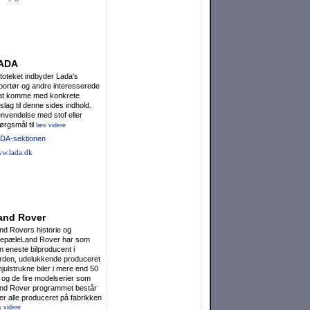
ADA
toteket indbyder Lada's
portør og andre interesserede
l at komme med konkrete
rslag til denne sides indhold.
nvendelse med stof eller
ørgsmål til
læs videre
DA-sektionen
w.lada.dk
and Rover
nd Rovers historie og
lepæleLand Rover har som
n eneste bilpro­ducent i
rden, udelukkende produceret
hjulstrukne biler i mere end 50
, og de fire modelse­rier som
nd Rover programmet består
 er alle produceret på fabrikken
 videre