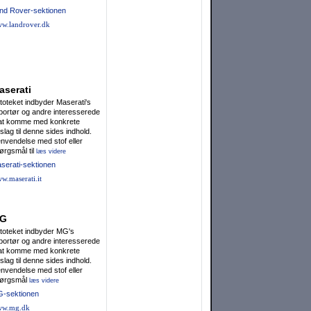
nd Rover-sektionen
w.landrover.dk
aserati
toteket indbyder Maserati's
portør og andre interesserede
l at komme med konkrete
rslag til denne sides indhold.
nvendelse med stof eller
ørgsmål til
læs videre
serati-sektionen
w.maserati.it
G
toteket indbyder MG's
portør og andre interesserede
l at komme med konkrete
rslag til denne sides indhold.
nvendelse med stof eller
ørgsmål
læs videre
-sektionen
w.mg.dk