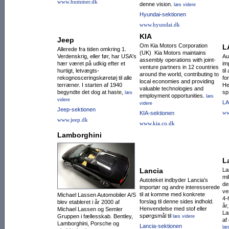
www.hummer.dk
denne vision.
læs videre
Hyundai-sektionen
www.hyundai.dk
KIA
Jeep
Om Kia Motors Corporation
L
Allerede fra tiden omkring 1.
(UK) Kia Motors maintains
Verdenskrig, eller før, har USA's
Au
assembly operations with joint-
hær været på udkig efter et
im
venture partners in 12 countries
hurtigt, letvægts-
ti
around the world, contributing to
rekognoscerings­køretøj til alle
fo
local economies and providing
terræ­ner. I starten af 1940
He
valuable technologies and
begyndte det dog at haste,
sp
læs
employment opportunities.
læs
videre
LA
videre
Jeep-sektionen
ww
KIA-sektionen
www.jeep.dk
www.kia.co.dk
Lamborghini
L
Lancia
La
mi
Autoteket indbyder Lancia's
de
importør og andre interesserede
ve
til at komme med konkrete
Michael Lassen Automobiler A/S
4-
forslag til denne sides indhold.
blev etableret i år 2000 af
år
Henvendelse med stof eller
Michael Lassen og Semler
La
spørgsmål til
Gruppen i fællesskab. Bentley,
læs videre
af
Lamborghini, Porsche og
Lancia-sektionen
læs