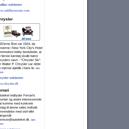
dillac-sektionen
w.cadillaceurope.com
hrysler
20'erne Året var 1924, da
sterne i New York City's Hotel
mmodore lobby besluttede, at
t første køretøj skulle bære
ryslers navn - "Chrysler Six".
r Walter P. Chrysler var dette
t største øjeblik i hans liv.
læs
ere
rysler-sektionen
w.chrysler.dk
rrari
toteket indbyder Ferrari's
portør og andre interesserede
l at komme med konkrete
rslag til denne sides indhold.
nvendelse med stof eller
ørgsmål
l presse@autoteket.dk.
læs
ere