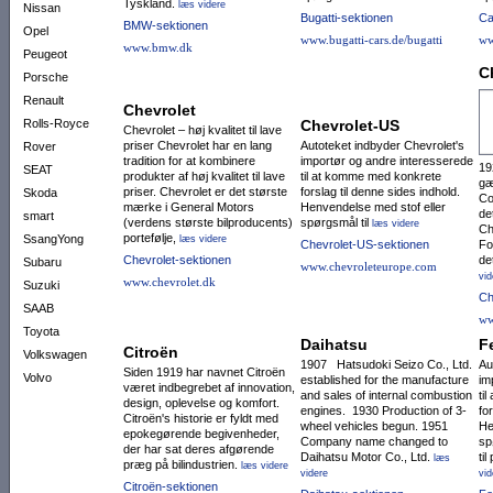
Tyskland.
læs videre
Nissan
Bugatti-sektionen
Ca
BMW-sektionen
Opel
www.bugatti-cars.de/bugatti
ww
www.bmw.dk
Peugeot
C
Porsche
Renault
Chevrolet
Rolls-Royce
Chevrolet-US
Chevrolet – høj kvalitet til lave
priser Chevrolet har en lang
Autoteket indbyder Chevrolet's
Rover
tradition for at kombinere
importør og andre interesserede
19
SEAT
produkter af høj kvalitet til lave
til at komme med konkrete
gæ
priser. Chevrolet er det største
forslag til denne sides indhold.
Skoda
Co
mærke i General Motors
Henvendelse med stof eller
de
smart
(verdens største bilproducents)
spørgsmål til
læs videre
Ch
portefølje,
SsangYong
læs videre
Chevrolet-US-sektionen
Fo
Chevrolet-sektionen
de
Subaru
www.chevroleteurope.com
vid
www.chevrolet.dk
Suzuki
Ch
SAAB
ww
Toyota
Daihatsu
Fe
Citroën
Volkswagen
1907 Hatsudoki Seizo Co., Ltd.
Au
Siden 1919 har navnet Citroën
Volvo
established for the manufacture
im
været indbegrebet af innovation,
and sales of internal combustion
ti
design, oplevelse og komfort.
engines. 1930 Production of 3-
fo
Citroën's historie er fyldt med
wheel vehicles begun. 1951
He
epokegørende begivenheder,
Company name changed to
sp
der har sat deres afgørende
Daihatsu Motor Co., Ltd.
ti
læs
præg på bilindustrien.
læs videre
videre
vid
Citroën-sektionen