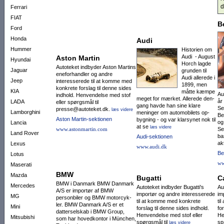
d
Ferrari
FIAT
B
Ford
Honda
Audi
Hummer
Historien om
Audi - August
Aston Martin
Hyundai
Horch lagde
Autoteket indbyder Aston Martins
Jaguar
grunden til
eneforhandler og andre
Audi alle­rede i
Jeep
interesserede til at komme med
1899, men
konkrete forslag til denne sides
KIA
måtte kæmpe
Au
indhold. Henvendelse med stof
meget for mærket. Allerede den­
år
LADA
eller spørgsmål til
gang havde han sine klare
Se
presse@autoteket.dk.
læs videre
Lamborghini
meninger om automo­bilets op­
Be
Aston Martin-sektionen
byg­ning - og var klar­synet nok til
og
Lancia
at se
læs videre
www.astonmartin.com
Se
Land Rover
ba
Audi-sektionen
ak
Lexus
www.audi.dk
Be
Lotus
ww
Maserati
BMW
Mazda
Bugatti
C
BMW i Danmark BMW Danmark
Mercedes
Autoteket indbyder Bugatti's
Au
A/S er importør af BMW
importør og andre interesserede
im
MG
personbiler og BMW motor­cyk­
til at komme med konkrete
ti
ler. BMW Danmark A/S er et
Mini
forslag til denne sides indhold.
fo
datter­selskab i BMW Group,
Henvendelse med stof eller
He
Mitsubishi
som har ho­vedkontor i München,
spørgsmål til
sp
læs videre