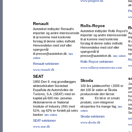
www.peugeot.dk
ba
ak
Po
ww
Renault
Rolls-Royce
R
Autoteket indbyder Renault's
Autoteket indbyder Rolls Royce's
importør og andre interesserede
Au
importør og andre interesserede
til at komme med konkrete
im
til at komme med konkrete
forslag til denne sides indhold.
ti
forslag til denne sides indhold.
Henvendelse med stof eller
fo
Henvendelse med stof eller
spørgsmål
He
spørgsmål til
til presse@autoteket.dk.
sp
læs
presse@autoteket.dk.
læs videre
videre
Ro
Rolls-Royce-sektionen
Renault-sektionen
ww
www.rollsroycemotorcars.com
www.renault.dk
SEAT
s
Skoda
1950 Den 9. maj grundlægges
Ja
aktieselskabet Sociedad
100 års jubilæumHer i 2005 er
ge
Española de Auto­mó­viles de
det 100 år siden at Škoda
sm
Turismo, S.A. (SEAT) med en
producerede den første
ho
kapital på 600 mio. pesetas.
bil. En bil er et smukt
Pr
Aktio­nærerne er National
produkt, som integrerer
sa
Institute of Industry (INI) med
ekspertise fra mange fag.
læs
Be
51%, og 42% er fordelt på seks
videre
Sw
banker.
læs videre
Skoda-sektionen
sm
SEAT-sektionen
www.skoda.dk
ww
www.seat.dk