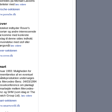
seredes på Michael Lassens
tiviteter med
læs videre
rsche-sektionen
w.porsche.dk
over
toteket indbyder Rover's
portør og andre interesserede
l at komme med konkrete
rslag til denne sides indhold.
nvendelse med stof eller
ørgsmål
læs videre
ver-sektionen
w.rover.dk
mart
nuar 1993: Muligheden for
nnemførelse af en eventuel
åbilsproduktion undersøges
s Mercedes-Benz. 04/03/1994
essekonference om planlagt
marbejde mellem Mercedes-
nz og SHM (som idag er The
atch Group Ltd).
læs videre
art-sektionen
w.smartworld.dk