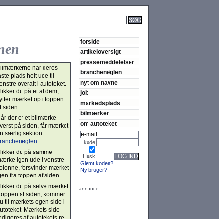
SØG
forside
onen
artikeloversigt
pressemeddelelser
ilmærkerne har deres
branchenøglen
aste plads helt ude til
nyt om navne
enstre overalt i auto­teket.
likker du på et af dem,
job
lytter mærket op i top­pen
markedsplads
f siden.
bilmærker
år der er et bilmærke
om autoteket
verst på siden, får mærket
n særlig sektion i
ranche­nøglen
.
kode
likker du på samme
LOG IND
Husk
ærke igen ude i ven­stre
Glemt koden?
olonne, for­svin­der mær­ket
Ny bruger?
gen fra top­pen af siden.
likker du på sel­ve mær­ket
annonce
 top­pen af si­den, kom­mer
u til mær­kets egen side i
uto­teket. Mær­kets side
edigeres af auto­te­kets re­