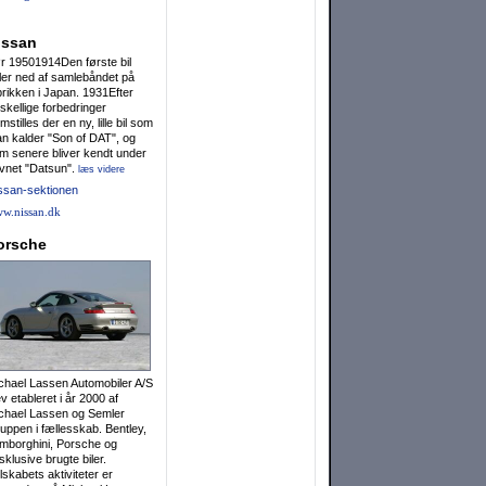
issan
r 19501914Den første bil
ller ned af samlebåndet på
brikken i Japan. 1931Efter
rskellige forbedringer
mstilles der en ny, lille bil som
n kalder "Son of DAT", og
m senere bliver kendt under
vnet "Datsun".
læs videre
ssan-sektionen
w.nissan.dk
orsche
chael Lassen Auto­mobiler A/S
ev etableret i år 2000 af
chael Lassen og Semler
uppen i fællesskab. Bentley,
mborghini, Por­sche og
sklusive brugte biler.
lskabets aktiviteter er