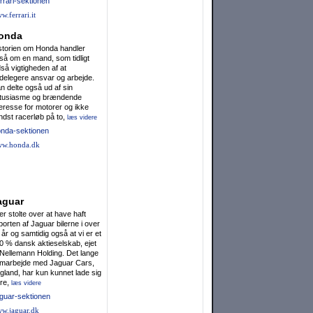
rrari-sektionen
w.ferrari.it
onda
storien om Honda handler
så om en mand, som tidligt
dså vigtigheden af at
delegere ansvar og arbejde.
n delte også ud af sin
tusiasme og brændende
teresse for motorer og ikke
ndst racerløb på to,
læs videre
nda-sektionen
w.honda.dk
aguar
 er stolte over at have haft
porten af Jaguar bilerne i over
 år og samtidig også at vi er et
0 % dansk aktieselskab, ejet
 Nellemann Holding. Det lange
marbejde med Jaguar Cars,
gland, har kun kunnet lade sig
re,
læs videre
guar-sektionen
w.jaguar.dk