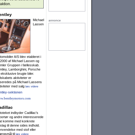
ak­ti­on.
entley
Michael
annonce
Lassen
tomobiler A/S blev etableret i
 2000 af Michael Lassen og
mler Gruppen i fællesskab.
ntley, Lamborghini, Porsche
 eksklusive brugte biler.
lskabets aktiviteter er
seredes på Michael Lassens
tiviteter med salg
læs videre
ntley-sektionen
w.bentleymotors.com
adillac
toteket indbyder Cadillac's
portør og andre interesserede
l at komme med konkrete
rslag til denne sides indhold.
nvendelse med stof eller
ørgsmål til
læs videre