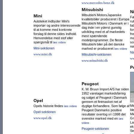
www.mercedes-benz.dk
Mitsubishi
N
Mitsubishi MotorsJapanske
Mini
Fø
kvalitetsbiler produceret i Europa
Autoteket indbyder Mini's
ru
Mitsubishi Motors i Danmark er i
importør og andre interesserede
fa
dag inde i en yderst gunstig
til at komme med konkrete
fo
udvikling med et af markedets
forslag til denne sides indhold.
fre
mest spændende
Henvendelse med stof eller
ma
modelprogrammer. De fleste
spørgsmål til
so
læs videre
Mitsubishi biler på det danske
na
Mini-sektionen
marked er produceret
læs videre
Ni
www.mini.dk
Mitsubishi-sektionen
ww
www.mitsubishi.dk
P
Peugeot
K. W. Bruun Import A/S har siden
1952 varetaget markedsføring
og salget af Peugeot i Danmark
Opel
gennem et fintmasket net af
Mi
Opels historie findes
dygtige forhandlere. Som følge af
læs videre
bl
Peugeot Danmarks positive
Opel-sektionen
Mi
resultater overtog vi i 1998 det
www.opel.dk
Gr
svenske marked med en
læs
La
videre
ek
Peugeot-sektionen
Se