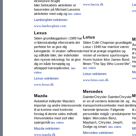
eksklusive brugte
www.lancia.dk
La
biler.Selskabets aktiviteter er
baseredes på Michael Lassens
ww
aktiviteter med salg og
læs videre
Lamborghini-sektionen
www.lamborghini.com
Lexus
Lotus
Siden grundlæggelsen i 1989 har
M
vi lidenskabeligt efterstræbt det
Siden Colin Chapman grundlagde
Au
perfekte for at give dig
Lotus i 1948 har mærket været
im
køreglæde. Vi skaber raffinerede
med til at præge engelske og
ti
og stilfulde biler, der indeholder
resten af verdens sportsvogne.
fo
den nyeste teknologi, for at give
Hvem husker ikke James Bond
He
dig en både fornøjelig og
filmen "The Spy Who Loved Me",
sp
afslappet køreoplevelse.
læs videre
læs
Ma
videre
Lotus-sektionen
ww
Lexus-sektionen
www.lotus-cars.dk
www.lexus.dk
Mercedes
Mazda
M
DaimlerChrysler DaimlerChrysler
Autoteket indbyder Mazda's
er en af verdens ledende bil- og
Au
importør og andre interesserede
transportvirksom­heder med dertil
im
til at komme med konkrete
hørende tjenester. Følgende
ti
forslag til denne sides indhold.
personbiler indgår i produktporte­
fo
Henvendelse med stof eller
føljen: Mercedes-Benz,
He
spørgsmål
Maybach, Chrysler, Jeep®,
sp
læs videre
Dodge og smart.
læs videre
Mazda-sektionen
MG
Mercedes-sektionen
www.mazda.dk
ww