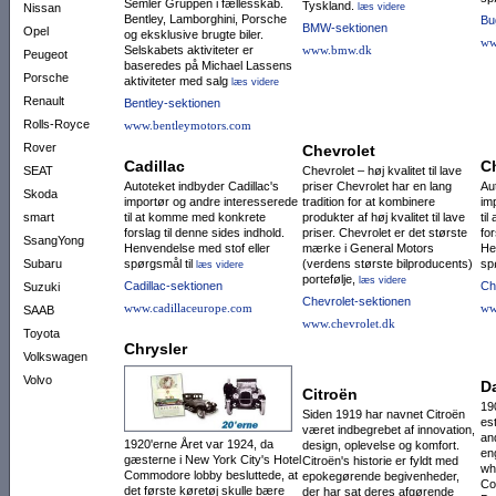
Semler Gruppen i fællesskab.
Tyskland.
Nissan
læs videre
Bentley, Lamborghini, Porsche
Bu
BMW-sektionen
Opel
og eksklusive brugte biler.
ww
Selskabets aktiviteter er
www.bmw.dk
Peugeot
baseredes på Michael Lassens
Porsche
aktiviteter med salg
læs videre
Renault
Bentley-sektionen
Rolls-Royce
www.bentleymotors.com
Rover
Chevrolet
Cadillac
C
SEAT
Chevrolet – høj kvalitet til lave
Autoteket indbyder Cadillac's
priser Chevrolet har en lang
Au
Skoda
importør og andre interesserede
tradition for at kombinere
im
smart
til at komme med konkrete
produkter af høj kvalitet til lave
ti
forslag til denne sides indhold.
priser. Chevrolet er det største
for
SsangYong
Henvendelse med stof eller
mærke i General Motors
He
Subaru
spørgsmål til
(verdens største bilproducents)
sp
læs videre
portefølje,
læs videre
Cadillac-sektionen
Ch
Suzuki
Chevrolet-sektionen
www.cadillaceurope.com
ww
SAAB
www.chevrolet.dk
Toyota
Chrysler
Volkswagen
Volvo
D
Citroën
19
Siden 1919 har navnet Citroën
es
været indbegrebet af innovation,
an
1920'erne Året var 1924, da
design, oplevelse og komfort.
en
gæsterne i New York City's Hotel
Citroën's historie er fyldt med
wh
Commodore lobby besluttede, at
epokegørende begivenheder,
Co
det første køretøj skulle bære
der har sat deres afgørende