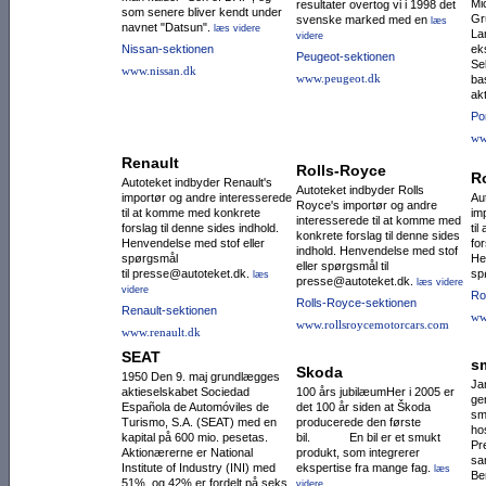
Mi
resultater overtog vi i 1998 det
som senere bliver kendt under
Gr
svenske marked med en
læs
navnet "Datsun".
læs videre
La
videre
Nissan-sektionen
eks
Peugeot-sektionen
Se
www.nissan.dk
www.peugeot.dk
ba
ak
Po
ww
Renault
Rolls-Royce
R
Autoteket indbyder Renault's
Autoteket indbyder Rolls
importør og andre interesserede
Au
Royce's importør og andre
til at komme med konkrete
im
interesserede til at komme med
forslag til denne sides indhold.
ti
konkrete forslag til denne sides
Henvendelse med stof eller
for
indhold. Henvendelse med stof
spørgsmål
He
eller spørgsmål til
til presse@autoteket.dk.
sp
læs
presse@autoteket.dk.
læs videre
videre
Ro
Rolls-Royce-sektionen
Renault-sektionen
ww
www.rollsroycemotorcars.com
www.renault.dk
SEAT
s
Skoda
1950 Den 9. maj grundlægges
Ja
aktieselskabet Sociedad
100 års jubilæumHer i 2005 er
ge
Española de Auto­mó­viles de
det 100 år siden at Škoda
sm
Turismo, S.A. (SEAT) med en
producerede den første
ho
kapital på 600 mio. pesetas.
bil. En bil er et smukt
Pr
Aktio­nærerne er National
produkt, som integrerer
sa
Institute of Industry (INI) med
ekspertise fra mange fag.
læs
Be
51%, og 42% er fordelt på seks
videre