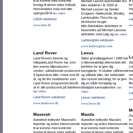
til at komme med konkrete
ti
Michael Lassen Automobiler A/S
forslag til denne sides indhold.
for
blev etableret i år 2000 af
Henvendelse med stof eller
He
Michael Lassen og Semler
spørgsmål til
sp
Gruppen i fællesskab. Bentley,
læs videre
Lamborghini, Porsche og
LADA-sektionen
La
eksklusive brugte
www.lada.dk
ww
biler.Selskabets aktiviteter er
baseredes på Michael Lassens
aktiviteter med salg og
læs videre
Lamborghini-sektionen
www.lamborghini.com
Land Rover
Lexus
L
Land Rovers historie og
Siden grundlæggelsen i 1989 har
milepæleLand Rover har som
vi lidenskabeligt efterstræbt det
Si
den eneste bilpro­ducent i
perfekte for at give dig
Lo
verden, udelukkende produceret
køreglæde. Vi skaber raffinerede
me
4-hjulstrukne biler i mere end 50
og stilfulde biler, der indeholder
re
år, og de fire modelse­rier som
den nyeste teknologi, for at give
Hv
Land Rover programmet består
dig en både fornøjelig og
fi
af er alle produceret på fabrikken
afslappet køreoplevelse.
læs
læs
læs videre
videre
Lo
Land Rover-sektionen
Lexus-sektionen
ww
www.landrover.dk
www.lexus.dk
M
Maserati
Mazda
Da
Autoteket indbyder Maserati's
Autoteket indbyder Mazda's
er
importør og andre interesserede
importør og andre interesserede
tr
til at komme med konkrete
til at komme med konkrete
hø
forslag til denne sides indhold.
forslag til denne sides indhold.
pe