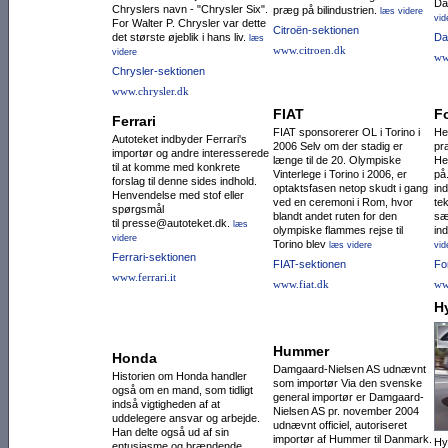
Da
Chryslers navn - "Chrysler Six".
præg på bilindustrien.
læs videre
vid
For Walter P. Chrysler var dette
Citroën-sektionen
det største øjeblik i hans liv.
Da
læs
www.citroen.dk
videre
ww
Chrysler-sektionen
www.chrysler.dk
FIAT
F
Ferrari
FIAT sponsorerer OL i Torino i
He
Autoteket indbyder Ferrari's
2006 Selv om der stadig er
pr
importør og andre interesserede
længe til de 20. Olympiske
He
til at komme med konkrete
Vinterlege i Torino i 2006, er
på
forslag til denne sides indhold.
optaktsfasen netop skudt i gang
in
Henvendelse med stof eller
ved en ceremoni i Rom, hvor
tek
spørgsmål
blandt andet ruten for den
sæ
til presse@autoteket.dk.
læs
olympiske flammes rejse til
ind
videre
Torino blev
læs videre
vid
Ferrari-sektionen
FIAT-sektionen
Fo
www.ferrari.it
www.fiat.dk
ww
H
Hummer
Honda
Damgaard-Nielsen AS udnævnt
Historien om Honda handler
som importør Via den svenske
også om en mand, som tidligt
general importør er Damgaard-
indså vigtigheden af at
Nielsen AS pr. november 2004
uddelegere ansvar og arbejde.
udnævnt officiel, autoriseret
Han delte også ud af sin
importør af Hummer til Danmark.
Hy
entusiasme og brændende