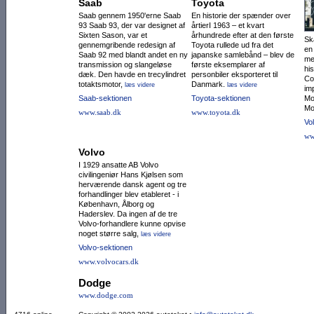
Saab
Toyota
Saab gennem 1950'erne Saab
En historie der spænder over
93 Saab 93, der var designet af
årtierI 1963 – et kvart
Sixten Sason, var et
århundrede efter at den første
Sk
gennemgribende redesign af
Toyota rullede ud fra det
en
Saab 92 med blandt andet en ny
japanske samlebånd – blev de
me
trans­mission og slangeløse
første eksemplarer af
hi
dæk. Den havde en trecylin­dret
personbiler eksporteret til
Co
totaktsmotor,
Danmark.
læs videre
læs videre
im
Saab-sektionen
Toyota-sektionen
Mo
Mo
www.saab.dk
www.toyota.dk
Vo
ww
Volvo
I 1929 ansatte AB Volvo
civilingeniør Hans Kjølsen som
herværende dansk agent og tre
forhandlinger blev etableret - i
København, Ålborg og
Haderslev. Da ingen af de tre
Volvo-forhandlere kunne opvise
noget større salg,
læs videre
Volvo-sektionen
www.volvocars.dk
Dodge
www.dodge.com