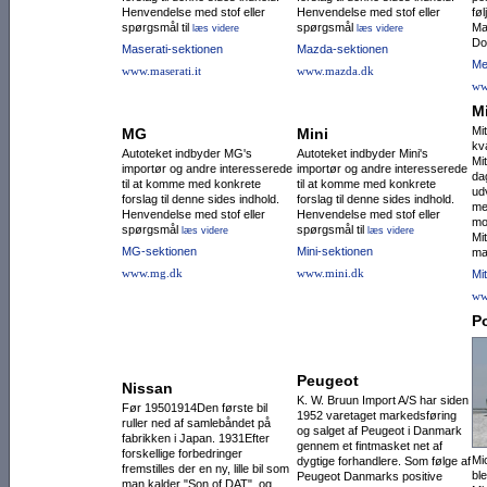
Henvendelse med stof eller
Henvendelse med stof eller
fø
spørgsmål til
spørgsmål
Ma
læs videre
læs videre
Do
Maserati-sektionen
Mazda-sektionen
Me
www.maserati.it
www.mazda.dk
ww
M
Mi
MG
Mini
kv
Autoteket indbyder MG's
Autoteket indbyder Mini's
Mi
importør og andre interesserede
importør og andre interesserede
da
til at komme med konkrete
til at komme med konkrete
ud
forslag til denne sides indhold.
forslag til denne sides indhold.
me
Henvendelse med stof eller
Henvendelse med stof eller
mo
spørgsmål
spørgsmål til
læs videre
læs videre
Mi
MG-sektionen
Mini-sektionen
ma
www.mg.dk
www.mini.dk
Mi
ww
P
Peugeot
Nissan
K. W. Bruun Import A/S har siden
Før 19501914Den første bil
1952 varetaget markedsføring
ruller ned af samlebåndet på
og salget af Peugeot i Danmark
fabrikken i Japan. 1931Efter
gennem et fintmasket net af
forskellige forbedringer
Mi
dygtige forhandlere. Som følge af
fremstilles der en ny, lille bil som
ble
Peugeot Danmarks positive
man kalder "Son of DAT", og