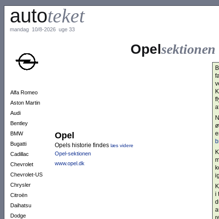
auto
teket
mandag 10/8-2026 uge 33
Opel
sektionen
B
f
v
K
Alfa Romeo
f
Aston Martin
a
Audi
N
Bentley
ø
e
BMW
Opel
b
Bugatti
Opels historie findes
læs videre
K
Opel-sektionen
Cadillac
m
www.opel.dk
Chevrolet
k
Chevrolet-US
i
Chrysler
K
i
Citroën
d
Daihatsu
a
Dodge
r