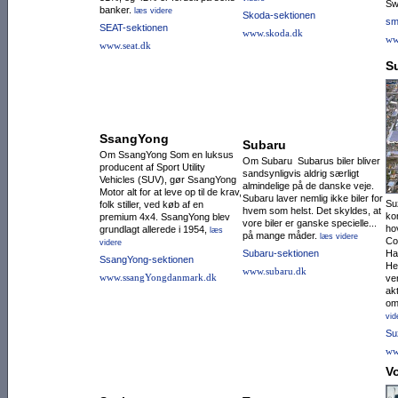
Sw
banker.
læs videre
Skoda-sektionen
sm
SEAT-sektionen
www.skoda.dk
ww
www.seat.dk
S
SsangYong
Subaru
Om SsangYong Som en luksus
Om Subaru Subarus biler bliver
producent af Sport Utility
sandsynligvis aldrig særligt
Vehicles (SUV), gør SsangYong
almindelige på de danske veje.
Motor alt for at leve op til de krav,
Subaru laver nemlig ikke biler for
Su
folk stiller, ved køb af en
hvem som helst. Det skyldes, at
ko
premium 4x4. SsangYong blev
vore biler er ganske specielle...
ho
grundlagt allerede i 1954,
læs
på mange måder.
læs videre
Co
videre
Subaru-sektionen
Ha
SsangYong-sektionen
He
www.subaru.dk
www.ssangYongdanmark.dk
ve
akt
omf
vid
Su
ww
V