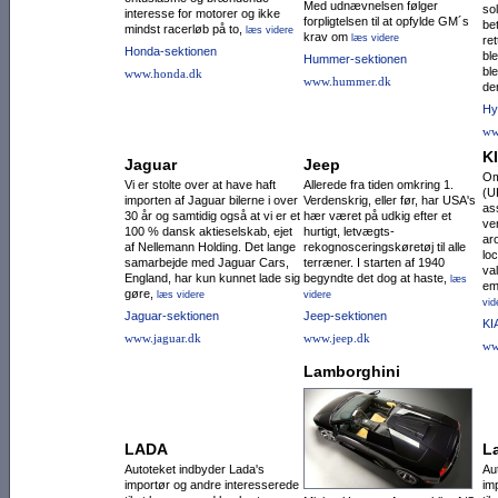
Med udnævnelsen følger
so
interesse for motorer og ikke
forpligtelsen til at opfylde GM´s
be
mindst racerløb på to,
læs videre
krav om
læs videre
re
Honda-sektionen
ble
Hummer-sektionen
ble
www.honda.dk
www.hummer.dk
de
Hy
ww
K
Jaguar
Jeep
Om
Vi er stolte over at have haft
Allerede fra tiden omkring 1.
(U
importen af Jaguar bilerne i over
Verdenskrig, eller før, har USA's
as
30 år og samtidig også at vi er et
hær været på udkig efter et
ve
100 % dansk aktieselskab, ejet
hurtigt, letvægts-
ar
af Nellemann Holding. Det lange
rekognoscerings­køretøj til alle
lo
samarbejde med Jaguar Cars,
terræ­ner. I starten af 1940
va
England, har kun kunnet lade sig
begyndte det dog at haste,
læs
em
gøre,
læs videre
videre
vid
Jaguar-sektionen
Jeep-sektionen
KI
www.jaguar.dk
www.jeep.dk
ww
Lamborghini
LADA
L
Autoteket indbyder Lada's
Au
importør og andre interesserede
im