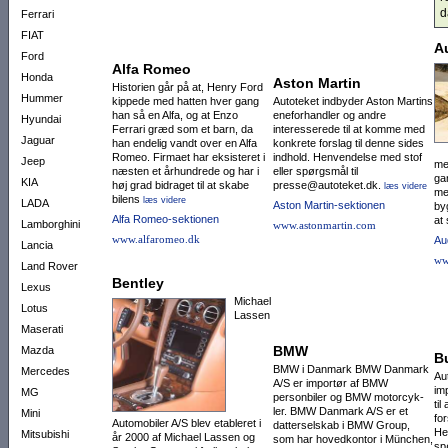
d
Ferrari
FIAT
A
Ford
Alfa Romeo
Honda
Aston Martin
Historien går på at, Henry Ford
Hummer
kippede med hatten hver gang
Autoteket indbyder Aston Martins
han så en Alfa, og at Enzo
eneforhandler og andre
Hyundai
Ferrari græd som et barn, da
interesserede til at komme med
Jaguar
han endelig vandt over en Alfa
konkrete forslag til denne sides
Romeo. Firmaet har eksisteret i
indhold. Henvendelse med stof
Jeep
me
næsten et århundrede og har i
eller spørgsmål til
ga
KIA
høj grad bidraget til at skabe
presse@autoteket.dk.
læs videre
me
bilens
læs videre
LADA
Aston Martin-sektionen
byg
Alfa Romeo-sektionen
at
Lamborghini
www.astonmartin.com
www.alfaromeo.dk
Au
Lancia
ww
Land Rover
Bentley
Lexus
Michael
Lotus
Lassen
Maserati
BMW
Mazda
B
BMW i Danmark BMW Danmark
Mercedes
Au
A/S er importør af BMW
im
MG
personbiler og BMW motor­cyk­
ti
ler. BMW Danmark A/S er et
Mini
for
Automobiler A/S blev etableret i
datter­selskab i BMW Group,
He
Mitsubishi
år 2000 af Michael Lassen og
som har ho­vedkontor i München,
sp