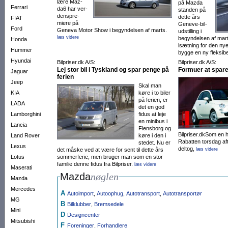
lære Maz­
på Mazda
Ferrari
da6 har ver­
standen på
dens­pre­
dette års
FIAT
miere på
Geneve-bil­
Ford
Geneva Motor Show i be­gyn­delsen af marts.
ud­stil­ling i
læs videre
begyn­­del­sen af mar
Honda
lsætning for den ny
Hummer
bygge en ny fleksib
Hyundai
Bilpriser.dk A/S:
Bilpriser.dk A/S:
Lej stor bil i Tyskland og spar penge på
Formuer at spare
Jaguar
ferien
Jeep
Skal man
KIA
køre i to biler
på ferien, er
LADA
det en god
Lamborghini
fidus at leje
en mini­bus i
Lancia
Flens­borg og
Bilpriser.dkSom en h
Land Rover
køre i den i
Rabatten torsdag af­t
stedet. Nu er
Lexus
deltog,
det måske ved at være for sent til dette års
læs videre
Lotus
sommerferie, men bruger man som en stor
familie denne fidus fra Bilpriser.
læs videre
Maserati
Mazda
nøglen
Mazda
Mercedes
A
Autoimport
,
Autoophug
,
Autotransport
,
Autotransportør
MG
B
Bilklubber
,
Bremsedele
Mini
D
Designcenter
Mitsubishi
F
Foreninger
,
Forhandlere