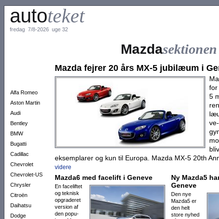
auto
teket
fredag 7/8-2026 uge 32
Mazda
sektionen
Mazda fejrer 20 års MX-5 jubilæ­um i G
Maz
for
Alfa Romeo
5 m
Aston Martin
ren
Audi
læ­
ve-
Bentley
gyn
BMW
mod
Bugatti
bli
Cadillac
ek­sem­pla­rer og kun til Euro­pa. Mazda MX-5 20th An
Chevrolet
videre
Chevrolet-US
Mazda6 med facelift i Geneve
Ny Mazda5 har 
Geneve
Chrysler
En face­lif­tet
og tek­nisk
Den nye
Citroën
op­gra­deret
Mazda5 er
Daihatsu
ver­sion af
den helt
den popu­
store ny­hed
Dodge