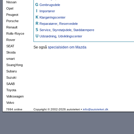
Nissan
G
Genbrugsdele
Opel
I
Importører
Peugeot
K
Klargørings­center
Porsche
R
Reparatører
,
Reservedele
Renault
S
Service
,
Styretøjsdele
,
Støddæmpere
Rolls-Royce
U
Udstødning
,
Udviklingscenter
Rover
SEAT
Se også
specialsiden om Mazda
Skoda
smart
SsangYong
Subaru
Suzuki
SAAB
Toyota
Volkswagen
Volvo
7694 online
Copyright © 2002-2026 autoteket •
info@autoteket.dk