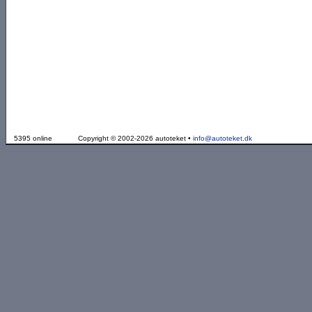
5395 online
Copyright © 2002-2026 autoteket •
info@autoteket.dk