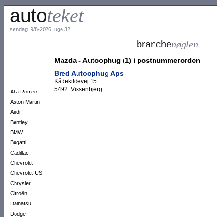
auto
teket
søndag 9/8-2026 uge 32
branche
nøglen
Mazda - Autoophug (1) i postnummerorden
Bred Autoophug Aps
Kådekildevej 15
5492 Vissenbjerg
Alfa Romeo
Aston Martin
Audi
Bentley
BMW
Bugatti
Cadillac
Chevrolet
Chevrolet-US
Chrysler
Citroën
Daihatsu
Dodge