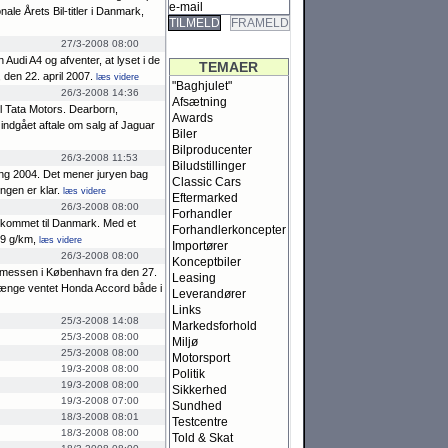
ale Årets Bil-titler i Dan­mark,
TILMELD
FRAMELD
27/3-2008 08:00
udi A4 og afven­ter, at lyset i de
TEMAER
 den 22. april 2007.
læs videre
"Baghjulet"
26/3-2008 14:36
Afsætning
il Tata Motors. Dearborn,
Awards
ndgået aftale om salg af Ja­guar
Biler
Bilproducenter
26/3-2008 11:53
Biludstillinger
ng 2004. Det me­ner jury­en bag
Classic Cars
ngen er klar.
læs videre
Eftermarked
26/3-2008 08:00
Forhandler
r kommet til Dan­mark. Med et
Forhandlerkoncepter
19 g/km,
læs videre
Importører
26/3-2008 08:00
Konceptbiler
 messen i Køben­havn fra den 27.
Leasing
 længe ventet Honda Accord både i
Leverandører
Links
25/3-2008 14:08
Markedsforhold
25/3-2008 08:00
Miljø
25/3-2008 08:00
Motorsport
19/3-2008 08:00
Politik
19/3-2008 08:00
Sikkerhed
19/3-2008 07:00
Sundhed
18/3-2008 08:01
Testcentre
18/3-2008 08:00
Told & Skat