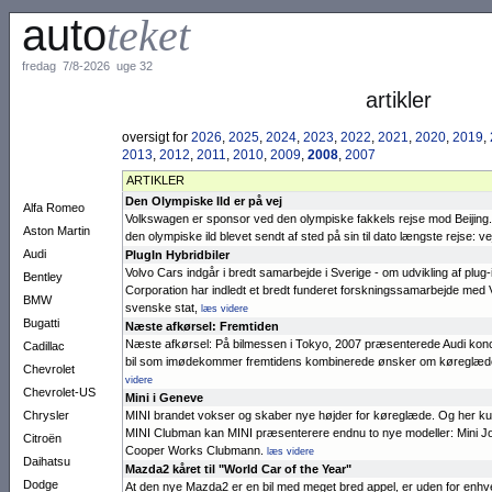
auto
teket
fredag 7/8-2026 uge 32
artikler
oversigt for
2026
,
2025
,
2024
,
2023
,
2022
,
2021
,
2020
,
2019
,
2013
,
2012
,
2011
,
2010
,
2009
,
2008
,
2007
ARTIKLER
Den Olympiske Ild er på vej
Alfa Romeo
­Volkswagen er spon­sor ved den olym­piske fakkels rejse mod Beijing
Aston Martin
den olym­piske ild blevet sendt af sted på sin til dato længste rejse: veje
Audi
PlugIn Hybridbiler
Volvo Cars indgår i bredt sam­ar­bejde i Sverige - om udvik­ling af plug-i
Bentley
Corporation har indledt et bredt funderet forsknings­samar­bejde med 
BMW
svenske stat,
læs videre
Bugatti
Næste afkørsel: Fremtiden
­­Næste afkørsel: På bil­messen i Tokyo, 2007 præ­sen­terede Audi kon­
Cadillac
bil som imø­dekommer fremti­dens kombinerede øn­sker om køreglæde, 
Chevrolet
videre
Chevrolet-US
Mini i Geneve
Chrysler
MINI brandet vokser og skaber nye højder for køreglæde. Og her kun
MINI Clubman kan MINI præsente­rere end­nu to nye modeller: Mini
Citroën
Cooper Works Club­mann.
læs videre
Daihatsu
Mazda2 kåret til "World Car of the Year"
Dodge
At den nye Mazda2 er en bil med meget bred appel, er uden for en­hve