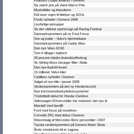
Phantom Coupé afsløres i Geneve
Ny stærk pris på Viano Marco Polo
Muskelbiler og klassikere
KIA viser vejen til følelser og SOUL
Fords nyheder i Geneve 2008
Livsfarlige pickupper
Se den vildeste sportsvogn på Racing Festival
Danmarkspremiere på ny Ford Focus
Sne og kulde – Volvo's hjemmebane
Danmarks­premiere på Caddy Maxi
Den nye Volvo XC60
Tom K tilbage i topform
30 procent min­dre brændstof­forbrug
Sir Stirling Moss besøger Biler i Bella
Den nye Audi A4 Avant
15 millioner Volvo-biler
Cadillacs nyheder i Geneve
Salget af nye biler i januar 2008
Verdenspremiere på den ny Honda Accord
Nye korrosions­beskyttel­ses­systemer
Tredobbelt debut for Honda i Genève
Volkswagen Erhvervsbiler har medvind i det nye år
Mazda5 med facelift
Ford med focus på musikken
Corvette ZR1 med debut i Geneve
Rekordsalg af Mercedes-Benz personbiler i 2007
Toyota verdens­premiere på Geneve Motor Show
Årets smukkeste bil er Laguna