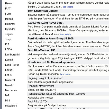
kåret til 2008 World Car of the Year efter tidligere at have vundet nation
Ferrari
Belgien, Græken­land, Japan,
læs videre
FIAT
Tom Kristensen update
Ford
Spændingen er på kogepunktet. Tom Kristensen sidder bag rattet i sin A
røde lamper forsvinder. Vi er til årets første DTM løb på Ho­ckenheim,
Honda
Jaguar og Land Rover solgt
Hummer
Ford Motor Compa­ny indgår af­tale om salg af Jaguar & Land Ro­ver t
Hyundai
Michigan, den 26, marts 2008Ford Motor Company oplyser, at der er i
Jaguar
Land Rover til Tata Motors.
læs videre
Ford Mondeo er Årets Brugtbil 2008
Jeep
Det bedste køb på brugt­bilmarkedet lige nu er en Ford Mondeo, år­ga
KIA
Årets Brugt­bil 2008, der kårer Mondeo som en suve­ræn vinder. Meldi
LADA
Golf BlueMotion i DK
Volks­wa­gen klar med endnu en miljø­venlig mo­del: Golf BlueMo­tion e
Lamborghini
gennemsnitligt forbrug på 22,2 km/l og et CO2-udslip på be­sked­ne 1
Lancia
Honda Accord får Danmarkspre­miere
Land Rover
Ny Honda Accord får Dan­marks­premiere på Biler i Bella mes­sen. På
Lexus
til 30. marts 2008 har Honda Dan­markspre­miere på den helt nye og
Sedan og Tourer modellen.
læs videre
Lotus
Stigning i salget af personbiler
Maserati
Audi: Bedste regnskabsår nogensinde
Mazda
Renault i stærk vækst
Endnu en pris til Audi A4
Mercedes
Renault sætter fokus på sports­lige biler i Geneve
MG
Klassiske biler rykker
Mini
Audi R8 V12 TDI
Snigpremiere på Dodge Journey
Mitsubishi