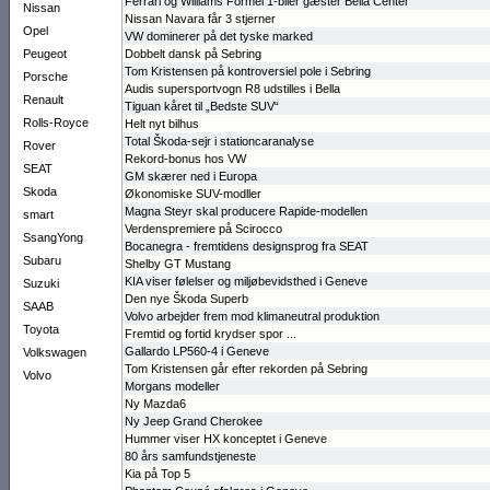
Ferrari og Willi­ams Formel 1-biler gæster Bella Center
Nissan
Nissan Navara får 3 stjerner
Opel
VW dominerer på det tyske marked
Peugeot
Dobbelt dansk på Sebring
Tom Kristensen på kontroversiel pole i Sebring
Porsche
Audis super­sportvogn R8 ud­stilles i Bella
Renault
Tiguan kåret til „Bedste SUV“
Rolls-Royce
Helt nyt bilhus
Total Škoda-sejr i stationcar­ana­lyse
Rover
Rekord-bonus hos VW
SEAT
GM skærer ned i Europa
Skoda
Økonomiske SUV-modller
Magna Steyr skal producere Rapide-modellen
smart
Verdenspre­miere på Scirocco
SsangYong
Bocanegra - fremtidens designsprog fra SEAT
Subaru
Shelby GT Mustang
KIA viser følelser og miljø­bevidsthed i Geneve
Suzuki
Den nye Škoda Superb
SAAB
Volvo arbejder frem mod klima­neutral produk­tion
Toyota
Fremtid og fortid krydser spor ...
Gallardo LP560-4 i Geneve
Volkswagen
Tom Kristensen går efter rekorden på Sebring
Volvo
Morgans modeller
Ny Mazda6
Ny Jeep Grand Cherokee
Hummer viser HX konceptet i Geneve
80 års sam­fundstjeneste
Kia på Top 5