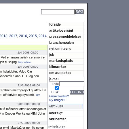
SØG
forside
artikeloversigt
2018
,
2017
,
2016
,
2015
,
2014
,
pressemeddelelser
branchenøglen
nyt om navne
2/4-2008 08:00
job
. Ved en maje­stætisk ceremoni er
markedsplads
n til Beijing.
læs videre
bilmærker
1/4-2008 08:00
n hybrid­biler. Volvo Car
om autoteket
Vat­tenfall, Saab, ETC og den
kode
31/3-2008 08:00
ceptbilen metropro­ject quattro. En
LOG IND
Husk
effekti­vitet og dynamik.
læs
Glemt koden?
Ny bruger?
28/3-2008 08:00
ARTIKLER:
 få måneder efter lance­ringen af
oversigt
 John Cooper Works og MINI John
skribenter
27/3-2008 08:00
nyhedsbrev
r tvivl. Mazda2 er nemlig netop