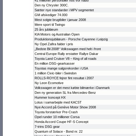
41 millioner personbiler hos vor nabo
Den ny Chrysler 300C.
Sætter nye standarder i MPV seg­men­tet
GM afskediger 74.000
Mest solgte brugtbiler i januar 2008
Mere sport til Twingo
25 års jubilæum
KIA Motors og Australian Open
Produktionsjubi­læum - Porsche Cayenne i Leipzig
Ny Opel Zafira falder i pris
„Bedste Bil 2008“ Volkswagen med helt i front
Central Europe Rally erstatter Rallye Dakar
Toyota Land Cruiser V8 – King of all roads
En million DSG-gearkasser
Toyotas mange salgsrekorder i USA
1 million Civic-biler i Swindon
ROLLS-ROYCE fejrer fint resultat i 2007
Ny Leon Ecomotive
Volkswagen er det mest købte bilmærke i Danmark
Den ny generation SL fra Mercedes-Benz
Hummer koncept HX
Lotus i samarbejde med KACST
Nye Accord på Genève Motor Show 2008
Toyota forstærker Pre-Crash
Opel runder 10 millioner Corsa
Honda Accord Coupe HF-S Concept
7-trins DSG gear
Quantum of Solace - Bond nr. 22