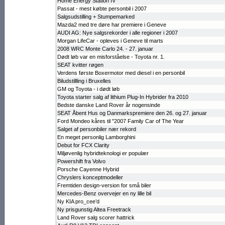
Home Energy Station IV
Passat - mest købte personbil i 2007
Salgsudstilling + Stumpemarked
Mazda2 med tre døre har premiere i Geneve
AUDI AG: Nye salgsrekorder i alle regioner i 2007
Morgan LifeCar - opleves i Geneve til marts
2008 WRC Monte Carlo 24. - 27. januar
Dødt løb var en misforståelse - Toyota nr. 1.
SEAT kvitter røgen
Verdens første Boxermotor med diesel i en personbil
Biludstillling i Bruxelles
GM og Toyota - i dødt løb
Toyota starter salg af lithium Plug-In Hybrider fra 2010
Bedste danske Land Rover år nogensinde
SEAT Åbent Hus og Danmarkspremiere den 26. og 27. januar
Ford Mondeo kåres til "2007 Family Car of The Year
Salget af personbiler nær rekord
En meget personlig Lamborghini
Debut for FCX Clarity
Miljøvenlig hybridteknologi er populær
Powershift fra Volvo
Porsche Cayenne Hybrid
Chryslers kon­cept­modeller
Fremtiden design-version for små biler
Mercedes-Benz overvejer en ny lille bil
Ny KIA pro_cee’d
Ny prisgunstig Altea Freetrack
Land Rover salg scorer hattrick