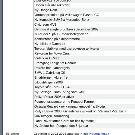
Audi R8 V12 TDI concept
Honda slår alle rekorder
Ny Dodge Ram
Verdenspremi­ere på Volkswa­gen Passat CC
Ny kompakt-SUV fra Mercedes-Benz
Civic som VAN
De ti mest solgte brugtbiler i december 2007
Nu er der S på TT-model­beteg­nelsen
Konkurrence på sideparametre
Nyt bilblad i Danmark
Toyota-fabrikker med bære­dygti­ge aktivte­ter
Rekordår for Volvo Cars
Vinterklar C-Max
Fremgang i salget af Renault
Rekord hos Lamborghini
BMW 1 Cabrio og X6
Småbilerne myldrer frem
Biludstillinger i 2008
Toyota slår Ford - i USA
Ny Berlingo - som PV og som VAN
Rallye Dakar 2008 er aflyst
Peugeot præsenterer ny Peugeot Partner
Octavia Reward - ny kampagnemodel fra Skoda
Rallye Dakar 2008: Giganternes ørkenkrig: VW mod Mitsubishi
Volkswagen i forandring
Land Rover løfter sløret for helt ny model
Nytårskur hos Peugeot den 6. januar
56 online
Copyright © 2002-2026 autoteket •
info@autoteket.dk