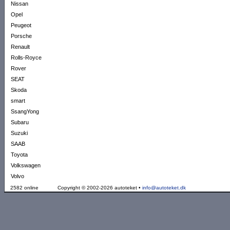
Nissan
Opel
Peugeot
Porsche
Renault
Rolls-Royce
Rover
SEAT
Skoda
smart
SsangYong
Subaru
Suzuki
SAAB
Toyota
Volkswagen
Volvo
2582 online
Copyright © 2002-2026 autoteket •
info@autoteket.dk