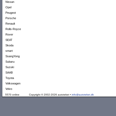
Nissan
Opel
Peugeot
Porsche
Renault
Rolls-Royce
Rover
SEAT
Skoda
smart
SsangYong
Subaru
Suzuki
SAAB
Toyota
Volkswagen
Volvo
5570 online
Copyright © 2002-2026 autoteket •
info@autoteket.dk