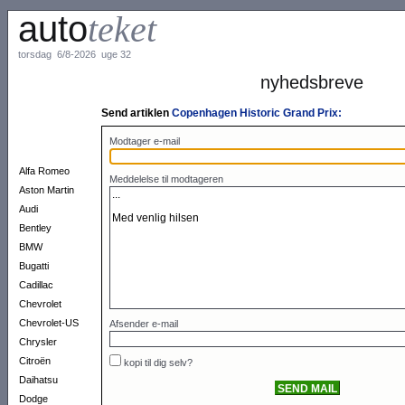
auto
teket
torsdag 6/8-2026 uge 32
nyhedsbreve
Send artiklen
Copenhagen Historic Grand Prix:
Modtager e-mail
Alfa Romeo
Meddelelse til modtageren
Aston Martin
Audi
Bentley
BMW
Bugatti
Cadillac
Chevrolet
Chevrolet-US
Afsender e-mail
Chrysler
Citroën
kopi til dig selv?
Daihatsu
Dodge