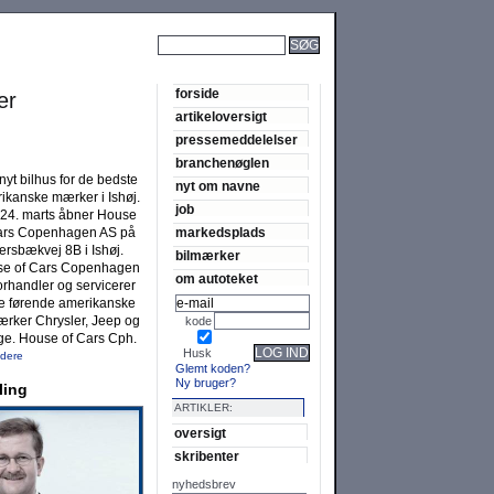
SØG
forside
er
artikeloversigt
pressemeddelelser
branchenøglen
 nyt bilhus for de bedste
nyt om navne
i­kanske mærker i Is­høj.
job
24. marts åbner House
ars Co­pen­hagen AS på
markedsplads
rs­bæk­vej 8B i Ishøj.
bilmærker
e of Cars Co­pen­­hagen
om autoteket
r­hand­­ler og service­rer
re fø­rende ameri­kanske
ærker Chrysler, Jeep og
kode
e. House of Cars Cph.
LOG IND
Husk
idere
Glemt koden?
Ny bruger?
ling
ARTIKLER:
oversigt
skribenter
nyhedsbrev