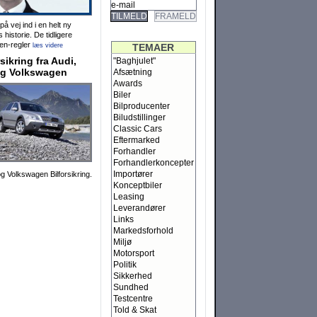
TILMELD
FRAMELD
på vej ind i en helt ny
 histo­rie. De tidligere
gen-regler
læs videre
TEMAER
rsikring fra Audi,
"Baghjulet"
og Volkswagen
Afsætning
Awards
Biler
Bilproducenter
Biludstillinger
Classic Cars
Eftermarked
Forhandler
Forhandlerkoncepter
Importører
g Volks­wagen Bilfor­sik­­ring.
Konceptbiler
Leasing
Leverandører
Links
Markedsforhold
Miljø
Motorsport
Politik
Sikkerhed
Sundhed
Testcentre
Told & Skat