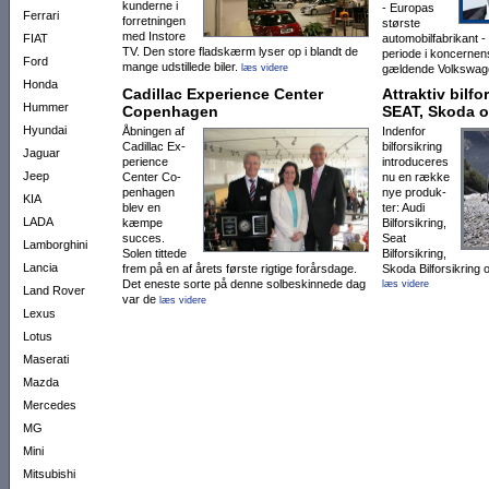
kun­derne i
- Europas
Ferrari
forretnin­gen
største
med Instore
FIAT
automo­bilfabrikant - 
TV. Den sto­re fladskærm lyser op i blandt de
periode i kon­cer­nens
Ford
mange ud­stil­lede biler.
læs videre
gældende Volks­wa­­
Honda
Cadillac Experi­ence Center
Attraktiv bilfo
Hummer
Copenhagen
SEAT, Skoda 
Hyundai
Åbningen af
Indenfor
Cadillac Ex­
bilforsik­ring
Jaguar
pe­rience
in­tro­duceres
Jeep
Center Co­
nu en række
pen­hagen
nye pro­duk­
KIA
blev en
ter: Audi
LADA
kæmpe
Bilfor­sik­ring,
succes.
Seat
Lamborghini
Solen tit­te­de
Bilforsik­ring,
Lancia
frem på en af årets første rig­tige forårsdage.
Skoda Bilforsik­ring o
Det ene­­ste sorte på denne solbe­skin­nede dag
læs videre
Land Rover
var de
læs videre
Lexus
Lotus
Maserati
Mazda
Mercedes
MG
Mini
Mitsubishi