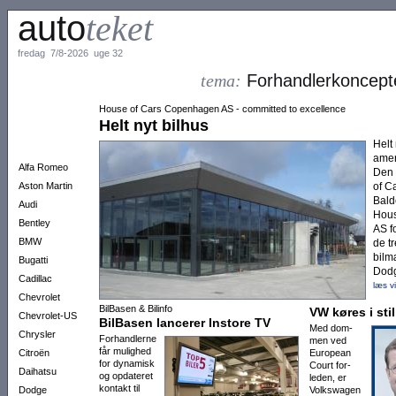
auto
teket
fredag 7/8-2026 uge 32
tema:
Forhandlerkoncept
House of Cars Copenhagen AS - committed to excellence
Helt nyt bilhus
Helt
amer
Alfa Romeo
Den 
Aston Martin
of C
Balde
Audi
Hous
Bentley
AS fo
BMW
de t
bilm
Bugatti
Dodg
Cadillac
læs v
Chevrolet
BilBasen & Bilinfo
VW køres i stil
Chevrolet-US
BilBasen lancerer Instore TV
Med dom­
Chrysler
Forhand­lerne
men ved
får mu­lig­hed
Citroën
Euro­pean
for dyna­misk
Court for­
Daihatsu
og opdateret
leden, er
kontakt til
Dodge
Volks­wagen