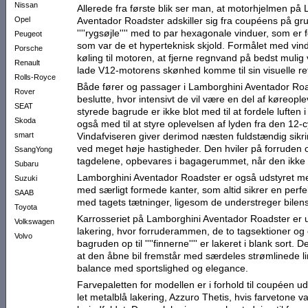
Nissan
Allerede fra første blik ser man, at motorhjelmen på
Opel
Aventador Roadster adskiller sig fra coupéens på gru
''''rygsøjle'''' med to par hexagonale vinduer, som er 
Peugeot
som var de et hyperteknisk skjold. Formålet med vind
Porsche
køling til motoren, at fjerne regnvand på bedst mulig v
Renault
lade V12-motorens skønhed komme til sin visuelle re
Rolls-Royce
Både fører og passager i Lamborghini Aventador Roa
Rover
beslutte, hvor intensivt de vil være en del af køreopl
SEAT
styrede bagrude er ikke blot med til at fordele luften
Skoda
også med til at styre oplevelsen af lyden fra den 12-
smart
Vindafviseren giver derimod næsten fuldstændig sikri
ved meget høje hastigheder. Den hviler på forruden
SsangYong
tagdelene, opbevares i bagagerummet, når den ikke e
Subaru
Lamborghini Aventador Roadster er også udstyret me
Suzuki
med særligt formede kanter, som altid sikrer en pe
SAAB
med tagets tætninger, ligesom de understreger bilens 
Toyota
Karrosseriet på Lamborghini Aventador Roadster er ud
Volkswagen
lakering, hvor forruderammen, de to tagsektioner o
Volvo
bagruden op til ''''finnerne'''' er lakeret i blank sort. D
at den åbne bil fremstår med særdeles strømlinede lin
balance med sportslighed og elegance.
Farvepaletten for modellen er i forhold til coupéen 
let metalblå lakering, Azzuro Thetis, hvis farvetone v