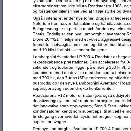
lysindfaldet. Denne lakering er en hentydning til farv
ekstraordinært smukke Miura Roadster fra 1968, og
og forstærker bilens linjer ved at tilføje styrke og dyn
Også i interiøret er der nye toner. Brugen af lædere
Nefertem fremhæver det sublime og håndlavede sæde
Bolognese og er et perfekt match for den nye eksteri
Thetis. Endelig er den nye Lamborghini Aventador Roa
Dione 20''''/21'''' fælge med et vovet, aggressivt des
fremstillet i letvægtsaluminium, og det er med til at 
med 10 kilo i forhold til standardfælgene.
Lamborghini Aventador LP 700-4 Roadster er begav
rekordskabende præstationer. Den accelererer fra 0-
sekunder, og topfarten ligger på omkring 350 km/t. D
kombineret med en drivlinje med den centralt placere
med 700 hk, den 7-trins ISR-gearkassse og affjedri
pushrods, gør den nye Lamborghini Aventador Roadste
supersportsvogn uden direkte konkurrenter.
Roadsterens V12 motor er naturligvis også udstyret m
deaktiveringssystem, når motoren arbejder under del
det innovative start-stop-system, Stop & Start, inklu
kondensatorer, kendt som supercaps, til at vække moto
første gang overhovedet, systemet bruges i segmente
supersportsvogne.
Den nye Lamborghini Aventador LP 700-4 Roadster e