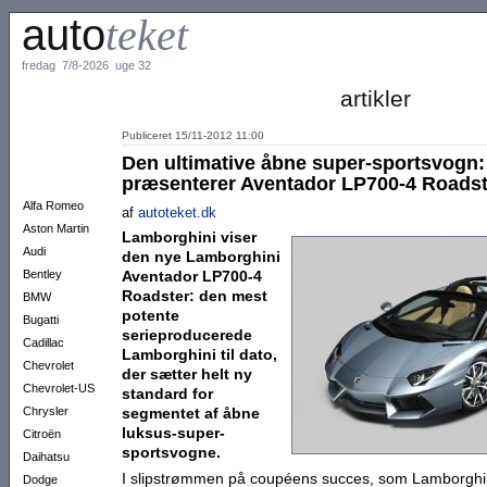
auto
teket
fredag 7/8-2026 uge 32
artikler
Publiceret 15/11-2012 11:00
Den ultimative åbne super-sportsvogn
præsenterer Aventador LP700-4 Roadst
Alfa Romeo
af
autoteket.dk
Aston Martin
Lamborghini viser
Audi
den nye Lamborghini
Bentley
Aventador LP700-4
Roadster: den mest
BMW
potente
Bugatti
serieproducerede
Cadillac
Lamborghini til dato,
Chevrolet
der sætter helt ny
Chevrolet-US
standard for
Chrysler
segmentet af åbne
luksus-super-
Citroën
sportsvogne.
Daihatsu
I slipstrømmen på coupéens succes, som Lamborghin
Dodge