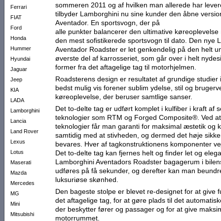
sommeren 2011 og af hvilken man allerede har levere
Ferrari
tilbyder Lamborghini nu sine kunder den åbne versio
FIAT
Aventador. En sportsvogn, der på
Ford
alle punkter balancerer den ultimative køreoplevelse
Honda
den mest sofistikerede sportsvogn til dato. Den nye 
Hummer
Aventador Roadster er let genkendelig på den helt u
øverste del af karrosseriet, som går over i helt nyd
Hyundai
former fra det aftagelige tag til motorhjelmen.
Jaguar
Roadsterens design er resultatet af grundige studier
Jeep
bedst mulig vis forener sublim ydelse, stil og bruge
KIA
køreoplevelse, der beruser samtlige sanser.
LADA
Det to-delte tag er udført komplet i kulfiber i kraft af 
Lamborghini
teknologier som RTM og Forged Composite®. Ved at
Lancia
teknologier får man garanti for maksimal æstetik og
Land Rover
samtidig med at stivheden, og dermed det høje sikk
Lexus
bevares. Hver af tagkonstruktionens komponenter ve
Lotus
Det to-delte tag kan fjernes helt og finder let og elega
Lamborghini Aventadors Roadster bagagerum i bilens
Maserati
udføres på få sekunder, og derefter kan man beundre
Mazda
luksuriøse skønhed.
Mercedes
Den bageste stolpe er blevet re-designet for at give f
MG
det aftagelige tag, for at gøre plads til det automati
Mini
der beskytter fører og passager og for at give maksima
Mitsubishi
motorrummet.