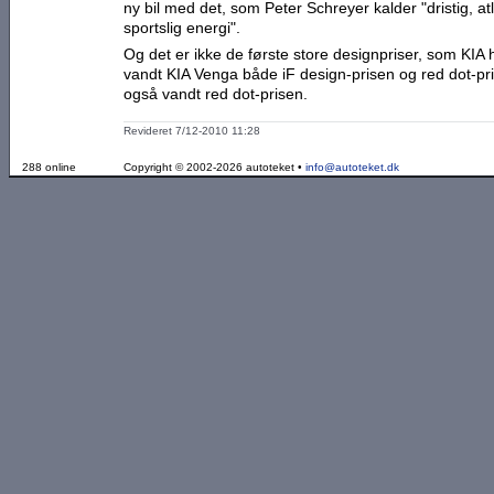
ny bil med det, som Peter Schreyer kalder "dristig, atl
sportslig energi".
Og det er ikke de første store designpriser, som KIA 
vandt KIA Venga både iF design-prisen og red dot-pr
også vandt red dot-prisen.
Revideret 7/12-2010 11:28
288 online
Copyright © 2002-2026 autoteket •
info@autoteket.dk