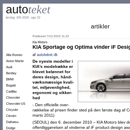
auto
teket
lørdag 8/8-2026 uge 32
artikler
Publiceret 7/12-2010 11:22
Kia Motors
KIA Sportage og Optima vinder iF Des
af
autoteket.dk
Alfa Romeo
De nyeste model­ler i
Aston Martin
KIA's model­række er
Audi
blevet beløn­net for
Bentley
deres design, hånd­
BMW
værk­smæs­sige kvali­
Bugatti
tet, miljø­venlig­hed,
Cadillac
ergo­nomi og sikker­
hed
Chevrolet
Chevrolet-US
- Den offi­cielle over­
ræk­kelse af prisen finder sted på den første dag af
Chrysler
marts 2011)
Citroën
(SEOUL) den 6. december 2010 – KIA Motors blev do
Daihatsu
offentliggørelsen af vinderne af iF product design a
Dodge