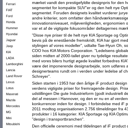
mærket vandt den prestigefyldte designpris for den h
Ferrari
segmentet for kompakte SUV''er og den helt nye Opt
FIAT
segmentet. Foruden designets kvalitet vurderer jury
Ford
andre kriterier, som omfatter den håndværksmæssige 
Honda
innovationsniveauet, miljøvenligheden, ergonomien o
var et af de vigtigste fokusområder deltagernes mæ
Hummer
Hyundai
"Disse nye priser til de helt nye KIA Sportage og Opti
bevis på de enestående fremskridt, KIA har gjort med
Jaguar
stylingen af vores modeller", udtalte Tae-Hyun Oh, 
Jeep
COO hos KIA Motors Corporation. "Ledelsens globale
KIA
siden midten af 2000-tallet giver nu tydelige resultate
LADA
med vores bilers hurtigt øgede kvalitet forbedres KIA
Lamborghini
være det imponerende designarbejde, som udføres a
Lancia
designerteams rundt om i verden under ledelse af ch
Schreyer".
Land Rover
Lexus
Siden starten i 1953 har den årlige iF product desig
verdens vigtigste priser for fremragende design. Pri
Lotus
udstillingen Die gute Industrieform (godt industrielt 
Maserati
del af messen i Hannover, og den er nu en af verden
Mazda
konkurrencer inden for design. I forbindelse med iF 
Mercedes
2011 modtog organisationen 2.756 tilmeldinger fra 43
MG
produkter i 16 kategorier. KIA Sportage og KIA Optim
Mini
"design i transportbranchen".
Mitsubishi
Den officielle ceremoni med tildelingen af iF product