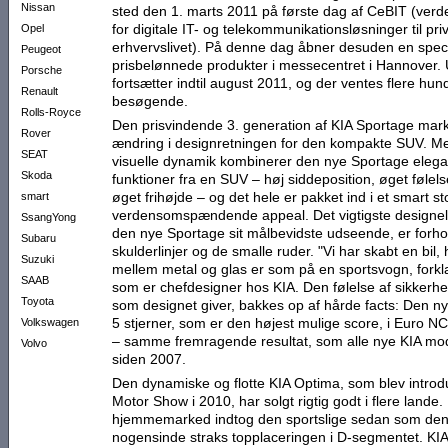
Nissan
sted den 1. marts 2011 på første dag af CeBIT (ver
for digitale IT- og telekommunikationsløsninger til pri
Opel
erhvervslivet). På denne dag åbner desuden en speci
Peugeot
prisbelønnede produkter i messecentret i Hannover. U
Porsche
fortsætter indtil august 2011, og der ventes flere hu
Renault
besøgende.
Rolls-Royce
Den prisvindende 3. generation af KIA Sportage mar
Rover
ændring i designretningen for den kompakte SUV. Me
SEAT
visuelle dynamik kombinerer den nye Sportage elegan
Skoda
funktioner fra en SUV – høj siddeposition, øget følel
øget frihøjde – og det hele er pakket ind i et smart 
smart
verdensomspændende appeal. Det vigtigste designe
SsangYong
den nye Sportage sit målbevidste udseende, er forho
Subaru
skulderlinjer og de smalle ruder. "Vi har skabt en bil, 
Suzuki
mellem metal og glas er som på en sportsvogn, forkl
SAAB
som er chefdesigner hos KIA. Den følelse af sikkerhe
Toyota
som designet giver, bakkes op af hårde facts: Den 
5 stjerner, som er den højest mulige score, i Euro NC
Volkswagen
– samme fremragende resultat, som alle nye KIA mod
Volvo
siden 2007.
Den dynamiske og flotte KIA Optima, som blev introd
Motor Show i 2010, har solgt rigtig godt i flere lande
hjemmemarked indtog den sportslige sedan som den 
nogensinde straks topplaceringen i D-segmentet. KIA