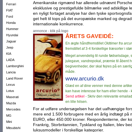
Amerikanske rigmænd har allerede udnævnt Porsche t
Ferrari
eksklusive og pre­sti­gefulde bilmærke ved adskillige 
FIAT
en nyligt fortaget analyse har den tyske sportvognsfa­b
Ford
get helt til tops på det europæiske marked og de­gra
Honda
internationale kon­kur­rence.
Hummer
annonce - klik på logo
ÅRETS GAVEIDÉ:
Hyundai
Jaguar
En ægte håndfremstillet
Oldtimer fra arcur
Jeep
fremstillet af 3-4 forskellige træsorter i stø
KIA
Meget anvendelig til runde fødselsdage, 
LADA
julegave, vandrepokal, præ­mie til åbent
Lamborghini
begivenheder, der skal fejres på en
særli
måde.
Lancia
www.arcurio.dk
Land Rover
Lexus
Glæd en af dine venner med denne artikel
Lotus
kan have interesse for ham eller hende - kli
Send artikel
- Skriv den relevante emaila
Maserati
en lille hilsen.
Mazda
For at udføre undersøgelsen har det uafhængige forsk
Mercedes
mere end 1.500 forbrugere med en årlig indtægt på 
MG
EURO, eller 450.000 kroner. Respondenterne, der kom
Mini
Frankrig, Storbritannien, Tyskland og Italien, blev b
Mitsubishi
luksus­mo­deller i forskellige kategorier.