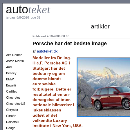
auto
teket
lørdag 8/8-2026 uge 32
artikler
Publiceret 7/10-2008 08:00
Porsche har det bedste image
af
autoteket.dk
Alfa Romeo
Modeller fra Dr. Ing.
Aston Martin
H.c.F. Por­sche AG i
Audi
Stuttgart har det
bed­ste ry og om­
Bentley
døm­me blandt
BMW
europæiske
Bugatti
forbrugere. Dette er
Cadillac
resultatet af en un­
Chevrolet
der­sø­gelse af inter­
Chevrolet-US
nationale bilmærker i
luksus­klassen
Chrysler
udført af det
Citroën
velkendte Lu­xury
Daihatsu
Institute i New York, USA.
Dodge