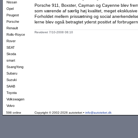
Nissan
Porsche 911, Boxster, Cayman og Cayenne blev frem fo
Opel
som værende af særlig høj kvalitet, meget eksklusive
Peugeot
Forholdet mellem prissætning og social anerkendels
lerne blev også betragtet yderst positivt af forbru­gern
Porsche
Renault
Revideret 7/10-2008 08:10
Rolls-Royce
Rover
SEAT
Skoda
smart
SsangYong
Subaru
Suzuki
SAAB
Toyota
Volkswagen
Volvo
598 online
Copyright © 2002-2026 autoteket •
info@autoteket.dk