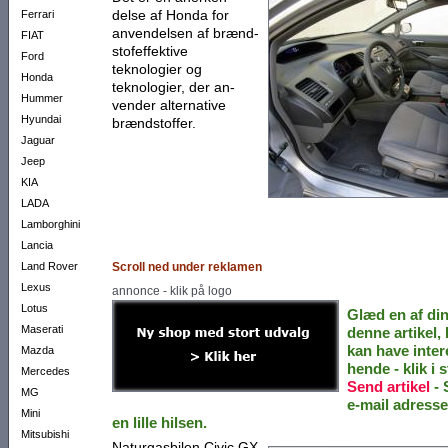
delse af Honda for
Ferrari
anven­del­sen af brænd­
FIAT
stofef­fek­tive
Ford
teknologier og
Honda
teknologier, der an­
Hummer
vender alternative
Hyundai
brændstoffer.
Jaguar
Jeep
KIA
LADA
Lamborghini
Lancia
Land Rover
Scroll ned under reklamen
Lexus
annonce - klik på logo
Lotus
Glæd en af di
Maserati
denne artikel,
kan have inter
Mazda
hende - klik i s
Mercedes
Send artikel
- 
MG
e-mail adress
Mini
en lille hilsen.
Mitsubishi
Naturgasbilen Civic GX