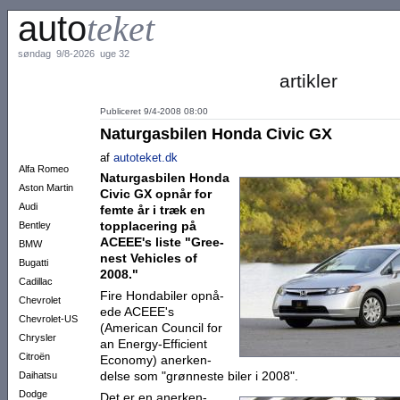
auto
teket
søndag 9/8-2026 uge 32
artikler
Publiceret 9/4-2008 08:00
Naturgasbilen Honda Civic GX
af
autoteket.dk
Alfa Romeo
Natur­gas­bilen Hon­da
Aston Martin
Civic GX opnår for
Audi
femte år i træk en
toppla­ce­ring på
Bentley
ACEEE's li­ste "Gree­
BMW
nest Vehicles of
Bugatti
2008."
Cadillac
Fire Hondabiler opnå­
Chevrolet
ede ACEEE's
Chevrolet-US
(American Council for
Chrysler
an Energy-Effi­cient
Citroën
Economy) an­erken­
delse som "grøn­neste biler i 2008".
Daihatsu
Dodge
Det er en aner­ken­