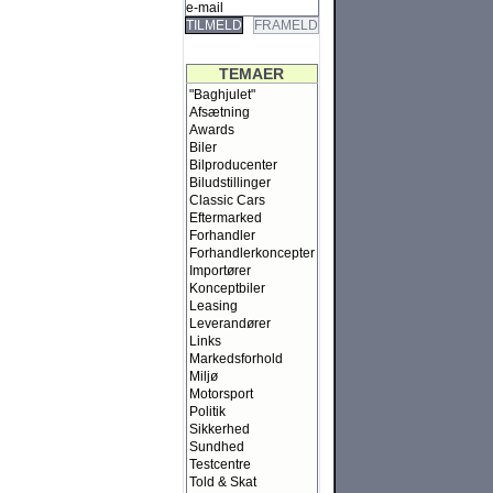
TILMELD
FRAMELD
TEMAER
"Baghjulet"
Afsætning
Awards
Biler
Bilproducenter
Biludstillinger
Classic Cars
Eftermarked
Forhandler
Forhandlerkoncepter
Importører
Konceptbiler
Leasing
Leverandører
Links
Markedsforhold
Miljø
Motorsport
Politik
Sikkerhed
Sundhed
Testcentre
Told & Skat