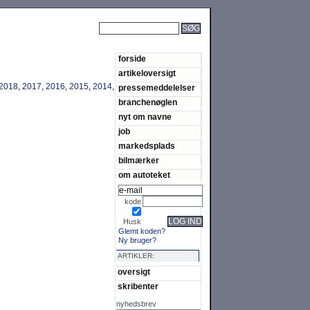
SØG
forside
artikeloversigt
2018
,
2017
,
2016
,
2015
,
2014
,
pressemeddelelser
branchenøglen
nyt om navne
job
markedsplads
bilmærker
om autoteket
kode
LOG IND
Husk
Glemt koden?
Ny bruger?
ARTIKLER:
oversigt
skribenter
nyhedsbrev