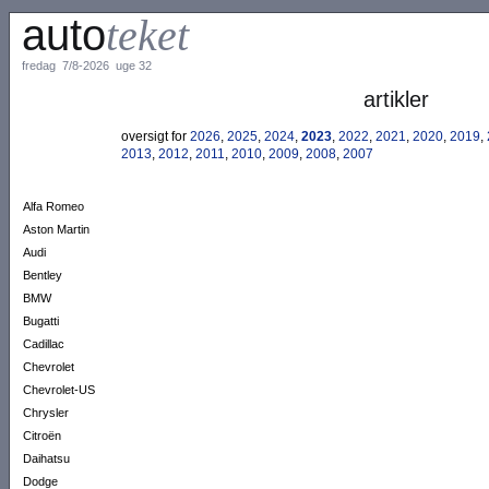
auto
teket
fredag 7/8-2026 uge 32
artikler
oversigt for
2026
,
2025
,
2024
,
2023
,
2022
,
2021
,
2020
,
2019
,
2013
,
2012
,
2011
,
2010
,
2009
,
2008
,
2007
Alfa Romeo
Aston Martin
Audi
Bentley
BMW
Bugatti
Cadillac
Chevrolet
Chevrolet-US
Chrysler
Citroën
Daihatsu
Dodge