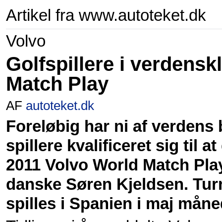
Artikel fra www.autoteket.dk
Volvo
Golfspillere i verdensk
Match Play
AF
autoteket.dk
Fore­løbig har ni af ver­dens
spil­lere kvali­fice­ret sig til at
2011 Volvo World Match Play,
danske Søren Kjeld­sen. Tur
spil­les i Spa­nien i maj mån