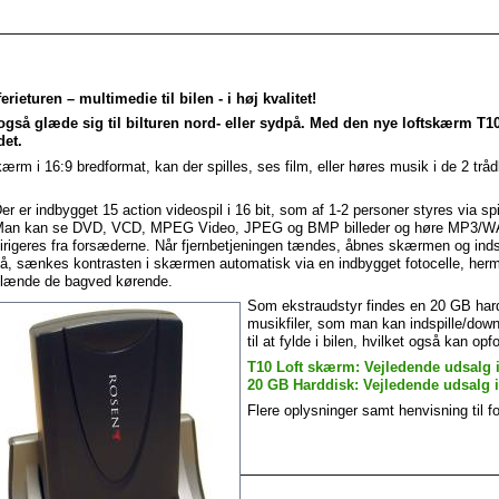
­rie­turen – multi­medie til bilen - i høj kva­li­tet!
også glæde sig til bilturen nord- eller sydpå. Med den nye loftskærm T10
et.
m i 16:9 bred­for­mat, kan der spilles, ses film, eller høres musik i de 2 trådl
er er indbygget 15 action videospil i 16 bit, som af 1-2 personer styres via spi
an kan se DVD, VCD, MPEG Video, JPEG og BMP billeder og høre MP3/WAW og
irigeres fra forsæ­derne. Når fjernbetjeningen tæn­des, åbnes skærmen og indstil
å, sænkes kontrasten i skærmen automatisk via en indbyg­get fotocelle, herme
lænde de bagved kørende.
Som ekstraudstyr findes en 20 GB hard
musikfiler, som man kan ind­spille/do
til at fylde i bilen, hvilket også kan opfor
T10 Loft skærm: Vejledende udsalg i
20 GB Harddisk: Vejledende udsalg i
Flere oplysninger samt henvisning til f