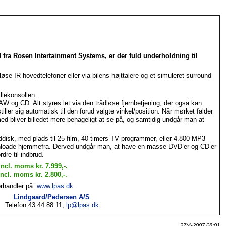
 fra Rosen Intertainment Systems, er der fuld underholdning til
øse IR hovedtelefoner eller via bilens højtta­lere og et simuleret surround
llekonsollen.
 CD. Alt styres let via den trådløse fjernbetjening, der også kan
ler sig automatisk til den forud valgte vin­kel/posi­tion. Når mørket falder
d bliver billedet mere behageligt at se på, og samtidig und­går man at
disk, med plads til 25 film, 40 timers TV programmer, eller 4.800 MP3
wnloade hjemmefra. Derved und­går man, at have en masse DVD’er og CD’er
dre til ind­brud.
ncl. moms kr. 7.999,-.
ncl. moms kr. 2.800,-.
orhandler på:
www.lpas.dk
Lindgaard/Pedersen A/S
Telefon 43 44 88 11,
lp@lpas.dk
27/4-2007 08:01