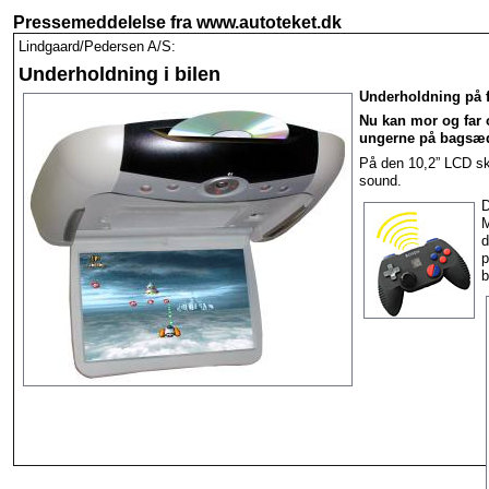
Pressemeddelelse fra www.autoteket.dk
Lindgaard/Pedersen A/S:
Underholdning i bilen
Un­der­hold­ning på fe
Nu kan mor og far 
ungerne på bagsæd
På den 10,2” LCD skær
sound.
D
M
d
p
b