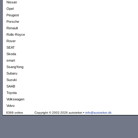
Nissan
Opel
Peugeot
Porsche
Renault
Rolls-Royce
Rover
SEAT
Skoda
smart
SsangYong
Subaru
Suzuki
SAAB
Toyota
Volkswagen
Volvo
6369 online
Copyright © 2002-2026 autoteket •
info@autoteket.dk