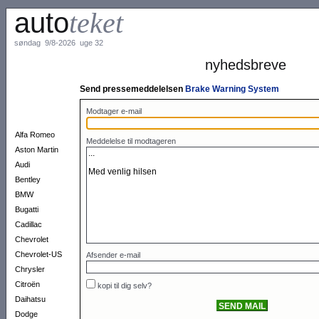
auto
teket
søndag 9/8-2026 uge 32
nyhedsbreve
Send pressemeddelelsen
Brake Warning System
Modtager e-mail
Alfa Romeo
Meddelelse til modtageren
Aston Martin
Audi
Bentley
BMW
Bugatti
Cadillac
Chevrolet
Chevrolet-US
Afsender e-mail
Chrysler
Citroën
kopi til dig selv?
Daihatsu
Dodge