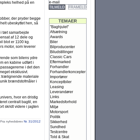
kompleks helhed på en
TILMELD
FRAMELD
kobber, der pryder begge
TEMAER
 helt ubeskyttet hen, så
"Baghjulet"
Afsætning
t i tæt samarbejde
Awards
nsat af 12 dele og
l blot er 1100 kg.
Biler
rs motor, som leverer
Bilproducenter
Biludstillinger
Classic Cars
erende som bilens ydre
Eftermarked
 om en kabine udført i
Forhandler
 passagererne i det den
 meget eksklusivt.
Forhandlerkoncepter
t trælignende materiale
Importører
 unik brændstofmåler i
Konceptbiler
Leasing
Leverandører
Links
univers, hvor en dristig
et centralt bagtil, en
Markedsforhold
t skridt videre i jagten
Miljø
Motorsport
Politik
Fra nyhedsbrev
Nr. 31/2012
Sikkerhed
Sundhed
Testcentre
Told & Skat