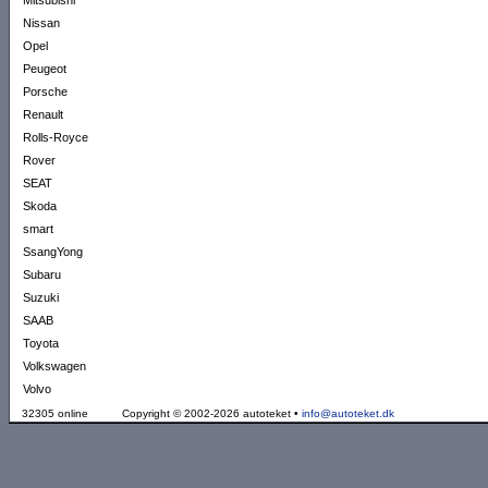
Mitsubishi
Nissan
Opel
Peugeot
Porsche
Renault
Rolls-Royce
Rover
SEAT
Skoda
smart
SsangYong
Subaru
Suzuki
SAAB
Toyota
Volkswagen
Volvo
32305 online
Copyright © 2002-2026 autoteket •
info@autoteket.dk