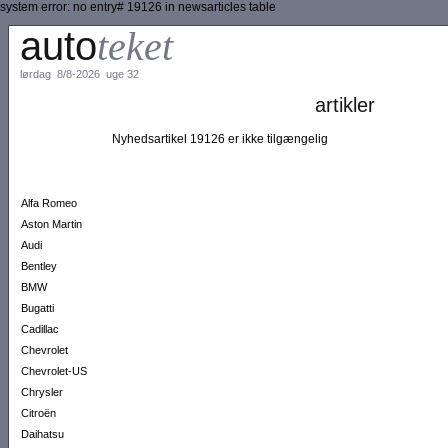
system error: no entry# 19126 in newsarticles table
auto
teket
lørdag 8/8-2026 uge 32
artikler
Nyhedsartikel 19126 er ikke tilgængelig
Alfa Romeo
Aston Martin
Audi
Bentley
BMW
Bugatti
Cadillac
Chevrolet
Chevrolet-US
Chrysler
Citroën
Daihatsu