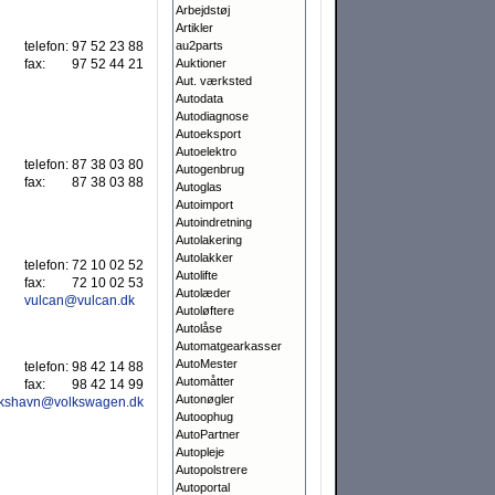
Arbejdstøj
Artikler
telefon:
97 52 23 88
au2parts
fax:
97 52 44 21
Auktioner
Aut. værksted
Autodata
Autodiagnose
Autoeksport
Autoelektro
telefon:
87 38 03 80
Autogenbrug
fax:
87 38 03 88
Autoglas
Autoimport
Autoindretning
Autolakering
Autolakker
telefon:
72 10 02 52
Autolifte
fax:
72 10 02 53
Autolæder
vulcan@vulcan.dk
Autoløftere
Autolåse
Automatgearkasser
AutoMester
telefon:
98 42 14 88
Automåtter
fax:
98 42 14 99
Autonøgler
rikshavn@volkswagen.dk
Autoophug
AutoPartner
Autopleje
Autopolstrere
Autoportal