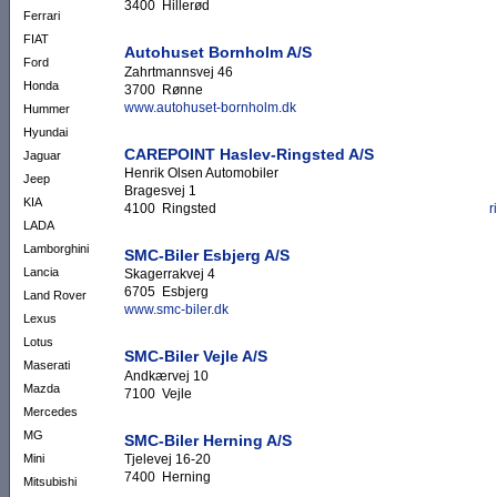
3400 Hillerød
Ferrari
FIAT
Autohuset Bornholm A/S
Ford
Zahrtmannsvej 46
Honda
3700 Rønne
www.autohuset-bornholm.dk
Hummer
Hyundai
CAREPOINT Haslev-Ringsted A/S
Jaguar
Henrik Olsen Automobiler
Jeep
Bragesvej 1
KIA
4100 Ringsted
r
LADA
Lamborghini
SMC-Biler Esbjerg A/S
Lancia
Skagerrakvej 4
6705 Esbjerg
Land Rover
www.smc-biler.dk
Lexus
Lotus
SMC-Biler Vejle A/S
Maserati
Andkærvej 10
Mazda
7100 Vejle
Mercedes
MG
SMC-Biler Herning A/S
Mini
Tjelevej 16-20
7400 Herning
Mitsubishi