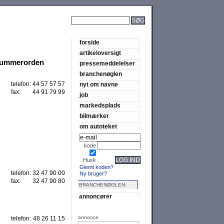
SØG
forside
artikeloversigt
tnummerorden
pressemeddelelser
branchenøglen
telefon:
44 57 57 57
nyt om navne
fax:
44 91 79 99
job
markedsplads
bilmærker
om autoteket
kode
LOG IND
Husk
Glemt koden?
telefon:
32 47 90 00
Ny bruger?
fax:
32 47 90 80
BRANCHENØGLEN:
annoncører
annonce
telefon:
48 26 11 15