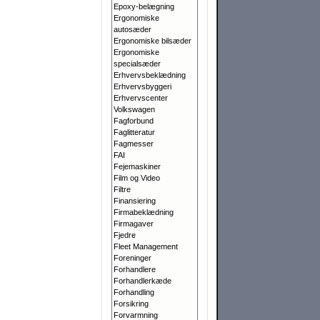
Epoxy-belægning
Ergonomiske
autosæder
Ergonomiske bilsæder
Ergonomiske
specialsæder
Erhvervsbeklædning
Erhvervsbyggeri
Erhvervscenter
Volkswagen
Fagforbund
Faglitteratur
Fagmesser
FAI
Fejemaskiner
Film og Video
Filtre
Finansiering
Firmabeklædning
Firmagaver
Fjedre
Fleet Management
Foreninger
Forhandlere
Forhandlerkæde
Forhandling
Forsikring
Forvarmning