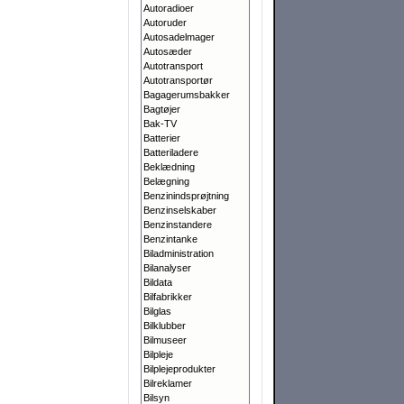
Autoradioer
Autoruder
Autosadelmager
Autosæder
Autotransport
Autotransportør
Bagagerumsbakker
Bagtøjer
Bak-TV
Batterier
Batteriladere
Beklædning
Belægning
Benzinindsprøjtning
Benzinselskaber
Benzinstandere
Benzintanke
Biladministration
Bilanalyser
Bildata
Bilfabrikker
Bilglas
Bilklubber
Bilmuseer
Bilpleje
Bilplejeprodukter
Bilreklamer
Bilsyn