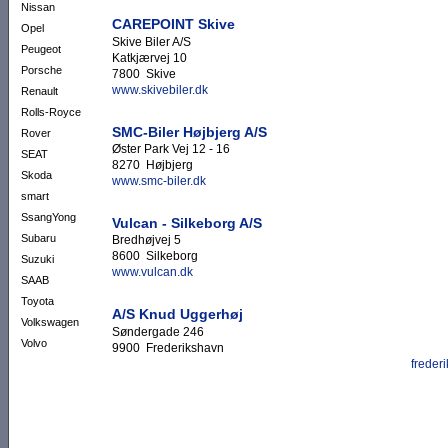
Nissan
CAREPOINT Skive
Opel
Skive Biler A/S
Peugeot
Katkjærvej 10
Porsche
7800 Skive
www.skivebiler.dk
Renault
Rolls-Royce
SMC-Biler Højbjerg A/S
Rover
Øster Park Vej 12 - 16
SEAT
8270 Højbjerg
Skoda
www.smc-biler.dk
smart
SsangYong
Vulcan - Silkeborg A/S
Subaru
Bredhøjvej 5
8600 Silkeborg
Suzuki
www.vulcan.dk
SAAB
Toyota
A/S Knud Uggerhøj
Volkswagen
Søndergade 246
Volvo
9900 Frederikshavn
frede