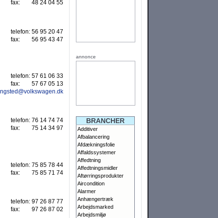
fax:
48 24 04 55
telefon:
56 95 20 47
fax:
56 95 43 47
annonce
telefon:
57 61 06 33
fax:
57 67 05 13
ingsted@volkswagen.dk
BRANCHER
telefon:
76 14 74 74
fax:
75 14 34 97
Additiver
Afbalancering
Afdækningsfolie
Affaldssystemer
Affedtning
telefon:
75 85 78 44
Affedtningsmidler
fax:
75 85 71 74
Aftørringsprodukter
Aircondition
Alarmer
Anhængertræk
telefon:
97 26 87 77
Arbejdsmarked
fax:
97 26 87 02
Arbejdsmiljø