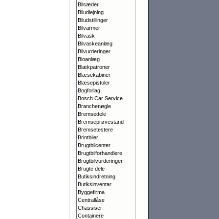
Bilsæder
Biludlejning
Biludstillinger
Bilvarmer
Bilvask
Bilvaskeanlæg
Bilvurderinger
Bioanlæg
Blækpatroner
Blæsekabiner
Blæsepistoler
Bogforlag
Bosch Car Service
Branchenøgle
Bremsedele
Bremseprøvestand
Bremsetestere
Brintbiler
Brugtbilcenter
Brugtbilforhandlere
Brugtbilvurderinger
Brugte dele
Butiksindretning
Butiksinventar
Byggefirma
Centrallåse
Chassiser
Containere