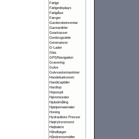
Fælge
Fælgedisplays
Fælglåse
Færger
Garderobeinventar
Gaveartikler
Gearkasser
Genbrugsdele
Generatorer
G-Lader
Glas
GPS/Navigation
Gravering
Gulve
Gulvvaskemaskiner
Handelsøkonom
Handicapbiler
Hardtop
Hejsespil
Hjemmesider
Hjuludmåling
Hjælpematerialer
Honing
Hydrauliske Presser
Højtryksrensere
Højttalere
Håndbøger
Håndrensemidler