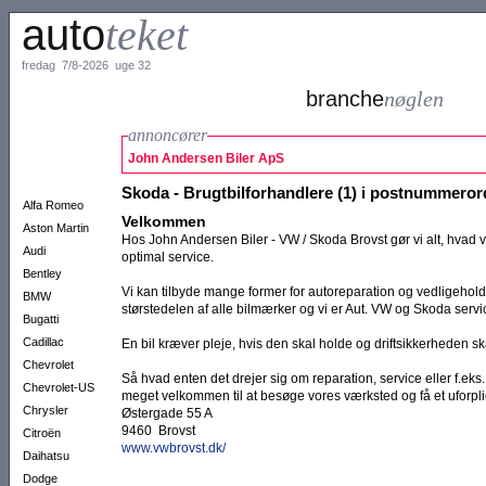
auto
teket
fredag 7/8-2026 uge 32
branche
nøglen
annoncører
John Andersen Biler ApS
Skoda - Brugtbilforhandlere (1) i postnummero
Alfa Romeo
Velkommen
Aston Martin
Hos John Andersen Biler - VW / Skoda Brovst gør vi alt, hvad vi
Audi
optimal service.
Bentley
Vi kan tilbyde mange former for autoreparation og vedligeholde
BMW
størstedelen af alle bilmærker og vi er Aut. VW og Skoda serv
Bugatti
Cadillac
En bil kræver pleje, hvis den skal holde og driftsikkerheden s
Chevrolet
Så hvad enten det drejer sig om reparation, service eller f.eks. 
Chevrolet-US
meget velkommen til at besøge vores værksted og få et uforpli
Chrysler
Østergade 55 A
9460 Brovst
Citroën
www.vwbrovst.dk/
Daihatsu
Dodge