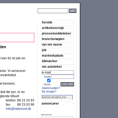
SØG
forside
artikeloversigt
pressemeddelelser
branchenøglen
nyt om navne
rden
job
markedsplads
 kan for at yde en
bilmærker
om autoteket
lse. Vi servicerer
iceværksted.
kode
kal bevares.
LOG IND
Husk
Glemt koden?
Ny bruger?
tjek før syn, er du
gtende tilbud!
BRANCHENØGLEN:
telefon:
98 23 10 93
annoncører
fax:
98 23 03 98
info@vwbrovst.dk
annonce