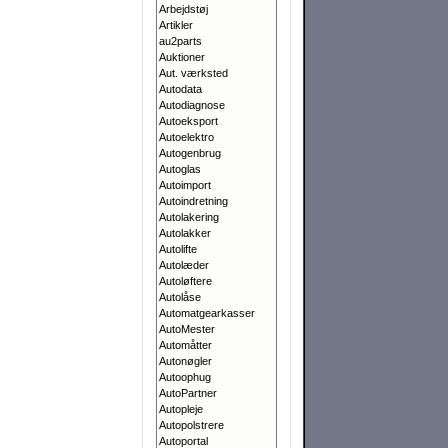
Arbejdstøj
Artikler
au2parts
Auktioner
Aut. værksted
Autodata
Autodiagnose
Autoeksport
Autoelektro
Autogenbrug
Autoglas
Autoimport
Autoindretning
Autolakering
Autolakker
Autolifte
Autolæder
Autoløftere
Autolåse
Automatgearkasser
AutoMester
Automåtter
Autonøgler
Autoophug
AutoPartner
Autopleje
Autopolstrere
Autoportal