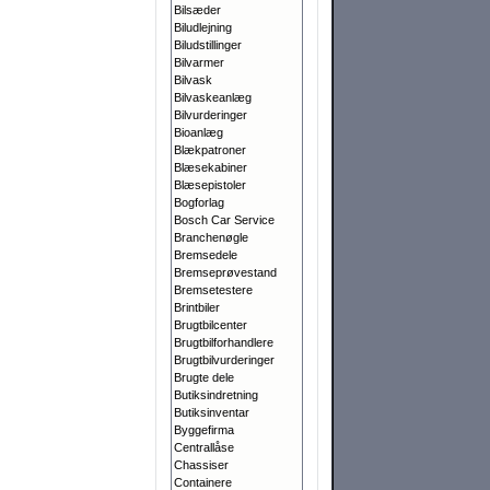
Bilsæder
Biludlejning
Biludstillinger
Bilvarmer
Bilvask
Bilvaskeanlæg
Bilvurderinger
Bioanlæg
Blækpatroner
Blæsekabiner
Blæsepistoler
Bogforlag
Bosch Car Service
Branchenøgle
Bremsedele
Bremseprøvestand
Bremsetestere
Brintbiler
Brugtbilcenter
Brugtbilforhandlere
Brugtbilvurderinger
Brugte dele
Butiksindretning
Butiksinventar
Byggefirma
Centrallåse
Chassiser
Containere