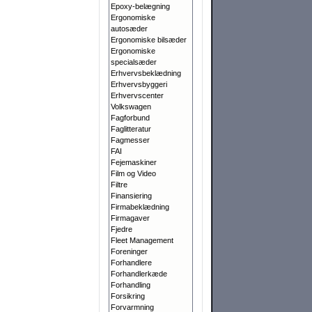
Epoxy-belægning
Ergonomiske
autosæder
Ergonomiske bilsæder
Ergonomiske
specialsæder
Erhvervsbeklædning
Erhvervsbyggeri
Erhvervscenter
Volkswagen
Fagforbund
Faglitteratur
Fagmesser
FAI
Fejemaskiner
Film og Video
Filtre
Finansiering
Firmabeklædning
Firmagaver
Fjedre
Fleet Management
Foreninger
Forhandlere
Forhandlerkæde
Forhandling
Forsikring
Forvarmning