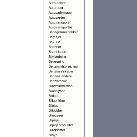
Autoradioer
Autoruder
Autosadelmager
Autosæder
Autotransport
Autotransportør
Bagagerumsbakker
Bagtøjer
Bak-TV
Batterier
Batteriladere
Beklædning
Belægning
Benzinindsprøjtning
Benzinselskaber
Benzinstandere
Benzintanke
Biladministration
Bilanalyser
Bildata
Bilfabrikker
Bilglas
Bilklubber
Bilmuseer
Bilpleje
Bilplejeprodukter
Bilreklamer
Bilsyn