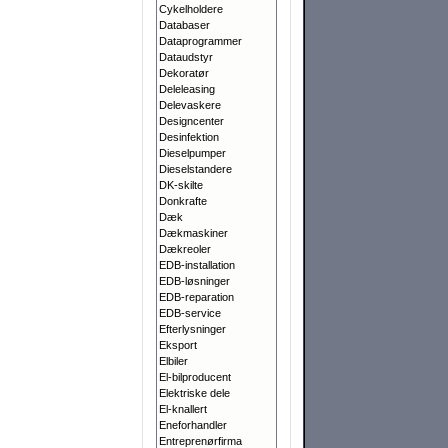
Cykelholdere
Databaser
Dataprogrammer
Dataudstyr
Dekoratør
Deleleasing
Delevaskere
Designcenter
Desinfektion
Dieselpumper
Dieselstandere
DK-skilte
Donkrafte
Dæk
Dækmaskiner
Dækreoler
EDB-installation
EDB-løsninger
EDB-reparation
EDB-service
Efterlysninger
Eksport
Elbiler
El-bilproducent
Elektriske dele
El-knallert
Eneforhandler
Entreprenørfirma