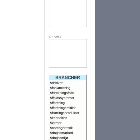
annonce
BRANCHER
Additiver
Afbalancering
Afdækningsfolie
Affaldssystemer
Affedtning
Affedtningsmidler
Aftørringsprodukter
Aircondition
Alarmer
Anhængertræk
Arbejdsmarked
Arbejdsmiljø