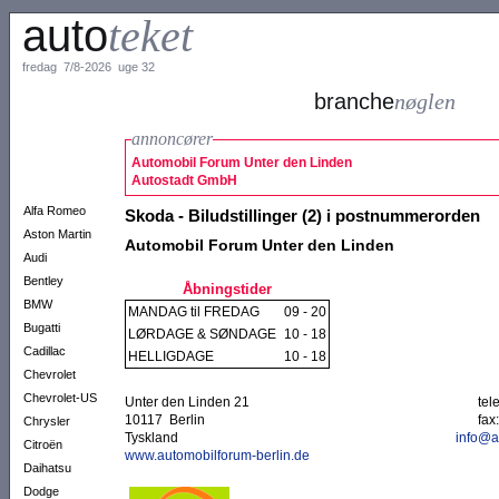
auto
teket
fredag 7/8-2026 uge 32
branche
nøglen
annoncører
Automobil Forum Unter den Linden
Autostadt GmbH
Alfa Romeo
Skoda - Biludstillinger (2) i postnummerorden
Aston Martin
Automobil Forum Unter den Linden
Audi
Bentley
Åbningstider
BMW
MANDAG til FREDAG
09 - 20
Bugatti
LØRDAGE & SØNDAGE
10 - 18
Cadillac
HELLIGDAGE
10 - 18
Chevrolet
Chevrolet-US
Unter den Linden 21
tel
10117 Berlin
fax:
Chrysler
Tyskland
info@a
Citroën
www.automobilforum-berlin.de
Daihatsu
Dodge