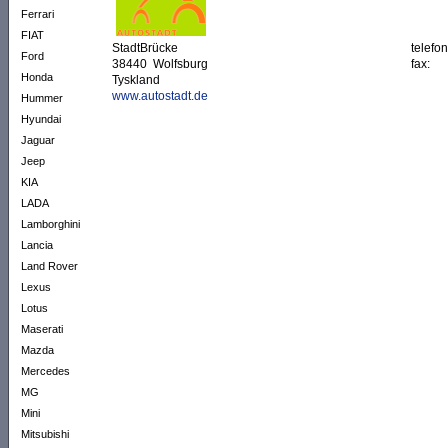
Ferrari
FIAT
StadtBrücke
telefo
Ford
38440 Wolfsburg
fax:
Honda
Tyskland
www.autostadt.de
Hummer
Hyundai
Jaguar
Jeep
KIA
LADA
Lamborghini
Lancia
Land Rover
Lexus
Lotus
Maserati
Mazda
Mercedes
MG
Mini
Mitsubishi