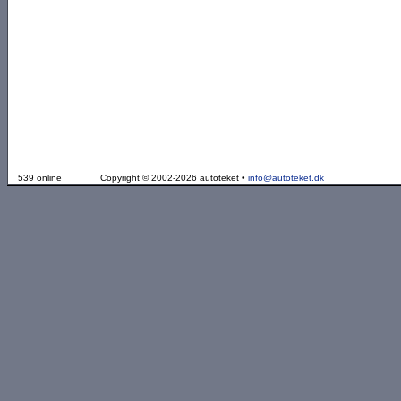
539 online
Copyright © 2002-2026 autoteket •
info@autoteket.dk