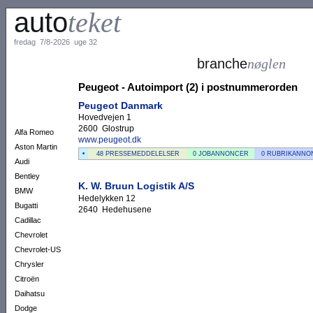
auto
teket
fredag 7/8-2026 uge 32
branche
nøglen
Peugeot - Autoimport (2) i postnummerorden
Peugeot Danmark
Hovedvejen 1
2600 Glostrup
Alfa Romeo
www.peugeot.dk
Aston Martin
•
48 PRESSEMEDDELELSER
0 JOBANNONCER
0 RUBRIKANNO
Audi
Bentley
K. W. Bruun Logistik A/S
BMW
Hedelykken 12
Bugatti
2640 Hedehusene
Cadillac
Chevrolet
Chevrolet-US
Chrysler
Citroën
Daihatsu
Dodge