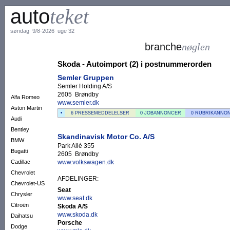
auto
teket
søndag 9/8-2026 uge 32
branche
nøglen
Skoda - Autoimport (2) i postnummerorden
Semler Gruppen
Semler Holding A/S
2605 Brøndby
Alfa Romeo
www.semler.dk
Aston Martin
•
6 PRESSEMEDDELELSER
0 JOBANNONCER
0 RUBRIKANNO
Audi
Bentley
Skandinavisk Motor Co. A/S
BMW
Park Allé 355
Bugatti
2605 Brøndby
www.volkswagen.dk
Cadillac
Chevrolet
AFDELINGER:
Chevrolet-US
Seat
Chrysler
www.seat.dk
Citroën
Skoda A/S
www.skoda.dk
Daihatsu
Porsche
Dodge