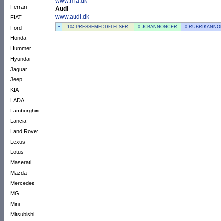
www.mla.dk
Ferrari
Audi
www.audi.dk
FIAT
•
104 PRESSEMEDDELELSER
0 JOBANNONCER
0 RUBRIKANN
Ford
Honda
Hummer
Hyundai
Jaguar
Jeep
KIA
LADA
Lamborghini
Lancia
Land Rover
Lexus
Lotus
Maserati
Mazda
Mercedes
MG
Mini
Mitsubishi